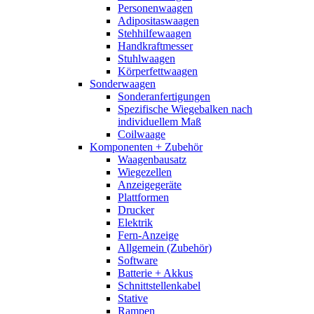
Personenwaagen
Adipositaswaagen
Stehhilfewaagen
Handkraftmesser
Stuhlwaagen
Körperfettwaagen
Sonderwaagen
Sonderanfertigungen
Spezifische Wiegebalken nach
individuellem Maß
Coilwaage
Komponenten + Zubehör
Waagenbausatz
Wiegezellen
Anzeigegeräte
Plattformen
Drucker
Elektrik
Fern-Anzeige
Allgemein (Zubehör)
Software
Batterie + Akkus
Schnittstellenkabel
Stative
Rampen