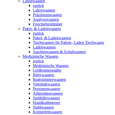
Laborwaagen
zurück
Laborwaagen
Präzisionswaagen
Analysewaagen
Feuchtebestimmer
Paket- & Ladenwaagen
zurück
Paket- & Ladenwaagen
Tischwaagen für Pakete, Laden Tischwaage
Ladenwaagen
Taschenwaagen & Schulwaagen
Medizinische Waagen
zurück
Medizinische Waagen
Größenmessstäbe
Babywaagen
Badezimmerwaagen
Veterinärwaagen
Personenwaagen
Adipositaswaagen
Stehhilfewaagen
Handkraftmesser
Stuhlwaagen
Körperfettwaagen