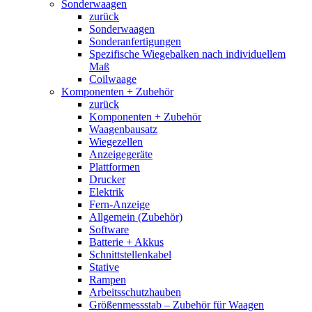
Sonderwaagen
zurück
Sonderwaagen
Sonderanfertigungen
Spezifische Wiegebalken nach individuellem
Maß
Coilwaage
Komponenten + Zubehör
zurück
Komponenten + Zubehör
Waagenbausatz
Wiegezellen
Anzeigegeräte
Plattformen
Drucker
Elektrik
Fern-Anzeige
Allgemein (Zubehör)
Software
Batterie + Akkus
Schnittstellenkabel
Stative
Rampen
Arbeitsschutzhauben
Größenmessstab – Zubehör für Waagen