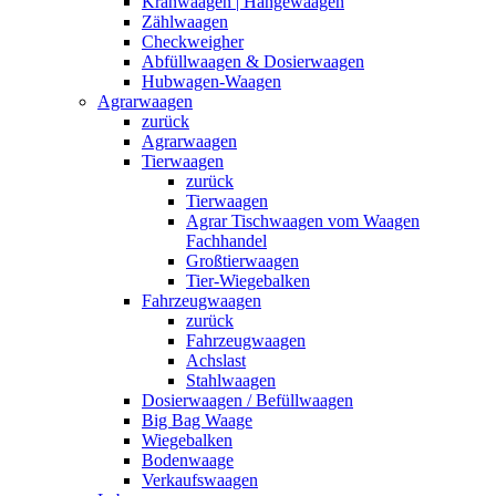
Kranwaagen | Hängewaagen
Zählwaagen
Checkweigher
Abfüllwaagen & Dosierwaagen
Hubwagen-Waagen
Agrarwaagen
zurück
Agrarwaagen
Tierwaagen
zurück
Tierwaagen
Agrar Tischwaagen vom Waagen
Fachhandel
Großtierwaagen
Tier-Wiegebalken
Fahrzeugwaagen
zurück
Fahrzeugwaagen
Achslast
Stahlwaagen
Dosierwaagen / Befüllwaagen
Big Bag Waage
Wiegebalken
Bodenwaage
Verkaufswaagen