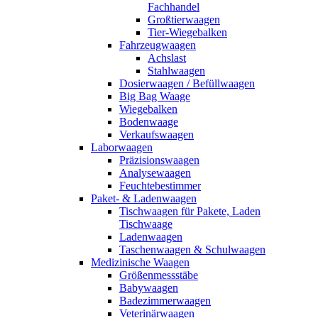
Fachhandel
Großtierwaagen
Tier-Wiegebalken
Fahrzeugwaagen
Achslast
Stahlwaagen
Dosierwaagen / Befüllwaagen
Big Bag Waage
Wiegebalken
Bodenwaage
Verkaufswaagen
Laborwaagen
Präzisionswaagen
Analysewaagen
Feuchtebestimmer
Paket- & Ladenwaagen
Tischwaagen für Pakete, Laden
Tischwaage
Ladenwaagen
Taschenwaagen & Schulwaagen
Medizinische Waagen
Größenmessstäbe
Babywaagen
Badezimmerwaagen
Veterinärwaagen