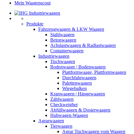
Mein Waagenscout
Produkte
Fahrzeugwaagen & LKW Waagen
Stahlwaagen
Betonwaagen
Achslastwaagen & Radlastwaagen
Containerwaagen
Industriewaagen
Tischwaagen
Bodenwaage | Bodenwaagen
Plattformwaage, Plattformwaagen
Durchfahrwaagen
Palettenwaagen
Wiegebalken
Kranwaagen | Hängewaagen
Zählwaagen
Checkweigher
Abfüllwaagen & Dosierwaagen
Hubwagen-Waagen
Agrarwaagen
Tierwaagen
Agrar Tischwaagen vom Waagen