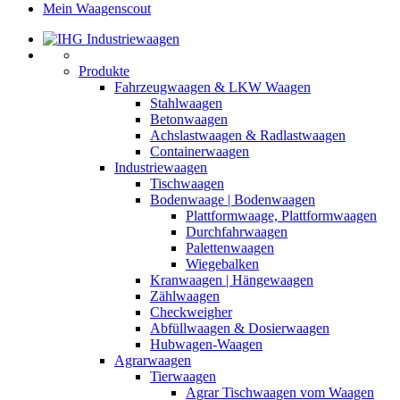
Mein Waagenscout
Produkte
Fahrzeugwaagen & LKW Waagen
Stahlwaagen
Betonwaagen
Achslastwaagen & Radlastwaagen
Containerwaagen
Industriewaagen
Tischwaagen
Bodenwaage | Bodenwaagen
Plattformwaage, Plattformwaagen
Durchfahrwaagen
Palettenwaagen
Wiegebalken
Kranwaagen | Hängewaagen
Zählwaagen
Checkweigher
Abfüllwaagen & Dosierwaagen
Hubwagen-Waagen
Agrarwaagen
Tierwaagen
Agrar Tischwaagen vom Waagen