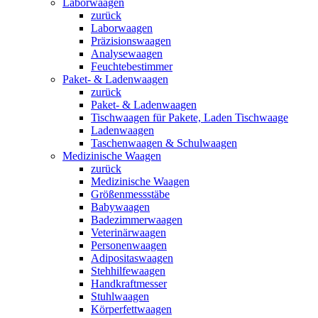
Laborwaagen
zurück
Laborwaagen
Präzisionswaagen
Analysewaagen
Feuchtebestimmer
Paket- & Ladenwaagen
zurück
Paket- & Ladenwaagen
Tischwaagen für Pakete, Laden Tischwaage
Ladenwaagen
Taschenwaagen & Schulwaagen
Medizinische Waagen
zurück
Medizinische Waagen
Größenmessstäbe
Babywaagen
Badezimmerwaagen
Veterinärwaagen
Personenwaagen
Adipositaswaagen
Stehhilfewaagen
Handkraftmesser
Stuhlwaagen
Körperfettwaagen