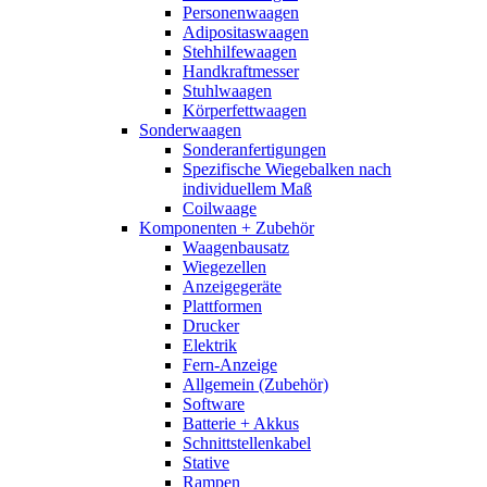
Personenwaagen
Adipositaswaagen
Stehhilfewaagen
Handkraftmesser
Stuhlwaagen
Körperfettwaagen
Sonderwaagen
Sonderanfertigungen
Spezifische Wiegebalken nach
individuellem Maß
Coilwaage
Komponenten + Zubehör
Waagenbausatz
Wiegezellen
Anzeigegeräte
Plattformen
Drucker
Elektrik
Fern-Anzeige
Allgemein (Zubehör)
Software
Batterie + Akkus
Schnittstellenkabel
Stative
Rampen