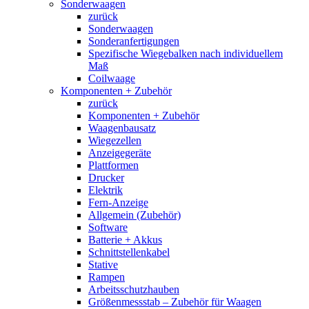
Sonderwaagen
zurück
Sonderwaagen
Sonderanfertigungen
Spezifische Wiegebalken nach individuellem
Maß
Coilwaage
Komponenten + Zubehör
zurück
Komponenten + Zubehör
Waagenbausatz
Wiegezellen
Anzeigegeräte
Plattformen
Drucker
Elektrik
Fern-Anzeige
Allgemein (Zubehör)
Software
Batterie + Akkus
Schnittstellenkabel
Stative
Rampen
Arbeitsschutzhauben
Größenmessstab – Zubehör für Waagen