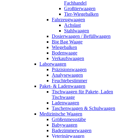
Fachhandel
Großtierwaagen
Tier-Wiegebalken
Fahrzeugwaagen
Achslast
Stahlwaagen
Dosierwaagen / Befüllwaagen
Big Bag Waage
Wiegebalken
Bodenwaage
Verkaufswaagen
Laborwaagen
Präzisionswaagen
Analysewaagen
Feuchtebestimmer
Paket- & Ladenwaagen
Tischwaagen für Pakete, Laden
Tischwaage
Ladenwaagen
Taschenwaagen & Schulwaagen
Medizinische Waagen
Größenmessstäbe
Babywaagen
Badezimmerwaagen
Veterinärwaagen