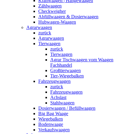
Kranwaagen | Hängewaagen
Zählwaagen
Checkweigher
Abfüllwaagen & Dosierwaagen
Hubwagen-Waagen
Agrarwaagen
zurück
Agrarwaagen
Tierwaagen
zurück
Tierwaagen
Agrar Tischwaagen vom Waagen
Fachhandel
Großtierwaagen
Tier-Wiegebalken
Fahrzeugwaagen
zurück
Fahrzeugwaagen
Achslast
Stahlwaagen
Dosierwaagen / Befüllwaagen
Big Bag Waage
Wiegebalken
Bodenwaage
Verkaufswaagen