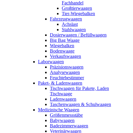
Fachhandel
Großtierwaagen
Tier-Wiegebalken
Fahrzeugwaagen
Achslast
Stahlwaagen
Dosierwaagen / Befüllwaagen
Big Bag Waage
Wiegebalken
Bodenwaage
Verkaufswaagen
Laborwaagen
Präzisionswaagen
Analysewaagen
Feuchtebestimmer
Paket- & Ladenwaagen
Tischwaagen für Pakete, Laden
Tischwaage
Ladenwaagen
Taschenwaagen & Schulwaagen
Medizinische Waagen
Größenmessstäbe
Babywaagen
Badezimmerwaagen
Veterinärwaagen