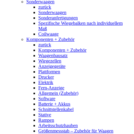
Sonderwaagen
zurück
Sonderwaagen
Sonderanfertigungen
Spezifische Wiegebalken nach individuellem
Maß
Coilwaage
Komponenten + Zubehör
zurück
Komponenten + Zubehör
Waagenbausatz
Wiegezellen
Anzeigegeräte
Plattformen
Drucker
Elektrik
Fern-Anzeige
Allgemein (Zubehör)
Software
Batterie + Akkus
Schnittstellenkabel
Stative
Rampen
Arbeitsschutzhauben
Größenmessstab – Zubehör für Waagen