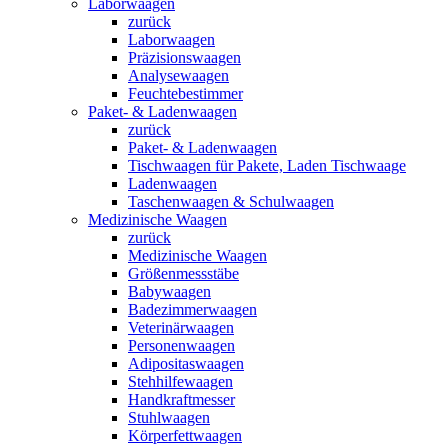
Laborwaagen
zurück
Laborwaagen
Präzisionswaagen
Analysewaagen
Feuchtebestimmer
Paket- & Ladenwaagen
zurück
Paket- & Ladenwaagen
Tischwaagen für Pakete, Laden Tischwaage
Ladenwaagen
Taschenwaagen & Schulwaagen
Medizinische Waagen
zurück
Medizinische Waagen
Größenmessstäbe
Babywaagen
Badezimmerwaagen
Veterinärwaagen
Personenwaagen
Adipositaswaagen
Stehhilfewaagen
Handkraftmesser
Stuhlwaagen
Körperfettwaagen