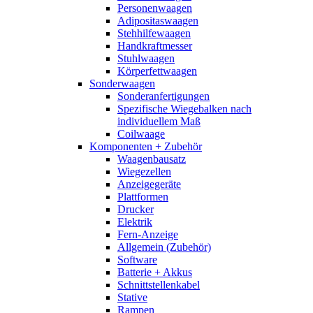
Personenwaagen
Adipositaswaagen
Stehhilfewaagen
Handkraftmesser
Stuhlwaagen
Körperfettwaagen
Sonderwaagen
Sonderanfertigungen
Spezifische Wiegebalken nach
individuellem Maß
Coilwaage
Komponenten + Zubehör
Waagenbausatz
Wiegezellen
Anzeigegeräte
Plattformen
Drucker
Elektrik
Fern-Anzeige
Allgemein (Zubehör)
Software
Batterie + Akkus
Schnittstellenkabel
Stative
Rampen