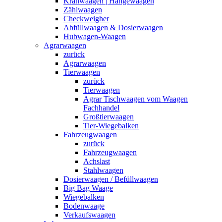
Kranwaagen | Hängewaagen
Zählwaagen
Checkweigher
Abfüllwaagen & Dosierwaagen
Hubwagen-Waagen
Agrarwaagen
zurück
Agrarwaagen
Tierwaagen
zurück
Tierwaagen
Agrar Tischwaagen vom Waagen
Fachhandel
Großtierwaagen
Tier-Wiegebalken
Fahrzeugwaagen
zurück
Fahrzeugwaagen
Achslast
Stahlwaagen
Dosierwaagen / Befüllwaagen
Big Bag Waage
Wiegebalken
Bodenwaage
Verkaufswaagen