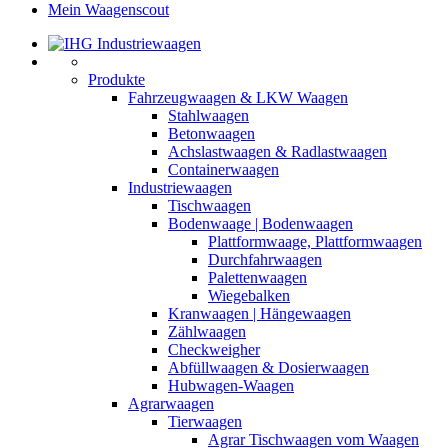
Mein Waagenscout
Produkte
Fahrzeugwaagen & LKW Waagen
Stahlwaagen
Betonwaagen
Achslastwaagen & Radlastwaagen
Containerwaagen
Industriewaagen
Tischwaagen
Bodenwaage | Bodenwaagen
Plattformwaage, Plattformwaagen
Durchfahrwaagen
Palettenwaagen
Wiegebalken
Kranwaagen | Hängewaagen
Zählwaagen
Checkweigher
Abfüllwaagen & Dosierwaagen
Hubwagen-Waagen
Agrarwaagen
Tierwaagen
Agrar Tischwaagen vom Waagen