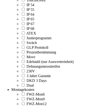
Touchscreen
IP 54
IP 55
IP 64
IP 65
IP 67
IP 68
ATEX
Justierprogramm
Switch
GLP Protokoll
Prozentbestimmung
Move
Edelstahl (nur Auswerteeinheit)
Dehnungsmessstreifen
230V
3 Jahre Garantie
DKD 3 Days
Dual
Montagekosten
FWZ-Mon6
FWZ-Mon9
FWZ-Mon12