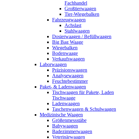
Fachhandel
Großtierwaagen
Tier-Wiegebalken
Fahrzeugwaagen
Achslast
Stahlwaagen
Dosierwaagen / Befüllwaagen
Big Bag Waage
Wiegebalken
Bodenwaage
Verkaufswaagen
Laborwaagen
Präzisionswaagen
Analysewaagen
Feuchtebestimmer
Paket- & Ladenwaagen
Tischwaagen für Pakete, Laden
Tischwaage
Ladenwaagen
Taschenwaagen & Schulwaagen
Medizinische Waagen
Größenmessstäbe
Babywaagen
Badezimmerwaagen
Veterinärwaagen