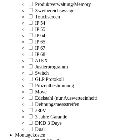
Produktverwaltung/Memory
Zweibereichswaage
Touchscreen
IP 54
IP 55
IP 64
IP 65
IP 67
IP 68
ATEX
Justierprogramm
Switch
GLP Protokoll
Prozentbestimmung
Move
Edelstahl (nur Auswerteeinheit)
Dehnungsmessstreifen
230V
3 Jahre Garantie
DKD 3 Days
Dual
Montagekosten