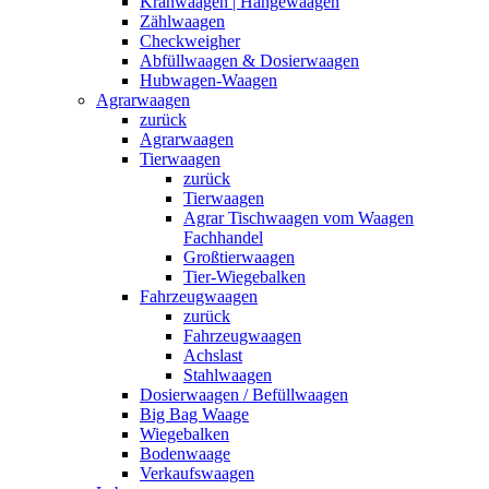
Kranwaagen | Hängewaagen
Zählwaagen
Checkweigher
Abfüllwaagen & Dosierwaagen
Hubwagen-Waagen
Agrarwaagen
zurück
Agrarwaagen
Tierwaagen
zurück
Tierwaagen
Agrar Tischwaagen vom Waagen
Fachhandel
Großtierwaagen
Tier-Wiegebalken
Fahrzeugwaagen
zurück
Fahrzeugwaagen
Achslast
Stahlwaagen
Dosierwaagen / Befüllwaagen
Big Bag Waage
Wiegebalken
Bodenwaage
Verkaufswaagen