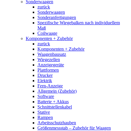
Sonderwaagen
zurück
Sonderwaagen
Sonderanfertigungen
Spezifische Wiegebalken nach individuellem
Maß
Coilwaage
Komponenten + Zubehör
zurück
Komponenten + Zubehör
Waagenbausatz
Wiegezellen
Anzeigegeräte
Plattformen
Drucker
Elektrik
Fern-Anzeige
Allgemein (Zubehör)
Software
Batterie + Akkus
Schnittstellenkabel
Stative
Rampen
Arbeitsschutzhauben
Größenmessstab – Zubehör für Waagen