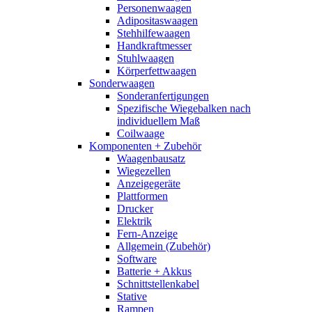
Personenwaagen
Adipositaswaagen
Stehhilfewaagen
Handkraftmesser
Stuhlwaagen
Körperfettwaagen
Sonderwaagen
Sonderanfertigungen
Spezifische Wiegebalken nach
individuellem Maß
Coilwaage
Komponenten + Zubehör
Waagenbausatz
Wiegezellen
Anzeigegeräte
Plattformen
Drucker
Elektrik
Fern-Anzeige
Allgemein (Zubehör)
Software
Batterie + Akkus
Schnittstellenkabel
Stative
Rampen