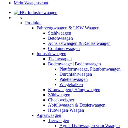
Mein Waagenscout
Produkte
Fahrzeugwaagen & LKW Waagen
Stahlwaagen
Betonwaagen
Achslastwaagen & Radlastwaagen
Containerwaagen
Industriewaagen
Tischwaagen
Bodenwaage | Bodenwaagen
Plattformwaage, Plattformwaagen
Durchfahrwaagen
Palettenwaagen
Wiegebalken
Kranwaagen | Hängewaagen
Zählwaagen
Checkweigher
Abfüllwaagen & Dosierwaagen
Hubwagen-Waagen
Agrarwaagen
Tierwaagen
Agrar Tischwaagen vom Waagen