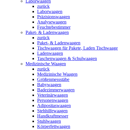
Laborwaagen
zurück
Laborwaagen
Präzisionswaagen
Analysewaagen
Feuchtebestimmer
Paket- & Ladenwaagen
zurück
Paket- & Ladenwaagen
Tischwaagen für Pakete, Laden Tischwaage
Ladenwaagen
Taschenwaagen & Schulwaagen
Medizinische Waagen
zurück
Medizinische Waagen
Größenmessstäbe
Babywaagen
Badezimmerwaagen
Veterinärwaagen
Personenwaagen
Adipositaswaagen
Stehhilfewaagen
Handkraftmesser
Stuhlwaagen
Körperfettwaagen