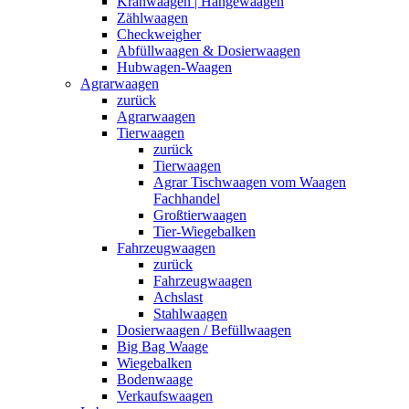
Kranwaagen | Hängewaagen
Zählwaagen
Checkweigher
Abfüllwaagen & Dosierwaagen
Hubwagen-Waagen
Agrarwaagen
zurück
Agrarwaagen
Tierwaagen
zurück
Tierwaagen
Agrar Tischwaagen vom Waagen
Fachhandel
Großtierwaagen
Tier-Wiegebalken
Fahrzeugwaagen
zurück
Fahrzeugwaagen
Achslast
Stahlwaagen
Dosierwaagen / Befüllwaagen
Big Bag Waage
Wiegebalken
Bodenwaage
Verkaufswaagen