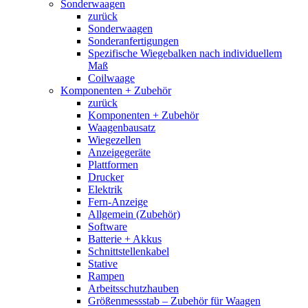
Sonderwaagen
zurück
Sonderwaagen
Sonderanfertigungen
Spezifische Wiegebalken nach individuellem
Maß
Coilwaage
Komponenten + Zubehör
zurück
Komponenten + Zubehör
Waagenbausatz
Wiegezellen
Anzeigegeräte
Plattformen
Drucker
Elektrik
Fern-Anzeige
Allgemein (Zubehör)
Software
Batterie + Akkus
Schnittstellenkabel
Stative
Rampen
Arbeitsschutzhauben
Größenmessstab – Zubehör für Waagen