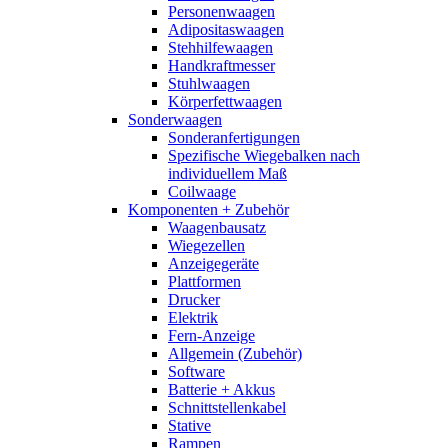
Personenwaagen
Adipositaswaagen
Stehhilfewaagen
Handkraftmesser
Stuhlwaagen
Körperfettwaagen
Sonderwaagen
Sonderanfertigungen
Spezifische Wiegebalken nach
individuellem Maß
Coilwaage
Komponenten + Zubehör
Waagenbausatz
Wiegezellen
Anzeigegeräte
Plattformen
Drucker
Elektrik
Fern-Anzeige
Allgemein (Zubehör)
Software
Batterie + Akkus
Schnittstellenkabel
Stative
Rampen