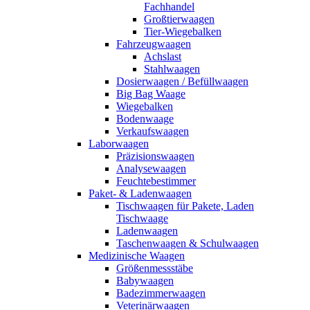
Fachhandel
Großtierwaagen
Tier-Wiegebalken
Fahrzeugwaagen
Achslast
Stahlwaagen
Dosierwaagen / Befüllwaagen
Big Bag Waage
Wiegebalken
Bodenwaage
Verkaufswaagen
Laborwaagen
Präzisionswaagen
Analysewaagen
Feuchtebestimmer
Paket- & Ladenwaagen
Tischwaagen für Pakete, Laden
Tischwaage
Ladenwaagen
Taschenwaagen & Schulwaagen
Medizinische Waagen
Größenmessstäbe
Babywaagen
Badezimmerwaagen
Veterinärwaagen