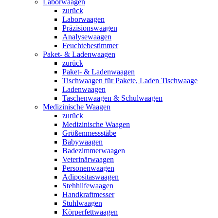
Laborwaagen
zurück
Laborwaagen
Präzisionswaagen
Analysewaagen
Feuchtebestimmer
Paket- & Ladenwaagen
zurück
Paket- & Ladenwaagen
Tischwaagen für Pakete, Laden Tischwaage
Ladenwaagen
Taschenwaagen & Schulwaagen
Medizinische Waagen
zurück
Medizinische Waagen
Größenmessstäbe
Babywaagen
Badezimmerwaagen
Veterinärwaagen
Personenwaagen
Adipositaswaagen
Stehhilfewaagen
Handkraftmesser
Stuhlwaagen
Körperfettwaagen