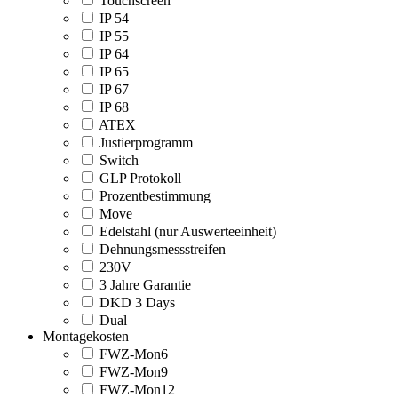
Touchscreen
IP 54
IP 55
IP 64
IP 65
IP 67
IP 68
ATEX
Justierprogramm
Switch
GLP Protokoll
Prozentbestimmung
Move
Edelstahl (nur Auswerteeinheit)
Dehnungsmessstreifen
230V
3 Jahre Garantie
DKD 3 Days
Dual
Montagekosten
FWZ-Mon6
FWZ-Mon9
FWZ-Mon12