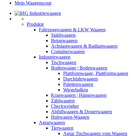
Mein Waagenscout
Produkte
Fahrzeugwaagen & LKW Waagen
Stahlwaagen
Betonwaagen
Achslastwaagen & Radlastwaagen
Containerwaagen
Industriewaagen
Tischwaagen
Bodenwaage | Bodenwaagen
Plattformwaage, Plattformwaagen
Durchfahrwaagen
Palettenwaagen
Wiegebalken
Kranwaagen | Hängewaagen
Zählwaagen
Checkweigher
Abfüllwaagen & Dosierwaagen
Hubwagen-Waagen
Agrarwaagen
Tierwaagen
Agrar Tischwaagen vom Waagen