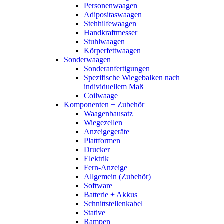
Personenwaagen
Adipositaswaagen
Stehhilfewaagen
Handkraftmesser
Stuhlwaagen
Körperfettwaagen
Sonderwaagen
Sonderanfertigungen
Spezifische Wiegebalken nach
individuellem Maß
Coilwaage
Komponenten + Zubehör
Waagenbausatz
Wiegezellen
Anzeigegeräte
Plattformen
Drucker
Elektrik
Fern-Anzeige
Allgemein (Zubehör)
Software
Batterie + Akkus
Schnittstellenkabel
Stative
Rampen