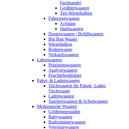
Fachhandel
Großtierwaagen
Tier-Wiegebalken
Fahrzeugwaagen
Achslast
Stahlwaagen
Dosierwaagen / Befüllwaagen
Big Bag Waage
Wiegebalken
Bodenwaage
Verkaufswaagen
Laborwaagen
Präzisionswaagen
Analysewaagen
Feuchtebestimmer
Paket- & Ladenwaagen
Tischwaagen für Pakete, Laden
Tischwaage
Ladenwaagen
Taschenwaagen & Schulwaagen
Medizinische Waagen
Größenmessstäbe
Babywaagen
Badezimmerwaagen
Veterinärwaagen