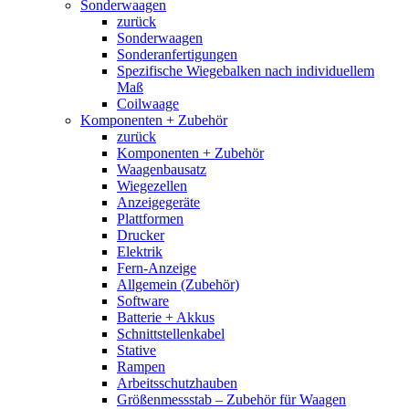
Sonderwaagen
zurück
Sonderwaagen
Sonderanfertigungen
Spezifische Wiegebalken nach individuellem
Maß
Coilwaage
Komponenten + Zubehör
zurück
Komponenten + Zubehör
Waagenbausatz
Wiegezellen
Anzeigegeräte
Plattformen
Drucker
Elektrik
Fern-Anzeige
Allgemein (Zubehör)
Software
Batterie + Akkus
Schnittstellenkabel
Stative
Rampen
Arbeitsschutzhauben
Größenmessstab – Zubehör für Waagen