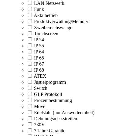
LAN Netzwerk
Funk
Akkubetrieb
Produktverwaltung/Memory
Zweibereichswaage
Touchscreen
IP 54
IP 55
IP 64
IP 65
IP 67
IP 68
ATEX
Justierprogramm
Switch
GLP Protokoll
Prozentbestimmung
Move
Edelstahl (nur Auswerteeinheit)
Dehnungsmessstreifen
230V
3 Jahre Garantie