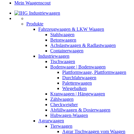
Mein Waagenscout
Produkte
Fahrzeugwaagen & LKW Waagen
Stahlwaagen
Betonwaagen
Achslastwaagen & Radlastwaagen
Containerwaagen
Industriewaagen
Tischwaagen
Bodenwaage | Bodenwaagen
Plattformwaage, Plattformwaagen
Durchfahrwaagen
Palettenwaagen
Wiegebalken
Kranwaagen | Hängewaagen
Zählwaagen
Checkweigher
Abfüllwaagen & Dosierwaagen
Hubwagen-Waagen
Agrarwaagen
Tierwaagen
Agrar Tischwaagen vom Waagen