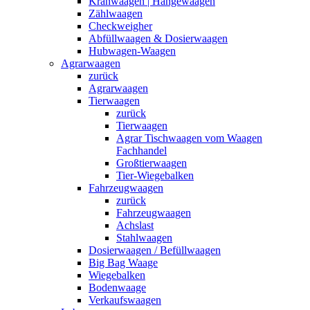
Kranwaagen | Hängewaagen
Zählwaagen
Checkweigher
Abfüllwaagen & Dosierwaagen
Hubwagen-Waagen
Agrarwaagen
zurück
Agrarwaagen
Tierwaagen
zurück
Tierwaagen
Agrar Tischwaagen vom Waagen
Fachhandel
Großtierwaagen
Tier-Wiegebalken
Fahrzeugwaagen
zurück
Fahrzeugwaagen
Achslast
Stahlwaagen
Dosierwaagen / Befüllwaagen
Big Bag Waage
Wiegebalken
Bodenwaage
Verkaufswaagen