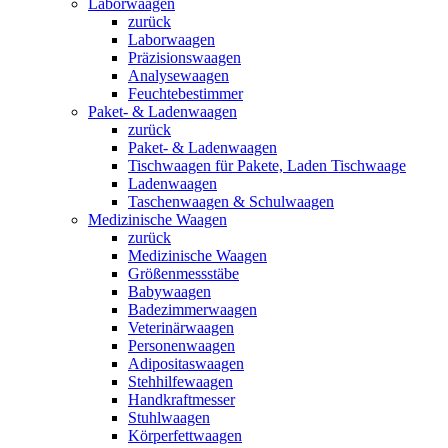
Laborwaagen
zurück
Laborwaagen
Präzisionswaagen
Analysewaagen
Feuchtebestimmer
Paket- & Ladenwaagen
zurück
Paket- & Ladenwaagen
Tischwaagen für Pakete, Laden Tischwaage
Ladenwaagen
Taschenwaagen & Schulwaagen
Medizinische Waagen
zurück
Medizinische Waagen
Größenmessstäbe
Babywaagen
Badezimmerwaagen
Veterinärwaagen
Personenwaagen
Adipositaswaagen
Stehhilfewaagen
Handkraftmesser
Stuhlwaagen
Körperfettwaagen