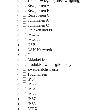
Toleranzwiegen (Checkweighing)
Rezeptieren A
Rezeptieren B
Rezeptieren C
Summieren A
Summieren C
Drucken und PC
RS-232
RS-485
USB
LAN Netzwerk
Funk
Akkubetrieb
Produktverwaltung/Memory
Zweibereichswaage
Touchscreen
IP 54
IP 55
IP 64
IP 65
IP 67
IP 68
ATEX