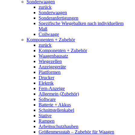
Sonderwaagen
zurück
Sonderwaagen
Sonderanfertigungen
Spezifische Wiegebalken nach individuellem
Maß
Coilwaage
Komponenten + Zubehör
zurück
Komponenten + Zubehör
Waagenbausatz
Wiegezellen
Anzeigegeräte
Plattformen
Drucker
Elektrik
Fern-Anzeige
Allgemein (Zubehör)
Software
Batterie + Akkus
Schnittstellenkabel
Stative
Rampen
Arbeitsschutzhauben
Größenmessstab – Zubehör für Waagen