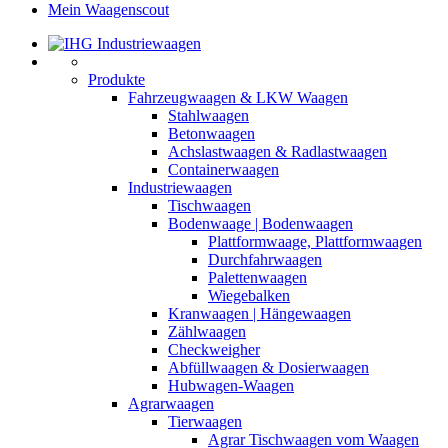
Mein Waagenscout
Produkte
Fahrzeugwaagen & LKW Waagen
Stahlwaagen
Betonwaagen
Achslastwaagen & Radlastwaagen
Containerwaagen
Industriewaagen
Tischwaagen
Bodenwaage | Bodenwaagen
Plattformwaage, Plattformwaagen
Durchfahrwaagen
Palettenwaagen
Wiegebalken
Kranwaagen | Hängewaagen
Zählwaagen
Checkweigher
Abfüllwaagen & Dosierwaagen
Hubwagen-Waagen
Agrarwaagen
Tierwaagen
Agrar Tischwaagen vom Waagen