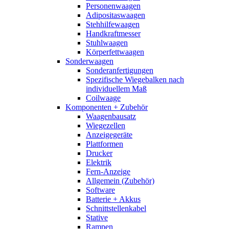
Personenwaagen
Adipositaswaagen
Stehhilfewaagen
Handkraftmesser
Stuhlwaagen
Körperfettwaagen
Sonderwaagen
Sonderanfertigungen
Spezifische Wiegebalken nach
individuellem Maß
Coilwaage
Komponenten + Zubehör
Waagenbausatz
Wiegezellen
Anzeigegeräte
Plattformen
Drucker
Elektrik
Fern-Anzeige
Allgemein (Zubehör)
Software
Batterie + Akkus
Schnittstellenkabel
Stative
Rampen