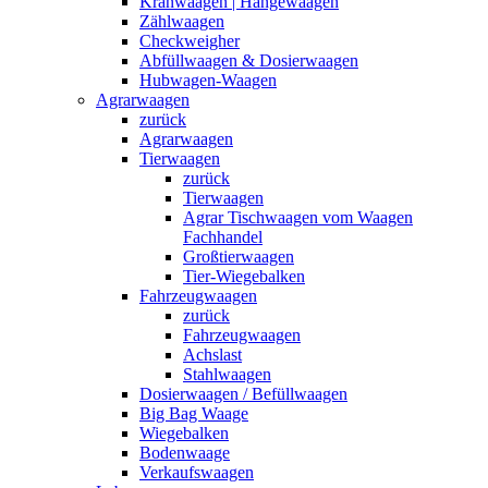
Kranwaagen | Hängewaagen
Zählwaagen
Checkweigher
Abfüllwaagen & Dosierwaagen
Hubwagen-Waagen
Agrarwaagen
zurück
Agrarwaagen
Tierwaagen
zurück
Tierwaagen
Agrar Tischwaagen vom Waagen
Fachhandel
Großtierwaagen
Tier-Wiegebalken
Fahrzeugwaagen
zurück
Fahrzeugwaagen
Achslast
Stahlwaagen
Dosierwaagen / Befüllwaagen
Big Bag Waage
Wiegebalken
Bodenwaage
Verkaufswaagen