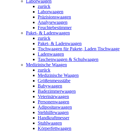
Laborwaagen
zurück
Laborwaagen
Präzisionswaagen
Analysewaagen
Feuchtebestimmer
Paket- & Ladenwaagen
zurück
Paket- & Ladenwaagen
Tischwaagen für Pakete, Laden Tischwaage
Ladenwaagen
Taschenwaagen & Schulwaagen
Medizinische Waagen
zurück
Medizinische Waagen
Größenmessstäbe
Babywaagen
Badezimmerwaagen
Veterinärwaagen
Personenwaagen
Adipositaswaagen
Stehhilfewaagen
Handkraftmesser
Stuhlwaagen
Körperfettwaagen