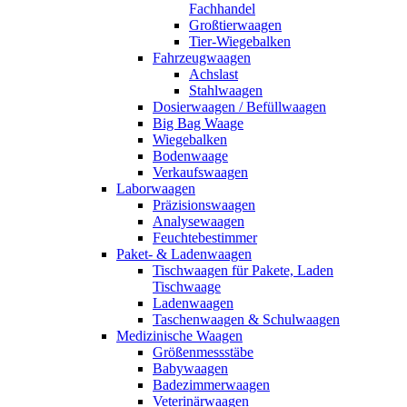
Fachhandel
Großtierwaagen
Tier-Wiegebalken
Fahrzeugwaagen
Achslast
Stahlwaagen
Dosierwaagen / Befüllwaagen
Big Bag Waage
Wiegebalken
Bodenwaage
Verkaufswaagen
Laborwaagen
Präzisionswaagen
Analysewaagen
Feuchtebestimmer
Paket- & Ladenwaagen
Tischwaagen für Pakete, Laden
Tischwaage
Ladenwaagen
Taschenwaagen & Schulwaagen
Medizinische Waagen
Größenmessstäbe
Babywaagen
Badezimmerwaagen
Veterinärwaagen