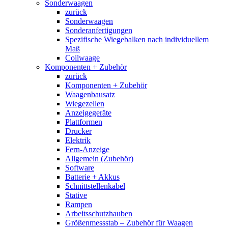
Sonderwaagen
zurück
Sonderwaagen
Sonderanfertigungen
Spezifische Wiegebalken nach individuellem
Maß
Coilwaage
Komponenten + Zubehör
zurück
Komponenten + Zubehör
Waagenbausatz
Wiegezellen
Anzeigegeräte
Plattformen
Drucker
Elektrik
Fern-Anzeige
Allgemein (Zubehör)
Software
Batterie + Akkus
Schnittstellenkabel
Stative
Rampen
Arbeitsschutzhauben
Größenmessstab – Zubehör für Waagen