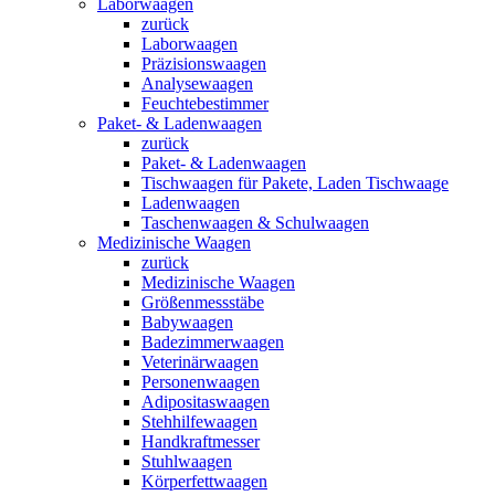
Laborwaagen
zurück
Laborwaagen
Präzisionswaagen
Analysewaagen
Feuchtebestimmer
Paket- & Ladenwaagen
zurück
Paket- & Ladenwaagen
Tischwaagen für Pakete, Laden Tischwaage
Ladenwaagen
Taschenwaagen & Schulwaagen
Medizinische Waagen
zurück
Medizinische Waagen
Größenmessstäbe
Babywaagen
Badezimmerwaagen
Veterinärwaagen
Personenwaagen
Adipositaswaagen
Stehhilfewaagen
Handkraftmesser
Stuhlwaagen
Körperfettwaagen