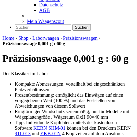
Datenschutz
AGB
Mein Waagenscout
Suchen
Home
›
Shop
›
Laborwaagen
›
Präzisionswaagen
›
Präzisionswaage 0,001 g : 60 g
Präzisionswaage 0,001 g : 60 g
Der Klassiker im Labor
Kompakte Abmessungen, vorteilhaft bei eingeschränkten
Platzverhältnissen
Prozentbestimmung: ermöglicht das Einwägen auf einen
vorgegebenen Wert (100 %) und das Feststellen von
Abweichungen von diesem Sollwert
Ringförmiger Windschutz serienmäßig, nur für Modelle mit
Wägeplattengröße , Wägeraum ØxH 90×40 mm
Tipp: Individuelle Kopfdaten: mittels der kostenlosen
Software
KERN SHM-01
können bei den Druckern KERN
911-013
und
YKB-01N
4 Kopfzeilen auf dem Ausdruck