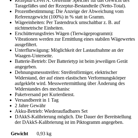
Rezeptur-Level A: Getrennte Speicher für das Gewicht des
Taragefäßes und der Rezeptur-Bestandteile (Netto-Total).
Prozentbestimmung: Die Anzeige der Abweichung vom
Referenzgewicht (100%) in % statt in Gramm.
Wägeeinheiten: Per Tastendruck umschaltbar z. B. auf
nichtmetrische Einheiten.
Erschütterungsfreies Wägen (Tierwägeprogramm):
Vibrationen werden zur Ermittlung eines stabilen Wägewertes
ausgefiltert.
Unterflurwägung: Möglichkeit der Lastaufnahme an der
Waagen-Unterseite.
Batterie-Betrieb: Der Batterietyp ist beim jeweiligen Gerät
angegeben.
Dehnungsmessstreifen: Streifenförmiger, elektrischer
Widerstand, der auf einen elastischen Verformungskörper
aufgeklebt wird. Messwertermittlung über Änderung des
Widerstandes des mechanisc
Paketversand per Kurierdienst.
Versandbereit in 1 Tag
2 Jahre Gewähr
Akku-Betrieb: Wiederaufladbares Set
DAkkS-Kalibrierung möglich. Die Dauer der Bereitstellung
der DAkkS-Kalibrierung ist im Piktogramm angegeben.
Gewicht
0,93 kg