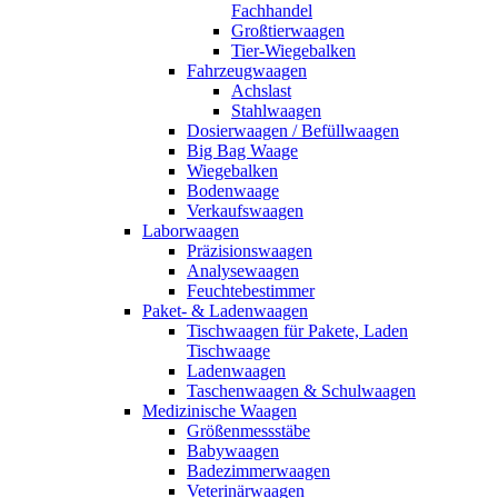
Fachhandel
Großtierwaagen
Tier-Wiegebalken
Fahrzeugwaagen
Achslast
Stahlwaagen
Dosierwaagen / Befüllwaagen
Big Bag Waage
Wiegebalken
Bodenwaage
Verkaufswaagen
Laborwaagen
Präzisionswaagen
Analysewaagen
Feuchtebestimmer
Paket- & Ladenwaagen
Tischwaagen für Pakete, Laden
Tischwaage
Ladenwaagen
Taschenwaagen & Schulwaagen
Medizinische Waagen
Größenmessstäbe
Babywaagen
Badezimmerwaagen
Veterinärwaagen