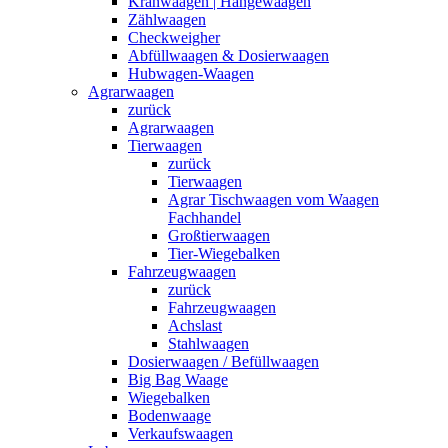
Kranwaagen | Hängewaagen
Zählwaagen
Checkweigher
Abfüllwaagen & Dosierwaagen
Hubwagen-Waagen
Agrarwaagen
zurück
Agrarwaagen
Tierwaagen
zurück
Tierwaagen
Agrar Tischwaagen vom Waagen
Fachhandel
Großtierwaagen
Tier-Wiegebalken
Fahrzeugwaagen
zurück
Fahrzeugwaagen
Achslast
Stahlwaagen
Dosierwaagen / Befüllwaagen
Big Bag Waage
Wiegebalken
Bodenwaage
Verkaufswaagen