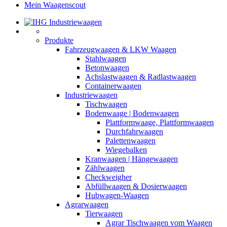
Mein Waagenscout
Produkte
Fahrzeugwaagen & LKW Waagen
Stahlwaagen
Betonwaagen
Achslastwaagen & Radlastwaagen
Containerwaagen
Industriewaagen
Tischwaagen
Bodenwaage | Bodenwaagen
Plattformwaage, Plattformwaagen
Durchfahrwaagen
Palettenwaagen
Wiegebalken
Kranwaagen | Hängewaagen
Zählwaagen
Checkweigher
Abfüllwaagen & Dosierwaagen
Hubwagen-Waagen
Agrarwaagen
Tierwaagen
Agrar Tischwaagen vom Waagen