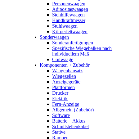
Personenwaagen
Adipositaswaagen
Stehhilfewaagen
Handkraftmesser
Stuhlwaagen
Körperfettwaagen
Sonderwaagen
Sonderanfertigungen
Spezifische Wiegebalken nach
individuellem Maß
Coilwaage
Komponenten + Zubehör
Waagenbausatz
Wiegezellen
Anzeigegeräte
Plattformen
Drucker
Elektrik
Fern-Anzeige
Allgemein (Zubehör)
Software
Batterie + Akkus
Schnittstellenkabel
Stative
Rampen