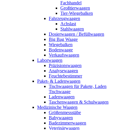
Fachhandel
Großtierwaagen
Tier-Wiegebalken
Fahrzeugwaagen
Achslast
Stahlwaagen
Dosierwaagen / Befüllwaagen
Big Bag Waage
Wiegebalken
Bodenwaage
Verkaufswaagen
Laborwaagen
Präzisionswaagen
Analysewaagen
Feuchtebestimmer
Paket- & Ladenwaagen
Tischwaagen für Pakete, Laden
Tischwaage
Ladenwaagen
Taschenwaagen & Schulwaagen
Medizinische Waagen
Größenmessstäbe
Babywaagen
Badezimmerwaagen
Veterinärwaagen