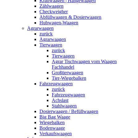
Kranwaagen | Hängewaagen
Zählwaagen
Checkweigher
Abfüllwaagen & Dosierwaagen
Hubwagen-Waagen
Agrarwaagen
zurück
Agrarwaagen
Tierwaagen
zurück
Tierwaagen
Agrar Tischwaagen vom Waagen
Fachhandel
Großtierwaagen
Tier-Wiegebalken
Fahrzeugwaagen
zurück
Fahrzeugwaagen
Achslast
Stahlwaagen
Dosierwaagen / Befüllwaagen
Big Bag Waage
Wiegebalken
Bodenwaage
Verkaufswaagen