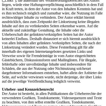
(„Links“), die außerhalb des Verantwortungsbereiches des Autors
liegen, würde eine Haftungsverpflichtung ausschließlich in dem Fall
in Kraft treten, in dem der Autor von den Inhalten Kenntnis hat und
es ihm technisch möglich und zumutbar wäre, die Nutzung im Falle
rechtswidriger Inhalte zu verhindern. Der Autor erklärt hiermit
ausdrücklich, dass zum Zeitpunkt der Linksetzung keine illegalen
Inhalte auf den zu verlinkenden Seiten erkennbar waren. Auf die
aktuelle und zukünftige Gestaltung, die Inhalte oder die
Urheberschaft der gelinkten/verknüpften Seiten hat der Autor
keinerlei Einfluss. Deshalb distanziert er sich hiermit ausdrücklich
von allen Inhalten aller gelinkten /verknüpften Seiten, die nach der
Linksetzung verändert wurden. Diese Feststellung gilt für alle
innerhalb des eigenen Internetangebotes gesetzten Links und
Verweise sowie für Fremdeinträge in vom Autor eingerichteten
Gästebüchern, Diskussionsforen und Mailinglisten. Für illegale,
fehlerhafte oder unvollständige Inhalte und insbesondere für
Schäden, die aus der Nutzung oder Nichtnutzung solcherart
dargebotener Informationen entstehen, haftet allein der Anbieter der
Seite, auf welche verwiesen wurde, nicht derjenige, der über Links
auf die jeweilige Veröffentlichung lediglich verweist.
Urheber- und Kennzeichenrecht
Der Autor ist bestrebt, in allen Publikationen die Urheberrechte der
verwendeten Grafiken, Tondokumente, Videosequenzen und Texte
zu beachten, von ihm selbst erstellte Grafiken, Tondokumente,