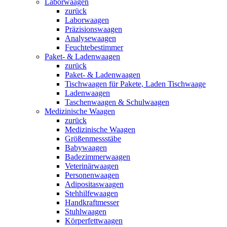
Laborwaagen
zurück
Laborwaagen
Präzisionswaagen
Analysewaagen
Feuchtebestimmer
Paket- & Ladenwaagen
zurück
Paket- & Ladenwaagen
Tischwaagen für Pakete, Laden Tischwaage
Ladenwaagen
Taschenwaagen & Schulwaagen
Medizinische Waagen
zurück
Medizinische Waagen
Größenmessstäbe
Babywaagen
Badezimmerwaagen
Veterinärwaagen
Personenwaagen
Adipositaswaagen
Stehhilfewaagen
Handkraftmesser
Stuhlwaagen
Körperfettwaagen