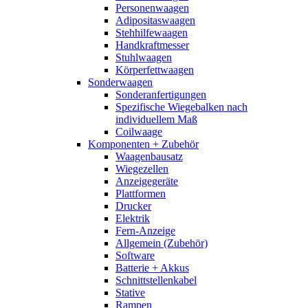
Personenwaagen
Adipositaswaagen
Stehhilfewaagen
Handkraftmesser
Stuhlwaagen
Körperfettwaagen
Sonderwaagen
Sonderanfertigungen
Spezifische Wiegebalken nach
individuellem Maß
Coilwaage
Komponenten + Zubehör
Waagenbausatz
Wiegezellen
Anzeigegeräte
Plattformen
Drucker
Elektrik
Fern-Anzeige
Allgemein (Zubehör)
Software
Batterie + Akkus
Schnittstellenkabel
Stative
Rampen