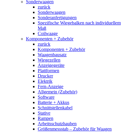
Sonderwaagen
zurück
Sonderwaagen
Sonderanfertigungen
Spezifische Wiegebalken nach individuellem
Maß
Coilwaage
Komponenten + Zubehör
zurück
Komponenten + Zubehör
Waagenbausatz
Wiegezellen
Anzeigegeräte
Plattformen
Drucker
Elektrik
Fern-Anzeige
Allgemein (Zubehör)
Software
Batterie + Akkus
Schnittstellenkabel
Stative
Rampen
Arbeitsschutzhauben
Größenmessstab – Zubehör für Waagen