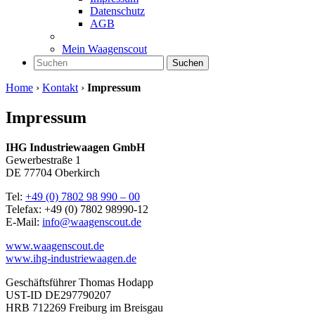
Datenschutz
AGB
Mein Waagenscout
Suchen
Home
›
Kontakt
›
Impressum
Impressum
IHG Industriewaagen GmbH
Gewerbestraße 1
DE 77704 Oberkirch
Tel:
+49 (0) 7802 98 990 – 00
Telefax: +49 (0) 7802 98990-12
E-Mail:
info@waagenscout.de
www.waagenscout.de
www.ihg-industriewaagen.de
Geschäftsführer Thomas Hodapp
UST-ID DE297790207
HRB 712269 Freiburg im Breisgau