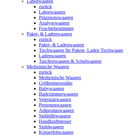
Laborwaagen
zurück
Laborwaagen
Präzisionswaagen
Analysewaagen
Feuchtebestimmer
Paket- & Ladenwaagen
zurück
Paket- & Ladenwaagen
Tischwaagen für Pakete, Laden Tischwaage
Ladenwaagen
Taschenwaagen & Schulwaagen
Medizinische Waagen
zurück
Medizinische Waagen
Größenmessstäbe
Babywaagen
Badezimmerwaagen
Veterinärwaagen
Personenwaagen
Adipositaswaagen
Stehhilfewaagen
Handkraftmesser
Stuhlwaagen
Körperfettwaagen