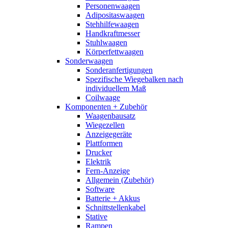
Personenwaagen
Adipositaswaagen
Stehhilfewaagen
Handkraftmesser
Stuhlwaagen
Körperfettwaagen
Sonderwaagen
Sonderanfertigungen
Spezifische Wiegebalken nach
individuellem Maß
Coilwaage
Komponenten + Zubehör
Waagenbausatz
Wiegezellen
Anzeigegeräte
Plattformen
Drucker
Elektrik
Fern-Anzeige
Allgemein (Zubehör)
Software
Batterie + Akkus
Schnittstellenkabel
Stative
Rampen