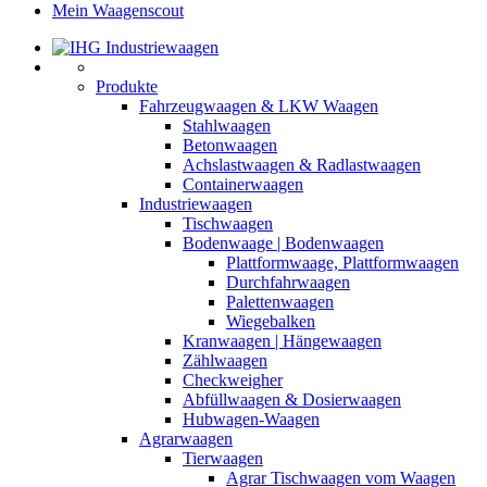
Mein Waagenscout
Produkte
Fahrzeugwaagen & LKW Waagen
Stahlwaagen
Betonwaagen
Achslastwaagen & Radlastwaagen
Containerwaagen
Industriewaagen
Tischwaagen
Bodenwaage | Bodenwaagen
Plattformwaage, Plattformwaagen
Durchfahrwaagen
Palettenwaagen
Wiegebalken
Kranwaagen | Hängewaagen
Zählwaagen
Checkweigher
Abfüllwaagen & Dosierwaagen
Hubwagen-Waagen
Agrarwaagen
Tierwaagen
Agrar Tischwaagen vom Waagen