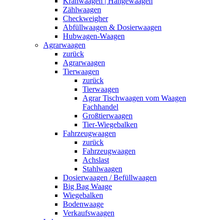
Kranwaagen | Hängewaagen
Zählwaagen
Checkweigher
Abfüllwaagen & Dosierwaagen
Hubwagen-Waagen
Agrarwaagen
zurück
Agrarwaagen
Tierwaagen
zurück
Tierwaagen
Agrar Tischwaagen vom Waagen
Fachhandel
Großtierwaagen
Tier-Wiegebalken
Fahrzeugwaagen
zurück
Fahrzeugwaagen
Achslast
Stahlwaagen
Dosierwaagen / Befüllwaagen
Big Bag Waage
Wiegebalken
Bodenwaage
Verkaufswaagen