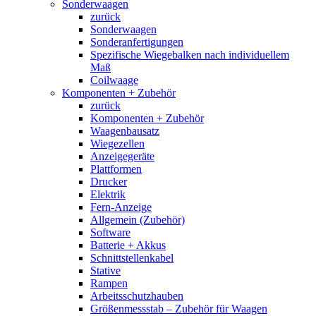
Sonderwaagen
zurück
Sonderwaagen
Sonderanfertigungen
Spezifische Wiegebalken nach individuellem
Maß
Coilwaage
Komponenten + Zubehör
zurück
Komponenten + Zubehör
Waagenbausatz
Wiegezellen
Anzeigegeräte
Plattformen
Drucker
Elektrik
Fern-Anzeige
Allgemein (Zubehör)
Software
Batterie + Akkus
Schnittstellenkabel
Stative
Rampen
Arbeitsschutzhauben
Größenmessstab – Zubehör für Waagen