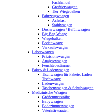
Fachhandel
Großtierwaagen
Tier-Wiegebalken
Fahrzeugwaagen
Achslast
Stahlwaagen
Dosierwaagen / Befüllwaagen
Big Bag Waage
Wiegebalken
Bodenwaage
Verkaufswaagen
Laborwaagen
Präzisionswaagen
Analysewaagen
Feuchtebestimmer
Paket- & Ladenwaagen
Tischwaagen für Pakete, Laden
Tischwaage
Ladenwaagen
Taschenwaagen & Schulwaagen
Medizinische Waagen
Größenmessstäbe
Babywaagen
Badezimmerwaagen
Veterinärwaagen