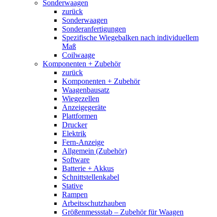
Sonderwaagen
zurück
Sonderwaagen
Sonderanfertigungen
Spezifische Wiegebalken nach individuellem
Maß
Coilwaage
Komponenten + Zubehör
zurück
Komponenten + Zubehör
Waagenbausatz
Wiegezellen
Anzeigegeräte
Plattformen
Drucker
Elektrik
Fern-Anzeige
Allgemein (Zubehör)
Software
Batterie + Akkus
Schnittstellenkabel
Stative
Rampen
Arbeitsschutzhauben
Größenmessstab – Zubehör für Waagen