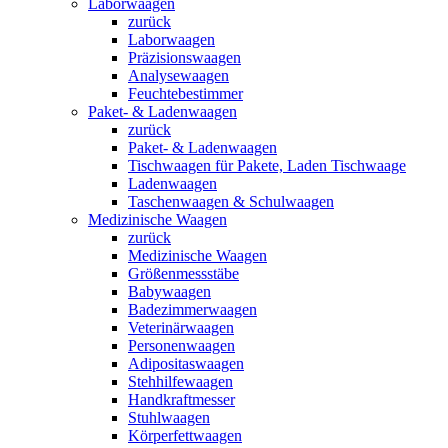
Laborwaagen
zurück
Laborwaagen
Präzisionswaagen
Analysewaagen
Feuchtebestimmer
Paket- & Ladenwaagen
zurück
Paket- & Ladenwaagen
Tischwaagen für Pakete, Laden Tischwaage
Ladenwaagen
Taschenwaagen & Schulwaagen
Medizinische Waagen
zurück
Medizinische Waagen
Größenmessstäbe
Babywaagen
Badezimmerwaagen
Veterinärwaagen
Personenwaagen
Adipositaswaagen
Stehhilfewaagen
Handkraftmesser
Stuhlwaagen
Körperfettwaagen