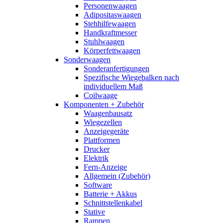
Personenwaagen
Adipositaswaagen
Stehhilfewaagen
Handkraftmesser
Stuhlwaagen
Körperfettwaagen
Sonderwaagen
Sonderanfertigungen
Spezifische Wiegebalken nach
individuellem Maß
Coilwaage
Komponenten + Zubehör
Waagenbausatz
Wiegezellen
Anzeigegeräte
Plattformen
Drucker
Elektrik
Fern-Anzeige
Allgemein (Zubehör)
Software
Batterie + Akkus
Schnittstellenkabel
Stative
Rampen