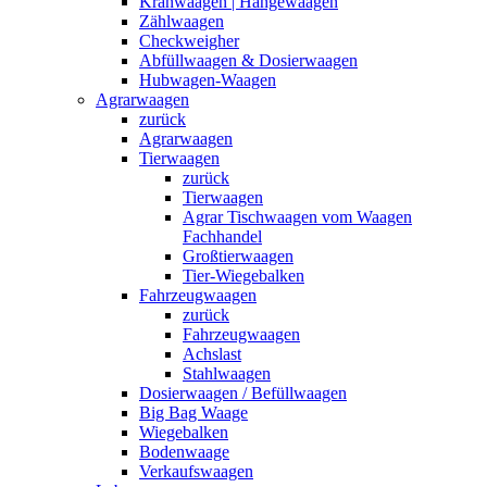
Kranwaagen | Hängewaagen
Zählwaagen
Checkweigher
Abfüllwaagen & Dosierwaagen
Hubwagen-Waagen
Agrarwaagen
zurück
Agrarwaagen
Tierwaagen
zurück
Tierwaagen
Agrar Tischwaagen vom Waagen
Fachhandel
Großtierwaagen
Tier-Wiegebalken
Fahrzeugwaagen
zurück
Fahrzeugwaagen
Achslast
Stahlwaagen
Dosierwaagen / Befüllwaagen
Big Bag Waage
Wiegebalken
Bodenwaage
Verkaufswaagen