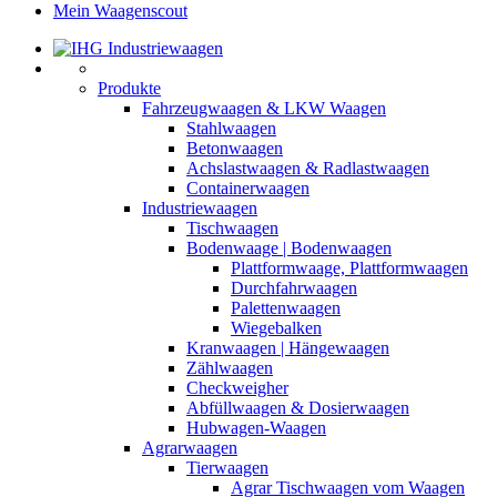
Mein Waagenscout
Produkte
Fahrzeugwaagen & LKW Waagen
Stahlwaagen
Betonwaagen
Achslastwaagen & Radlastwaagen
Containerwaagen
Industriewaagen
Tischwaagen
Bodenwaage | Bodenwaagen
Plattformwaage, Plattformwaagen
Durchfahrwaagen
Palettenwaagen
Wiegebalken
Kranwaagen | Hängewaagen
Zählwaagen
Checkweigher
Abfüllwaagen & Dosierwaagen
Hubwagen-Waagen
Agrarwaagen
Tierwaagen
Agrar Tischwaagen vom Waagen