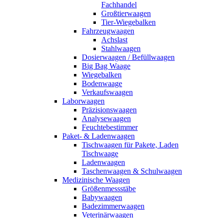
Fachhandel
Großtierwaagen
Tier-Wiegebalken
Fahrzeugwaagen
Achslast
Stahlwaagen
Dosierwaagen / Befüllwaagen
Big Bag Waage
Wiegebalken
Bodenwaage
Verkaufswaagen
Laborwaagen
Präzisionswaagen
Analysewaagen
Feuchtebestimmer
Paket- & Ladenwaagen
Tischwaagen für Pakete, Laden
Tischwaage
Ladenwaagen
Taschenwaagen & Schulwaagen
Medizinische Waagen
Größenmessstäbe
Babywaagen
Badezimmerwaagen
Veterinärwaagen