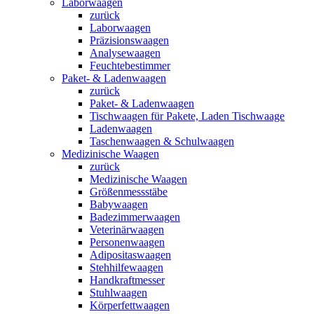
Laborwaagen
zurück
Laborwaagen
Präzisionswaagen
Analysewaagen
Feuchtebestimmer
Paket- & Ladenwaagen
zurück
Paket- & Ladenwaagen
Tischwaagen für Pakete, Laden Tischwaage
Ladenwaagen
Taschenwaagen & Schulwaagen
Medizinische Waagen
zurück
Medizinische Waagen
Größenmessstäbe
Babywaagen
Badezimmerwaagen
Veterinärwaagen
Personenwaagen
Adipositaswaagen
Stehhilfewaagen
Handkraftmesser
Stuhlwaagen
Körperfettwaagen