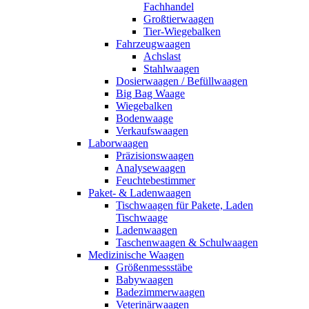
Fachhandel
Großtierwaagen
Tier-Wiegebalken
Fahrzeugwaagen
Achslast
Stahlwaagen
Dosierwaagen / Befüllwaagen
Big Bag Waage
Wiegebalken
Bodenwaage
Verkaufswaagen
Laborwaagen
Präzisionswaagen
Analysewaagen
Feuchtebestimmer
Paket- & Ladenwaagen
Tischwaagen für Pakete, Laden
Tischwaage
Ladenwaagen
Taschenwaagen & Schulwaagen
Medizinische Waagen
Größenmessstäbe
Babywaagen
Badezimmerwaagen
Veterinärwaagen