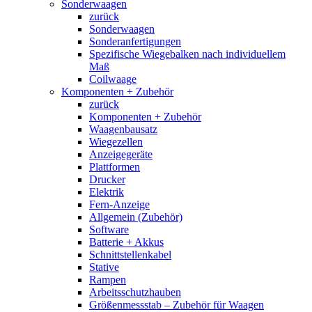
Sonderwaagen
zurück
Sonderwaagen
Sonderanfertigungen
Spezifische Wiegebalken nach individuellem
Maß
Coilwaage
Komponenten + Zubehör
zurück
Komponenten + Zubehör
Waagenbausatz
Wiegezellen
Anzeigegeräte
Plattformen
Drucker
Elektrik
Fern-Anzeige
Allgemein (Zubehör)
Software
Batterie + Akkus
Schnittstellenkabel
Stative
Rampen
Arbeitsschutzhauben
Größenmessstab – Zubehör für Waagen