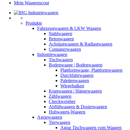
Mein Waagenscout
Produkte
Fahrzeugwaagen & LKW Waagen
Stahlwaagen
Betonwaagen
Achslastwaagen & Radlastwaagen
Containerwaagen
Industriewaagen
Tischwaagen
Bodenwaage | Bodenwaagen
Plattformwaage, Plattformwaagen
Durchfahrwaagen
Palettenwaagen
Wiegebalken
Kranwaagen | Hängewaagen
Zählwaagen
Checkweigher
Abfüllwaagen & Dosierwaagen
Hubwagen-Waagen
Agrarwaagen
Tierwaagen
Agrar Tischwaagen vom Waagen