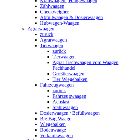
Kranwaagen | Hängewaagen
Zählwaagen
Checkweigher
Abfüllwaagen & Dosierwaagen
Hubwagen-Waagen
Agrarwaagen
zurück
Agrarwaagen
Tierwaagen
zurück
Tierwaagen
Agrar Tischwaagen vom Waagen
Fachhandel
Großtierwaagen
Tier-Wiegebalken
Fahrzeugwaagen
zurück
Fahrzeugwaagen
Achslast
Stahlwaagen
Dosierwaagen / Befüllwaagen
Big Bag Waage
Wiegebalken
Bodenwaage
Verkaufswaagen