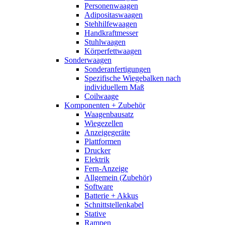
Personenwaagen
Adipositaswaagen
Stehhilfewaagen
Handkraftmesser
Stuhlwaagen
Körperfettwaagen
Sonderwaagen
Sonderanfertigungen
Spezifische Wiegebalken nach
individuellem Maß
Coilwaage
Komponenten + Zubehör
Waagenbausatz
Wiegezellen
Anzeigegeräte
Plattformen
Drucker
Elektrik
Fern-Anzeige
Allgemein (Zubehör)
Software
Batterie + Akkus
Schnittstellenkabel
Stative
Rampen