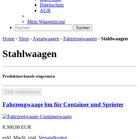
Datenschutz
AGB
Mein Waagenscout
Suchen
Home
›
Shop
›
Agrarwaagen
›
Fahrzeugwaagen
›
Stahlwaagen
Stahlwaagen
Produktmerkmale eingrenzen
Filter zurücksetzen
Fahrzeugwaage 6m für Container und Sprinter
8.300,00
EUR
exkl. MwSt.
zzgl.
Versandkosten