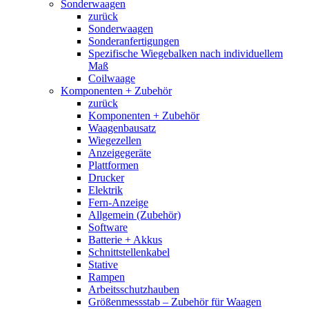
Sonderwaagen
zurück
Sonderwaagen
Sonderanfertigungen
Spezifische Wiegebalken nach individuellem
Maß
Coilwaage
Komponenten + Zubehör
zurück
Komponenten + Zubehör
Waagenbausatz
Wiegezellen
Anzeigegeräte
Plattformen
Drucker
Elektrik
Fern-Anzeige
Allgemein (Zubehör)
Software
Batterie + Akkus
Schnittstellenkabel
Stative
Rampen
Arbeitsschutzhauben
Größenmessstab – Zubehör für Waagen