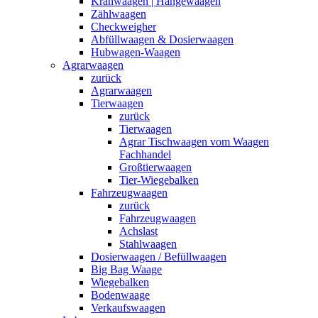
Kranwaagen | Hängewaagen
Zählwaagen
Checkweigher
Abfüllwaagen & Dosierwaagen
Hubwagen-Waagen
Agrarwaagen
zurück
Agrarwaagen
Tierwaagen
zurück
Tierwaagen
Agrar Tischwaagen vom Waagen
Fachhandel
Großtierwaagen
Tier-Wiegebalken
Fahrzeugwaagen
zurück
Fahrzeugwaagen
Achslast
Stahlwaagen
Dosierwaagen / Befüllwaagen
Big Bag Waage
Wiegebalken
Bodenwaage
Verkaufswaagen