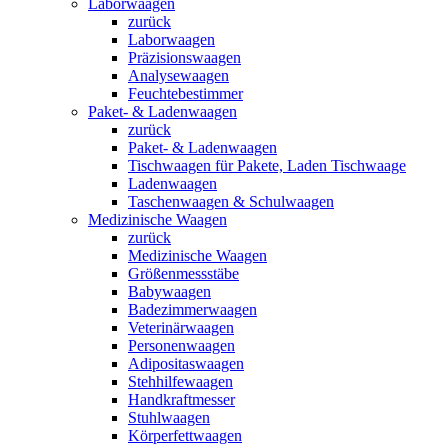
Laborwaagen
zurück
Laborwaagen
Präzisionswaagen
Analysewaagen
Feuchtebestimmer
Paket- & Ladenwaagen
zurück
Paket- & Ladenwaagen
Tischwaagen für Pakete, Laden Tischwaage
Ladenwaagen
Taschenwaagen & Schulwaagen
Medizinische Waagen
zurück
Medizinische Waagen
Größenmessstäbe
Babywaagen
Badezimmerwaagen
Veterinärwaagen
Personenwaagen
Adipositaswaagen
Stehhilfewaagen
Handkraftmesser
Stuhlwaagen
Körperfettwaagen