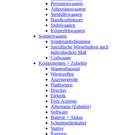
Personenwaagen
Adipositaswaagen
Stehhilfewaagen
Handkraftmesser
Stuhlwaagen
Körperfettwaagen
Sonderwaagen
Sonderanfertigungen
Spezifische Wiegebalken nach
individuellem Maß
Coilwaage
Komponenten + Zubehör
Waagenbausatz
Wiegezellen
Anzeigegeräte
Plattformen
Drucker
Elektrik
Fern-Anzeige
Allgemein (Zubehör)
Software
Batterie + Akkus
Schnittstellenkabel
Stative
Rampen