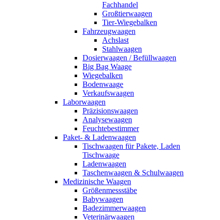
Fachhandel
Großtierwaagen
Tier-Wiegebalken
Fahrzeugwaagen
Achslast
Stahlwaagen
Dosierwaagen / Befüllwaagen
Big Bag Waage
Wiegebalken
Bodenwaage
Verkaufswaagen
Laborwaagen
Präzisionswaagen
Analysewaagen
Feuchtebestimmer
Paket- & Ladenwaagen
Tischwaagen für Pakete, Laden
Tischwaage
Ladenwaagen
Taschenwaagen & Schulwaagen
Medizinische Waagen
Größenmessstäbe
Babywaagen
Badezimmerwaagen
Veterinärwaagen