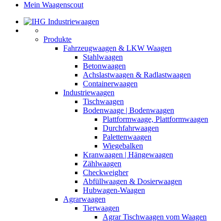
Mein Waagenscout
Produkte
Fahrzeugwaagen & LKW Waagen
Stahlwaagen
Betonwaagen
Achslastwaagen & Radlastwaagen
Containerwaagen
Industriewaagen
Tischwaagen
Bodenwaage | Bodenwaagen
Plattformwaage, Plattformwaagen
Durchfahrwaagen
Palettenwaagen
Wiegebalken
Kranwaagen | Hängewaagen
Zählwaagen
Checkweigher
Abfüllwaagen & Dosierwaagen
Hubwagen-Waagen
Agrarwaagen
Tierwaagen
Agrar Tischwaagen vom Waagen