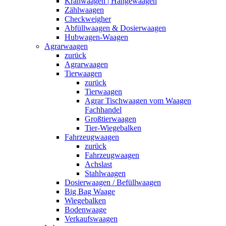
Kranwaagen | Hängewaagen
Zählwaagen
Checkweigher
Abfüllwaagen & Dosierwaagen
Hubwagen-Waagen
Agrarwaagen
zurück
Agrarwaagen
Tierwaagen
zurück
Tierwaagen
Agrar Tischwaagen vom Waagen
Fachhandel
Großtierwaagen
Tier-Wiegebalken
Fahrzeugwaagen
zurück
Fahrzeugwaagen
Achslast
Stahlwaagen
Dosierwaagen / Befüllwaagen
Big Bag Waage
Wiegebalken
Bodenwaage
Verkaufswaagen