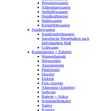
Personenwaagen
Adipositaswaagen
Stehhilfewaagen
Handkraftmesser
Stuhlwaagen
Körperfettwaagen
Sonderwaagen
Sonderanfertigungen
Spezifische Wiegebalken nach
individuellem Maß
Coilwaage
Komponenten + Zubehör
Waagenbausatz
Wiegezellen
Anzeigegeräte
Plattformen
Drucker
Elektrik
Fern-Anzeige
Allgemein (Zubehör)
Software
Batterie + Akkus
Schnittstellenkabel
Stative
Rampen