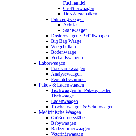
Fachhandel
Großtierwaagen
Tier-Wiegebalken
Fahrzeugwaagen
Achslast
Stahlwaagen
Dosierwaagen / Befüllwaagen
Big Bag Waage
Wiegebalken
Bodenwaage
Verkaufswaagen
Laborwaagen
Präzisionswaagen
Analysewaagen
Feuchtebestimmer
Paket- & Ladenwaagen
Tischwaagen für Pakete, Laden
Tischwaage
Ladenwaagen
Taschenwaagen & Schulwaagen
Medizinische Waagen
Größenmessstäbe
Babywaagen
Badezimmerwaagen
Veterinärwaagen