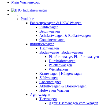
Mein Waagenscout
Produkte
Fahrzeugwaagen & LKW Waagen
Stahlwaagen
Betonwaagen
Achslastwaagen & Radlastwaagen
Containerwaagen
Industriewaagen
Tischwaagen
Bodenwaage | Bodenwaagen
Plattformwaage, Plattformwaagen
Durchfahrwaagen
Palettenwaagen
Wiegebalken
Kranwaagen | Hängewaagen
Zählwaagen
Checkweigher
Abfüllwaagen & Dosierwaagen
Hubwagen-Waagen
Agrarwaagen
Tierwaagen
Agrar Tischwaagen vom Waagen