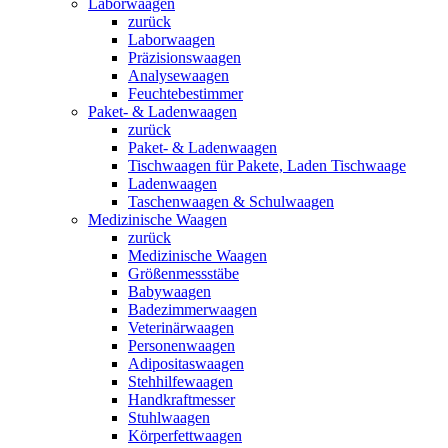
Laborwaagen
zurück
Laborwaagen
Präzisionswaagen
Analysewaagen
Feuchtebestimmer
Paket- & Ladenwaagen
zurück
Paket- & Ladenwaagen
Tischwaagen für Pakete, Laden Tischwaage
Ladenwaagen
Taschenwaagen & Schulwaagen
Medizinische Waagen
zurück
Medizinische Waagen
Größenmessstäbe
Babywaagen
Badezimmerwaagen
Veterinärwaagen
Personenwaagen
Adipositaswaagen
Stehhilfewaagen
Handkraftmesser
Stuhlwaagen
Körperfettwaagen