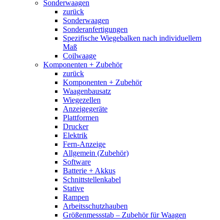
Sonderwaagen
zurück
Sonderwaagen
Sonderanfertigungen
Spezifische Wiegebalken nach individuellem
Maß
Coilwaage
Komponenten + Zubehör
zurück
Komponenten + Zubehör
Waagenbausatz
Wiegezellen
Anzeigegeräte
Plattformen
Drucker
Elektrik
Fern-Anzeige
Allgemein (Zubehör)
Software
Batterie + Akkus
Schnittstellenkabel
Stative
Rampen
Arbeitsschutzhauben
Größenmessstab – Zubehör für Waagen