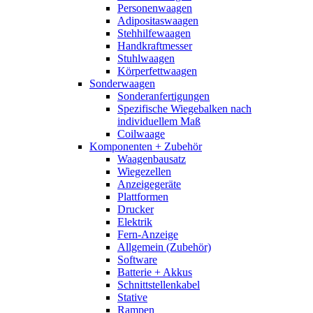
Personenwaagen
Adipositaswaagen
Stehhilfewaagen
Handkraftmesser
Stuhlwaagen
Körperfettwaagen
Sonderwaagen
Sonderanfertigungen
Spezifische Wiegebalken nach
individuellem Maß
Coilwaage
Komponenten + Zubehör
Waagenbausatz
Wiegezellen
Anzeigegeräte
Plattformen
Drucker
Elektrik
Fern-Anzeige
Allgemein (Zubehör)
Software
Batterie + Akkus
Schnittstellenkabel
Stative
Rampen