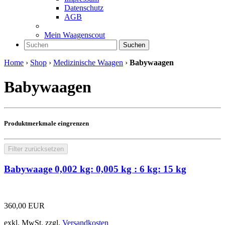
Datenschutz
AGB
Mein Waagenscout
Suchen
Home
›
Shop
›
Medizinische Waagen
›
Babywaagen
Babywaagen
Produktmerkmale eingrenzen
Filter zurücksetzen
Babywaage 0,002 kg: 0,005 kg : 6 kg: 15 kg
360,00
EUR
exkl. MwSt.
zzgl.
Versandkosten