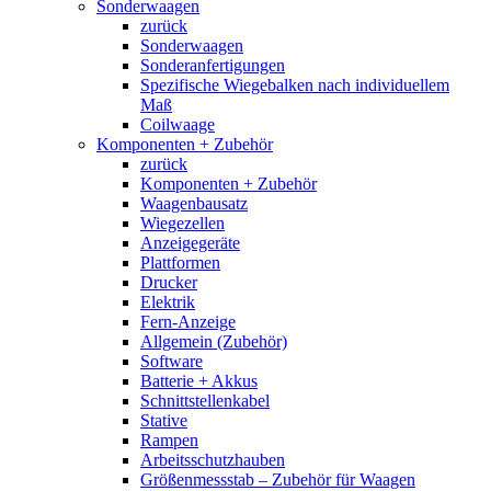
Sonderwaagen
zurück
Sonderwaagen
Sonderanfertigungen
Spezifische Wiegebalken nach individuellem
Maß
Coilwaage
Komponenten + Zubehör
zurück
Komponenten + Zubehör
Waagenbausatz
Wiegezellen
Anzeigegeräte
Plattformen
Drucker
Elektrik
Fern-Anzeige
Allgemein (Zubehör)
Software
Batterie + Akkus
Schnittstellenkabel
Stative
Rampen
Arbeitsschutzhauben
Größenmessstab – Zubehör für Waagen