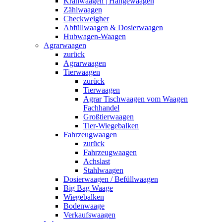
Kranwaagen | Hängewaagen
Zählwaagen
Checkweigher
Abfüllwaagen & Dosierwaagen
Hubwagen-Waagen
Agrarwaagen
zurück
Agrarwaagen
Tierwaagen
zurück
Tierwaagen
Agrar Tischwaagen vom Waagen
Fachhandel
Großtierwaagen
Tier-Wiegebalken
Fahrzeugwaagen
zurück
Fahrzeugwaagen
Achslast
Stahlwaagen
Dosierwaagen / Befüllwaagen
Big Bag Waage
Wiegebalken
Bodenwaage
Verkaufswaagen