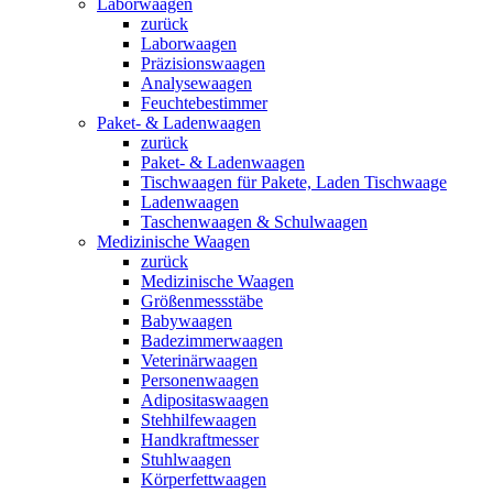
Laborwaagen
zurück
Laborwaagen
Präzisionswaagen
Analysewaagen
Feuchtebestimmer
Paket- & Ladenwaagen
zurück
Paket- & Ladenwaagen
Tischwaagen für Pakete, Laden Tischwaage
Ladenwaagen
Taschenwaagen & Schulwaagen
Medizinische Waagen
zurück
Medizinische Waagen
Größenmessstäbe
Babywaagen
Badezimmerwaagen
Veterinärwaagen
Personenwaagen
Adipositaswaagen
Stehhilfewaagen
Handkraftmesser
Stuhlwaagen
Körperfettwaagen