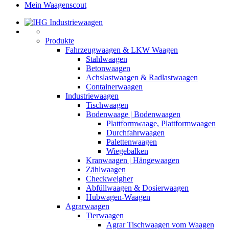
Mein Waagenscout
Produkte
Fahrzeugwaagen & LKW Waagen
Stahlwaagen
Betonwaagen
Achslastwaagen & Radlastwaagen
Containerwaagen
Industriewaagen
Tischwaagen
Bodenwaage | Bodenwaagen
Plattformwaage, Plattformwaagen
Durchfahrwaagen
Palettenwaagen
Wiegebalken
Kranwaagen | Hängewaagen
Zählwaagen
Checkweigher
Abfüllwaagen & Dosierwaagen
Hubwagen-Waagen
Agrarwaagen
Tierwaagen
Agrar Tischwaagen vom Waagen