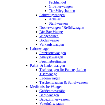
Fachhandel
Großtierwaagen
Tier-Wiegebalken
Fahrzeugwaagen
Achslast
Stahlwaagen
Dosierwaagen / Befüllwaagen
Big Bag Waage
Wiegebalken
Bodenwaage
Verkaufswaagen
Laborwaagen
Präzisionswaagen
Analysewaagen
Feuchtebestimmer
Paket- & Ladenwaagen
Tischwaagen für Pakete, Laden
Tischwaage
Ladenwaagen
Taschenwaagen & Schulwaagen
Medizinische Waagen
Größenmessstäbe
Babywaagen
Badezimmerwaagen
Veterinärwaagen