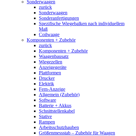
Sonderwaagen
zurück
Sonderwaagen
Sonderanfertigungen
Spezifische Wiegebalken nach individuellem
Maß
Coilwaage
Komponenten + Zubehör
zurück
Komponenten + Zubehör
Waagenbausatz
Wiegezellen
Anzeigegeräte
Plattformen
Drucker
Elektrik
Fern-Anzeige
Allgemein (Zubehör)
Software
Batterie + Akkus
Schnittstellenkabel
Stative
Rampen
Arbeitsschutzhauben
Größenmessstab – Zubehör für Waagen