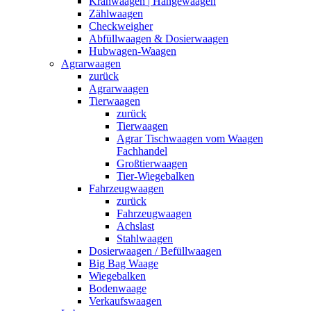
Kranwaagen | Hängewaagen
Zählwaagen
Checkweigher
Abfüllwaagen & Dosierwaagen
Hubwagen-Waagen
Agrarwaagen
zurück
Agrarwaagen
Tierwaagen
zurück
Tierwaagen
Agrar Tischwaagen vom Waagen
Fachhandel
Großtierwaagen
Tier-Wiegebalken
Fahrzeugwaagen
zurück
Fahrzeugwaagen
Achslast
Stahlwaagen
Dosierwaagen / Befüllwaagen
Big Bag Waage
Wiegebalken
Bodenwaage
Verkaufswaagen