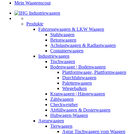
Mein Waagenscout
Produkte
Fahrzeugwaagen & LKW Waagen
Stahlwaagen
Betonwaagen
Achslastwaagen & Radlastwaagen
Containerwaagen
Industriewaagen
Tischwaagen
Bodenwaage | Bodenwaagen
Plattformwaage, Plattformwaagen
Durchfahrwaagen
Palettenwaagen
Wiegebalken
Kranwaagen | Hängewaagen
Zählwaagen
Checkweigher
Abfüllwaagen & Dosierwaagen
Hubwagen-Waagen
Agrarwaagen
Tierwaagen
Agrar Tischwaagen vom Waagen