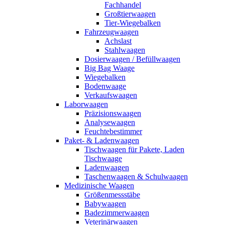
Fachhandel
Großtierwaagen
Tier-Wiegebalken
Fahrzeugwaagen
Achslast
Stahlwaagen
Dosierwaagen / Befüllwaagen
Big Bag Waage
Wiegebalken
Bodenwaage
Verkaufswaagen
Laborwaagen
Präzisionswaagen
Analysewaagen
Feuchtebestimmer
Paket- & Ladenwaagen
Tischwaagen für Pakete, Laden
Tischwaage
Ladenwaagen
Taschenwaagen & Schulwaagen
Medizinische Waagen
Größenmessstäbe
Babywaagen
Badezimmerwaagen
Veterinärwaagen