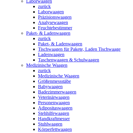
Laborwaagen
zurück
Laborwaagen
Präzisionswaagen
Analysewaagen
Feuchtebestimmer
Paket- & Ladenwaagen
zurück
Paket- & Ladenwaagen
Tischwaagen für Pakete, Laden Tischwaage
Ladenwaagen
Taschenwaagen & Schulwaagen
Medizinische Waagen
zurück
Medizinische Waagen
Größenmessstäbe
Babywaagen
Badezimmerwaagen
Veterinärwaagen
Personenwaagen
Adipositaswaagen
Stehhilfewaagen
Handkraftmesser
Stuhlwaagen
Körperfettwaagen