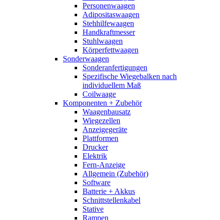
Personenwaagen
Adipositaswaagen
Stehhilfewaagen
Handkraftmesser
Stuhlwaagen
Körperfettwaagen
Sonderwaagen
Sonderanfertigungen
Spezifische Wiegebalken nach
individuellem Maß
Coilwaage
Komponenten + Zubehör
Waagenbausatz
Wiegezellen
Anzeigegeräte
Plattformen
Drucker
Elektrik
Fern-Anzeige
Allgemein (Zubehör)
Software
Batterie + Akkus
Schnittstellenkabel
Stative
Rampen