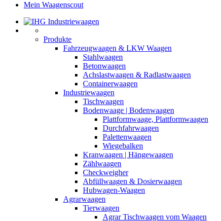
Mein Waagenscout
Produkte
Fahrzeugwaagen & LKW Waagen
Stahlwaagen
Betonwaagen
Achslastwaagen & Radlastwaagen
Containerwaagen
Industriewaagen
Tischwaagen
Bodenwaage | Bodenwaagen
Plattformwaage, Plattformwaagen
Durchfahrwaagen
Palettenwaagen
Wiegebalken
Kranwaagen | Hängewaagen
Zählwaagen
Checkweigher
Abfüllwaagen & Dosierwaagen
Hubwagen-Waagen
Agrarwaagen
Tierwaagen
Agrar Tischwaagen vom Waagen