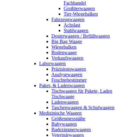
Fachhandel
Großtierwaagen
Tier-Wiegebalken
Fahrzeugwaagen
Achslast
Stahlwaagen
Dosierwaagen / Befüllwaagen
Big Bag Waage
Wiegebalken
Bodenwaage
Verkaufswaagen
Laborwaagen
Präzisionswaagen
Analysewaagen
Feuchtebestimmer
Paket- & Ladenwaagen
Tischwaagen für Pakete, Laden
Tischwaage
Ladenwaagen
Taschenwaagen & Schulwaagen
Medizinische Waagen
Größenmessstäbe
Babywaagen
Badezimmerwaagen
Veterinärwaagen