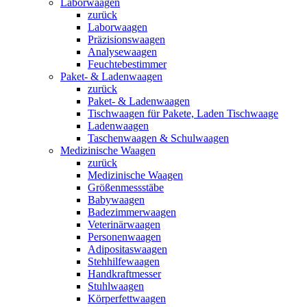
Laborwaagen
zurück
Laborwaagen
Präzisionswaagen
Analysewaagen
Feuchtebestimmer
Paket- & Ladenwaagen
zurück
Paket- & Ladenwaagen
Tischwaagen für Pakete, Laden Tischwaage
Ladenwaagen
Taschenwaagen & Schulwaagen
Medizinische Waagen
zurück
Medizinische Waagen
Größenmessstäbe
Babywaagen
Badezimmerwaagen
Veterinärwaagen
Personenwaagen
Adipositaswaagen
Stehhilfewaagen
Handkraftmesser
Stuhlwaagen
Körperfettwaagen