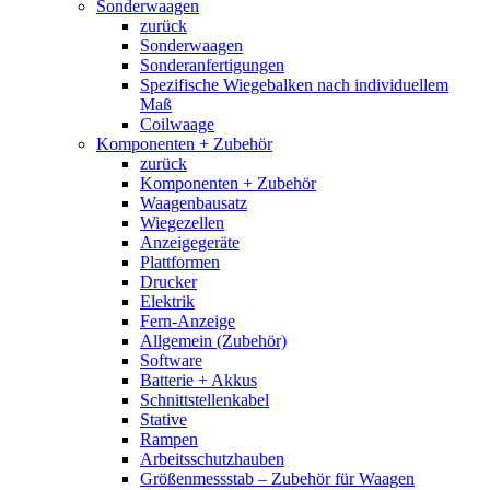
Sonderwaagen
zurück
Sonderwaagen
Sonderanfertigungen
Spezifische Wiegebalken nach individuellem
Maß
Coilwaage
Komponenten + Zubehör
zurück
Komponenten + Zubehör
Waagenbausatz
Wiegezellen
Anzeigegeräte
Plattformen
Drucker
Elektrik
Fern-Anzeige
Allgemein (Zubehör)
Software
Batterie + Akkus
Schnittstellenkabel
Stative
Rampen
Arbeitsschutzhauben
Größenmessstab – Zubehör für Waagen