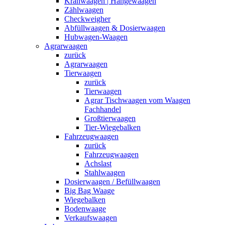
Kranwaagen | Hängewaagen
Zählwaagen
Checkweigher
Abfüllwaagen & Dosierwaagen
Hubwagen-Waagen
Agrarwaagen
zurück
Agrarwaagen
Tierwaagen
zurück
Tierwaagen
Agrar Tischwaagen vom Waagen
Fachhandel
Großtierwaagen
Tier-Wiegebalken
Fahrzeugwaagen
zurück
Fahrzeugwaagen
Achslast
Stahlwaagen
Dosierwaagen / Befüllwaagen
Big Bag Waage
Wiegebalken
Bodenwaage
Verkaufswaagen