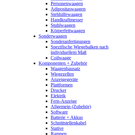
Personenwaagen
Adipositaswaagen
Stehhilfewaagen
Handkraftmesser
Stuhlwaagen
Körperfettwaagen
Sonderwaagen
Sonderanfertigungen
Spezifische Wiegebalken nach
individuellem Maß
Coilwaage
Komponenten + Zubehör
Waagenbausatz
Wiegezellen
Anzeigegeräte
Plattformen
Drucker
Elektrik
Fern-Anzeige
Allgemein (Zubehör)
Software
Batterie + Akkus
Schnittstellenkabel
Stative
Rampen