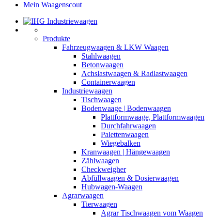
Mein Waagenscout
Produkte
Fahrzeugwaagen & LKW Waagen
Stahlwaagen
Betonwaagen
Achslastwaagen & Radlastwaagen
Containerwaagen
Industriewaagen
Tischwaagen
Bodenwaage | Bodenwaagen
Plattformwaage, Plattformwaagen
Durchfahrwaagen
Palettenwaagen
Wiegebalken
Kranwaagen | Hängewaagen
Zählwaagen
Checkweigher
Abfüllwaagen & Dosierwaagen
Hubwagen-Waagen
Agrarwaagen
Tierwaagen
Agrar Tischwaagen vom Waagen