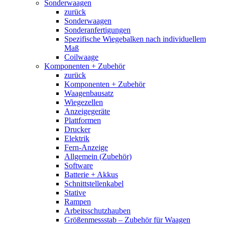
Sonderwaagen
zurück
Sonderwaagen
Sonderanfertigungen
Spezifische Wiegebalken nach individuellem
Maß
Coilwaage
Komponenten + Zubehör
zurück
Komponenten + Zubehör
Waagenbausatz
Wiegezellen
Anzeigegeräte
Plattformen
Drucker
Elektrik
Fern-Anzeige
Allgemein (Zubehör)
Software
Batterie + Akkus
Schnittstellenkabel
Stative
Rampen
Arbeitsschutzhauben
Größenmessstab – Zubehör für Waagen