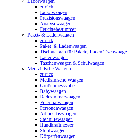
Laborwaagen
zurück
Laborwaagen
Präzisionswaagen
Analysewaagen
Feuchtebestimmer
Paket- & Ladenwaagen
zurück
Paket- & Ladenwaagen
Tischwaagen für Pakete, Laden Tischwaage
Ladenwaagen
Taschenwaagen & Schulwaagen
Medizinische Waagen
zurück
Medizinische Waagen
Größenmessstäbe
Babywaagen
Badezimmerwaagen
Veterinärwaagen
Personenwaagen
Adipositaswaagen
Stehhilfewaagen
Handkraftmesser
Stuhlwaagen
Körperfettwaagen