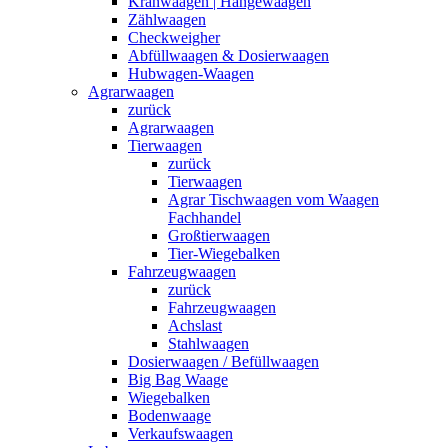
Kranwaagen | Hängewaagen
Zählwaagen
Checkweigher
Abfüllwaagen & Dosierwaagen
Hubwagen-Waagen
Agrarwaagen
zurück
Agrarwaagen
Tierwaagen
zurück
Tierwaagen
Agrar Tischwaagen vom Waagen
Fachhandel
Großtierwaagen
Tier-Wiegebalken
Fahrzeugwaagen
zurück
Fahrzeugwaagen
Achslast
Stahlwaagen
Dosierwaagen / Befüllwaagen
Big Bag Waage
Wiegebalken
Bodenwaage
Verkaufswaagen