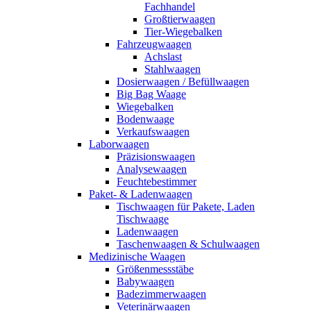
Fachhandel
Großtierwaagen
Tier-Wiegebalken
Fahrzeugwaagen
Achslast
Stahlwaagen
Dosierwaagen / Befüllwaagen
Big Bag Waage
Wiegebalken
Bodenwaage
Verkaufswaagen
Laborwaagen
Präzisionswaagen
Analysewaagen
Feuchtebestimmer
Paket- & Ladenwaagen
Tischwaagen für Pakete, Laden
Tischwaage
Ladenwaagen
Taschenwaagen & Schulwaagen
Medizinische Waagen
Größenmessstäbe
Babywaagen
Badezimmerwaagen
Veterinärwaagen