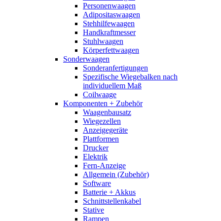
Personenwaagen
Adipositaswaagen
Stehhilfewaagen
Handkraftmesser
Stuhlwaagen
Körperfettwaagen
Sonderwaagen
Sonderanfertigungen
Spezifische Wiegebalken nach
individuellem Maß
Coilwaage
Komponenten + Zubehör
Waagenbausatz
Wiegezellen
Anzeigegeräte
Plattformen
Drucker
Elektrik
Fern-Anzeige
Allgemein (Zubehör)
Software
Batterie + Akkus
Schnittstellenkabel
Stative
Rampen