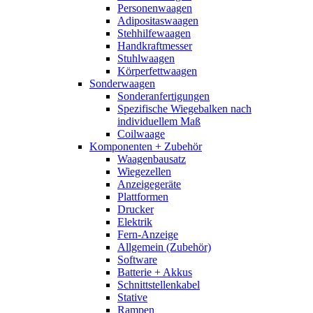
Personenwaagen
Adipositaswaagen
Stehhilfewaagen
Handkraftmesser
Stuhlwaagen
Körperfettwaagen
Sonderwaagen
Sonderanfertigungen
Spezifische Wiegebalken nach
individuellem Maß
Coilwaage
Komponenten + Zubehör
Waagenbausatz
Wiegezellen
Anzeigegeräte
Plattformen
Drucker
Elektrik
Fern-Anzeige
Allgemein (Zubehör)
Software
Batterie + Akkus
Schnittstellenkabel
Stative
Rampen