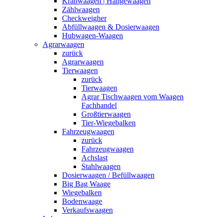
Kranwaagen | Hängewaagen
Zählwaagen
Checkweigher
Abfüllwaagen & Dosierwaagen
Hubwagen-Waagen
Agrarwaagen
zurück
Agrarwaagen
Tierwaagen
zurück
Tierwaagen
Agrar Tischwaagen vom Waagen
Fachhandel
Großtierwaagen
Tier-Wiegebalken
Fahrzeugwaagen
zurück
Fahrzeugwaagen
Achslast
Stahlwaagen
Dosierwaagen / Befüllwaagen
Big Bag Waage
Wiegebalken
Bodenwaage
Verkaufswaagen