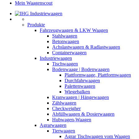
Mein Waagenscout
Produkte
Fahrzeugwaagen & LKW Waagen
Stahlwaagen
Betonwaagen
Achslastwaagen & Radlastwaagen
Containerwaagen
Industriewaagen
Tischwaagen
Bodenwaage | Bodenwaagen
Plattformwaage, Plattformwaagen
Durchfahrwaagen
Palettenwaagen
Wiegebalken
Kranwaagen | Hängewaagen
Zählwaagen
Checkweigher
Abfüllwaagen & Dosierwaagen
Hubwagen-Waagen
Agrarwaagen
Tierwaagen
Agrar Tischwaagen vom Waagen