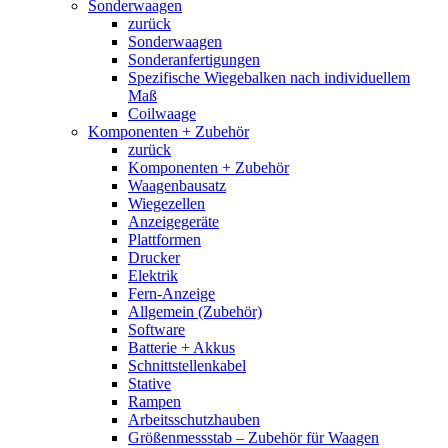
Sonderwaagen
zurück
Sonderwaagen
Sonderanfertigungen
Spezifische Wiegebalken nach individuellem
Maß
Coilwaage
Komponenten + Zubehör
zurück
Komponenten + Zubehör
Waagenbausatz
Wiegezellen
Anzeigegeräte
Plattformen
Drucker
Elektrik
Fern-Anzeige
Allgemein (Zubehör)
Software
Batterie + Akkus
Schnittstellenkabel
Stative
Rampen
Arbeitsschutzhauben
Größenmessstab – Zubehör für Waagen