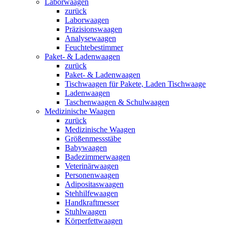
Laborwaagen
zurück
Laborwaagen
Präzisionswaagen
Analysewaagen
Feuchtebestimmer
Paket- & Ladenwaagen
zurück
Paket- & Ladenwaagen
Tischwaagen für Pakete, Laden Tischwaage
Ladenwaagen
Taschenwaagen & Schulwaagen
Medizinische Waagen
zurück
Medizinische Waagen
Größenmessstäbe
Babywaagen
Badezimmerwaagen
Veterinärwaagen
Personenwaagen
Adipositaswaagen
Stehhilfewaagen
Handkraftmesser
Stuhlwaagen
Körperfettwaagen