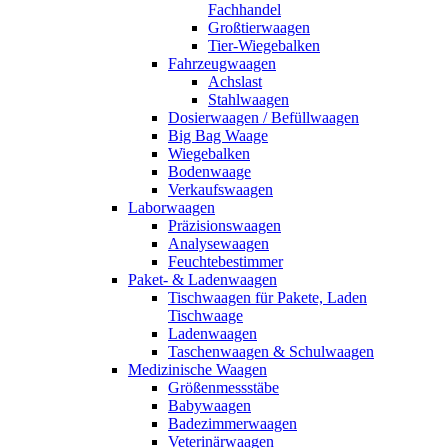
Fachhandel
Großtierwaagen
Tier-Wiegebalken
Fahrzeugwaagen
Achslast
Stahlwaagen
Dosierwaagen / Befüllwaagen
Big Bag Waage
Wiegebalken
Bodenwaage
Verkaufswaagen
Laborwaagen
Präzisionswaagen
Analysewaagen
Feuchtebestimmer
Paket- & Ladenwaagen
Tischwaagen für Pakete, Laden
Tischwaage
Ladenwaagen
Taschenwaagen & Schulwaagen
Medizinische Waagen
Größenmessstäbe
Babywaagen
Badezimmerwaagen
Veterinärwaagen