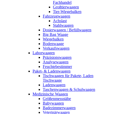
Fachhandel
Großtierwaagen
Tier-Wiegebalken
Fahrzeugwaagen
Achslast
Stahlwaagen
Dosierwaagen / Befüllwaagen
Big Bag Waage
Wiegebalken
Bodenwaage
Verkaufswaagen
Laborwaagen
Präzisionswaagen
Analysewaagen
Feuchtebestimmer
Paket- & Ladenwaagen
Tischwaagen für Pakete, Laden
Tischwaage
Ladenwaagen
Taschenwaagen & Schulwaagen
Medizinische Waagen
Größenmessstäbe
Babywaagen
Badezimmerwaagen
Veterinärwaagen