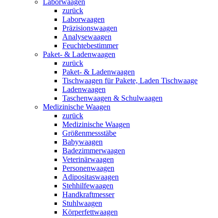
Laborwaagen
zurück
Laborwaagen
Präzisionswaagen
Analysewaagen
Feuchtebestimmer
Paket- & Ladenwaagen
zurück
Paket- & Ladenwaagen
Tischwaagen für Pakete, Laden Tischwaage
Ladenwaagen
Taschenwaagen & Schulwaagen
Medizinische Waagen
zurück
Medizinische Waagen
Größenmessstäbe
Babywaagen
Badezimmerwaagen
Veterinärwaagen
Personenwaagen
Adipositaswaagen
Stehhilfewaagen
Handkraftmesser
Stuhlwaagen
Körperfettwaagen