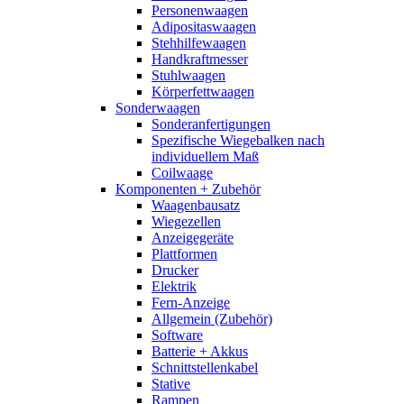
Personenwaagen
Adipositaswaagen
Stehhilfewaagen
Handkraftmesser
Stuhlwaagen
Körperfettwaagen
Sonderwaagen
Sonderanfertigungen
Spezifische Wiegebalken nach
individuellem Maß
Coilwaage
Komponenten + Zubehör
Waagenbausatz
Wiegezellen
Anzeigegeräte
Plattformen
Drucker
Elektrik
Fern-Anzeige
Allgemein (Zubehör)
Software
Batterie + Akkus
Schnittstellenkabel
Stative
Rampen