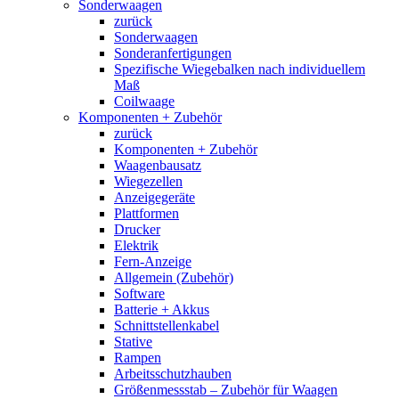
Sonderwaagen
zurück
Sonderwaagen
Sonderanfertigungen
Spezifische Wiegebalken nach individuellem
Maß
Coilwaage
Komponenten + Zubehör
zurück
Komponenten + Zubehör
Waagenbausatz
Wiegezellen
Anzeigegeräte
Plattformen
Drucker
Elektrik
Fern-Anzeige
Allgemein (Zubehör)
Software
Batterie + Akkus
Schnittstellenkabel
Stative
Rampen
Arbeitsschutzhauben
Größenmessstab – Zubehör für Waagen