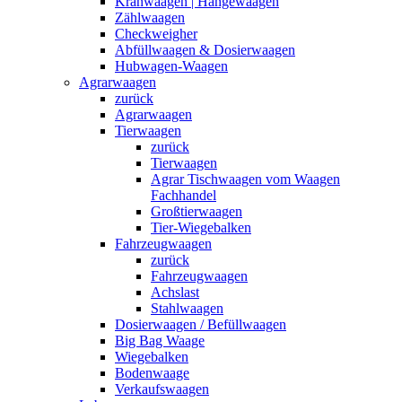
Kranwaagen | Hängewaagen
Zählwaagen
Checkweigher
Abfüllwaagen & Dosierwaagen
Hubwagen-Waagen
Agrarwaagen
zurück
Agrarwaagen
Tierwaagen
zurück
Tierwaagen
Agrar Tischwaagen vom Waagen
Fachhandel
Großtierwaagen
Tier-Wiegebalken
Fahrzeugwaagen
zurück
Fahrzeugwaagen
Achslast
Stahlwaagen
Dosierwaagen / Befüllwaagen
Big Bag Waage
Wiegebalken
Bodenwaage
Verkaufswaagen