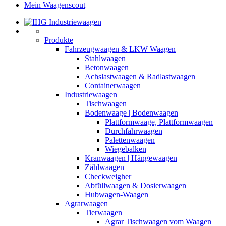
Mein Waagenscout
Produkte
Fahrzeugwaagen & LKW Waagen
Stahlwaagen
Betonwaagen
Achslastwaagen & Radlastwaagen
Containerwaagen
Industriewaagen
Tischwaagen
Bodenwaage | Bodenwaagen
Plattformwaage, Plattformwaagen
Durchfahrwaagen
Palettenwaagen
Wiegebalken
Kranwaagen | Hängewaagen
Zählwaagen
Checkweigher
Abfüllwaagen & Dosierwaagen
Hubwagen-Waagen
Agrarwaagen
Tierwaagen
Agrar Tischwaagen vom Waagen