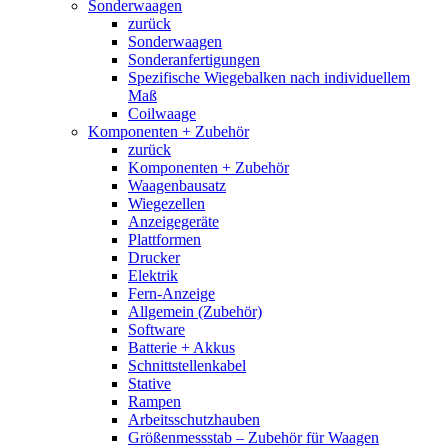
Sonderwaagen
zurück
Sonderwaagen
Sonderanfertigungen
Spezifische Wiegebalken nach individuellem
Maß
Coilwaage
Komponenten + Zubehör
zurück
Komponenten + Zubehör
Waagenbausatz
Wiegezellen
Anzeigegeräte
Plattformen
Drucker
Elektrik
Fern-Anzeige
Allgemein (Zubehör)
Software
Batterie + Akkus
Schnittstellenkabel
Stative
Rampen
Arbeitsschutzhauben
Größenmessstab – Zubehör für Waagen