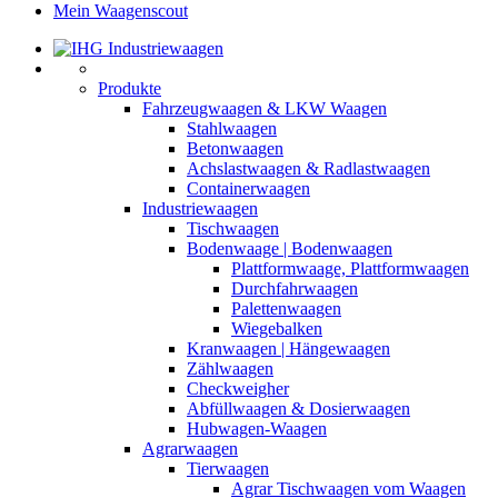
Mein Waagenscout
Produkte
Fahrzeugwaagen & LKW Waagen
Stahlwaagen
Betonwaagen
Achslastwaagen & Radlastwaagen
Containerwaagen
Industriewaagen
Tischwaagen
Bodenwaage | Bodenwaagen
Plattformwaage, Plattformwaagen
Durchfahrwaagen
Palettenwaagen
Wiegebalken
Kranwaagen | Hängewaagen
Zählwaagen
Checkweigher
Abfüllwaagen & Dosierwaagen
Hubwagen-Waagen
Agrarwaagen
Tierwaagen
Agrar Tischwaagen vom Waagen