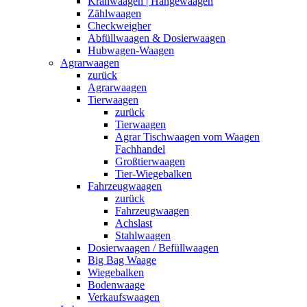
Kranwaagen | Hängewaagen
Zählwaagen
Checkweigher
Abfüllwaagen & Dosierwaagen
Hubwagen-Waagen
Agrarwaagen
zurück
Agrarwaagen
Tierwaagen
zurück
Tierwaagen
Agrar Tischwaagen vom Waagen
Fachhandel
Großtierwaagen
Tier-Wiegebalken
Fahrzeugwaagen
zurück
Fahrzeugwaagen
Achslast
Stahlwaagen
Dosierwaagen / Befüllwaagen
Big Bag Waage
Wiegebalken
Bodenwaage
Verkaufswaagen