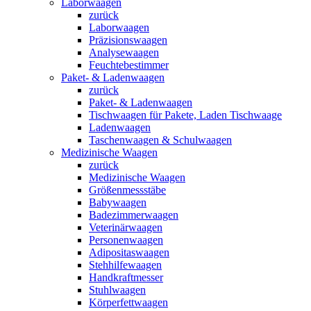
Laborwaagen
zurück
Laborwaagen
Präzisionswaagen
Analysewaagen
Feuchtebestimmer
Paket- & Ladenwaagen
zurück
Paket- & Ladenwaagen
Tischwaagen für Pakete, Laden Tischwaage
Ladenwaagen
Taschenwaagen & Schulwaagen
Medizinische Waagen
zurück
Medizinische Waagen
Größenmessstäbe
Babywaagen
Badezimmerwaagen
Veterinärwaagen
Personenwaagen
Adipositaswaagen
Stehhilfewaagen
Handkraftmesser
Stuhlwaagen
Körperfettwaagen