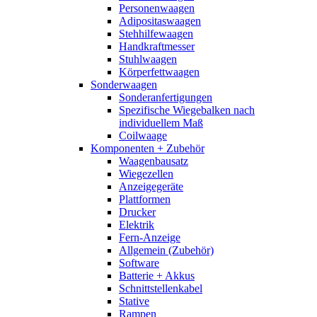
Personenwaagen
Adipositaswaagen
Stehhilfewaagen
Handkraftmesser
Stuhlwaagen
Körperfettwaagen
Sonderwaagen
Sonderanfertigungen
Spezifische Wiegebalken nach
individuellem Maß
Coilwaage
Komponenten + Zubehör
Waagenbausatz
Wiegezellen
Anzeigegeräte
Plattformen
Drucker
Elektrik
Fern-Anzeige
Allgemein (Zubehör)
Software
Batterie + Akkus
Schnittstellenkabel
Stative
Rampen