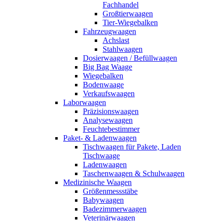
Fachhandel
Großtierwaagen
Tier-Wiegebalken
Fahrzeugwaagen
Achslast
Stahlwaagen
Dosierwaagen / Befüllwaagen
Big Bag Waage
Wiegebalken
Bodenwaage
Verkaufswaagen
Laborwaagen
Präzisionswaagen
Analysewaagen
Feuchtebestimmer
Paket- & Ladenwaagen
Tischwaagen für Pakete, Laden
Tischwaage
Ladenwaagen
Taschenwaagen & Schulwaagen
Medizinische Waagen
Größenmessstäbe
Babywaagen
Badezimmerwaagen
Veterinärwaagen