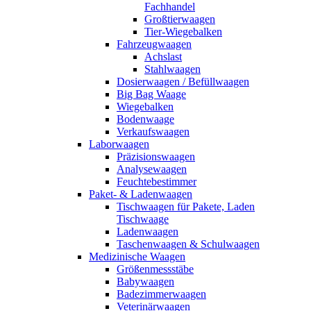
Fachhandel
Großtierwaagen
Tier-Wiegebalken
Fahrzeugwaagen
Achslast
Stahlwaagen
Dosierwaagen / Befüllwaagen
Big Bag Waage
Wiegebalken
Bodenwaage
Verkaufswaagen
Laborwaagen
Präzisionswaagen
Analysewaagen
Feuchtebestimmer
Paket- & Ladenwaagen
Tischwaagen für Pakete, Laden
Tischwaage
Ladenwaagen
Taschenwaagen & Schulwaagen
Medizinische Waagen
Größenmessstäbe
Babywaagen
Badezimmerwaagen
Veterinärwaagen