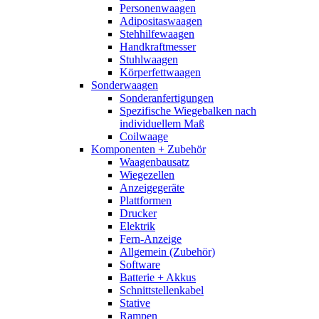
Personenwaagen
Adipositaswaagen
Stehhilfewaagen
Handkraftmesser
Stuhlwaagen
Körperfettwaagen
Sonderwaagen
Sonderanfertigungen
Spezifische Wiegebalken nach
individuellem Maß
Coilwaage
Komponenten + Zubehör
Waagenbausatz
Wiegezellen
Anzeigegeräte
Plattformen
Drucker
Elektrik
Fern-Anzeige
Allgemein (Zubehör)
Software
Batterie + Akkus
Schnittstellenkabel
Stative
Rampen