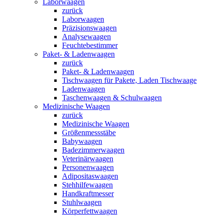
Laborwaagen
zurück
Laborwaagen
Präzisionswaagen
Analysewaagen
Feuchtebestimmer
Paket- & Ladenwaagen
zurück
Paket- & Ladenwaagen
Tischwaagen für Pakete, Laden Tischwaage
Ladenwaagen
Taschenwaagen & Schulwaagen
Medizinische Waagen
zurück
Medizinische Waagen
Größenmessstäbe
Babywaagen
Badezimmerwaagen
Veterinärwaagen
Personenwaagen
Adipositaswaagen
Stehhilfewaagen
Handkraftmesser
Stuhlwaagen
Körperfettwaagen