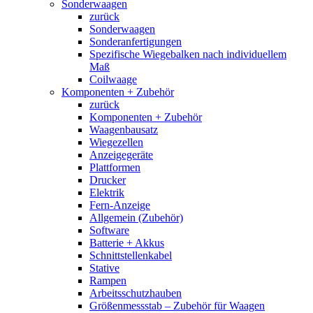
Sonderwaagen
zurück
Sonderwaagen
Sonderanfertigungen
Spezifische Wiegebalken nach individuellem
Maß
Coilwaage
Komponenten + Zubehör
zurück
Komponenten + Zubehör
Waagenbausatz
Wiegezellen
Anzeigegeräte
Plattformen
Drucker
Elektrik
Fern-Anzeige
Allgemein (Zubehör)
Software
Batterie + Akkus
Schnittstellenkabel
Stative
Rampen
Arbeitsschutzhauben
Größenmessstab – Zubehör für Waagen