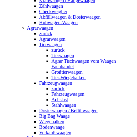
Kranwaagen | Hängewaagen
Zählwaagen
Checkweigher
Abfüllwaagen & Dosierwaagen
Hubwagen-Waagen
Agrarwaagen
zurück
Agrarwaagen
Tierwaagen
zurück
Tierwaagen
Agrar Tischwaagen vom Waagen
Fachhandel
Großtierwaagen
Tier-Wiegebalken
Fahrzeugwaagen
zurück
Fahrzeugwaagen
Achslast
Stahlwaagen
Dosierwaagen / Befüllwaagen
Big Bag Waage
Wiegebalken
Bodenwaage
Verkaufswaagen