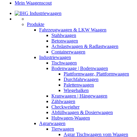
Mein Waagenscout
Produkte
Fahrzeugwaagen & LKW Waagen
Stahlwaagen
Betonwaagen
Achslastwaagen & Radlastwaagen
Containerwaagen
Industriewaagen
Tischwaagen
Bodenwaage | Bodenwaagen
Plattformwaage, Plattformwaagen
Durchfahrwaagen
Palettenwaagen
Wiegebalken
Kranwaagen | Hängewaagen
Zählwaagen
Checkweigher
Abfüllwaagen & Dosierwaagen
Hubwagen-Waagen
Agrarwaagen
Tierwaagen
Agrar Tischwaagen vom Waagen