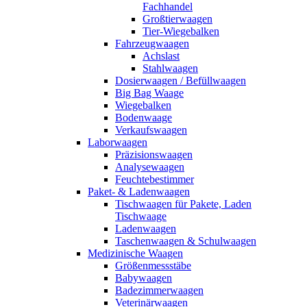
Fachhandel
Großtierwaagen
Tier-Wiegebalken
Fahrzeugwaagen
Achslast
Stahlwaagen
Dosierwaagen / Befüllwaagen
Big Bag Waage
Wiegebalken
Bodenwaage
Verkaufswaagen
Laborwaagen
Präzisionswaagen
Analysewaagen
Feuchtebestimmer
Paket- & Ladenwaagen
Tischwaagen für Pakete, Laden
Tischwaage
Ladenwaagen
Taschenwaagen & Schulwaagen
Medizinische Waagen
Größenmessstäbe
Babywaagen
Badezimmerwaagen
Veterinärwaagen