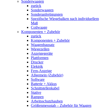
Sonderwaagen
zurück
Sonderwaagen
Sonderanfertigungen
Spezifische Wiegebalken nach individuellem
Maß
Coilwaage
Komponenten + Zubehör
zurück
Komponenten + Zubehör
Waagenbausatz
Wiegezellen
Anzeigegeräte
Plattformen
Drucker
Elektrik
Fern-Anzeige
Allgemein (Zubehör)
Software
Batterie + Akkus
Schnittstellenkabel
Stative
Rampen
Arbeitsschutzhauben
Größenmessstab – Zubehör für Waagen