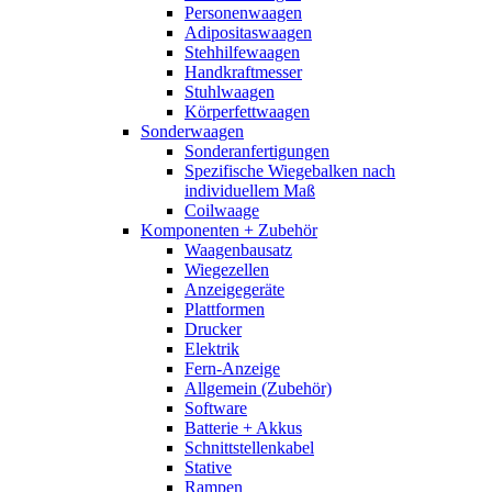
Personenwaagen
Adipositaswaagen
Stehhilfewaagen
Handkraftmesser
Stuhlwaagen
Körperfettwaagen
Sonderwaagen
Sonderanfertigungen
Spezifische Wiegebalken nach
individuellem Maß
Coilwaage
Komponenten + Zubehör
Waagenbausatz
Wiegezellen
Anzeigegeräte
Plattformen
Drucker
Elektrik
Fern-Anzeige
Allgemein (Zubehör)
Software
Batterie + Akkus
Schnittstellenkabel
Stative
Rampen