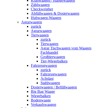
Kranwaagen | Hängewaagen
Zählwaagen
Checkweigher
Abfüllwaagen & Dosierwaagen
Hubwagen-Waagen
Agrarwaagen
zurück
Agrarwaagen
Tierwaagen
zurück
Tierwaagen
Agrar Tischwaagen vom Waagen
Fachhandel
Großtierwaagen
Tier-Wiegebalken
Fahrzeugwaagen
zurück
Fahrzeugwaagen
Achslast
Stahlwaagen
Dosierwaagen / Befüllwaagen
Big Bag Waage
Wiegebalken
Bodenwaage
Verkaufswaagen