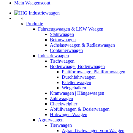
Mein Waagenscout
Produkte
Fahrzeugwaagen & LKW Waagen
Stahlwaagen
Betonwaagen
Achslastwaagen & Radlastwaagen
Containerwaagen
Industriewaagen
Tischwaagen
Bodenwaage | Bodenwaagen
Plattformwaage, Plattformwaagen
Durchfahrwaagen
Palettenwaagen
Wiegebalken
Kranwaagen | Hängewaagen
Zählwaagen
Checkweigher
Abfüllwaagen & Dosierwaagen
Hubwagen-Waagen
Agrarwaagen
Tierwaagen
Agrar Tischwaagen vom Waagen