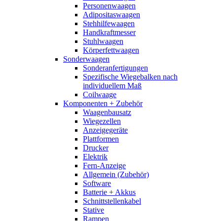
Personenwaagen
Adipositaswaagen
Stehhilfewaagen
Handkraftmesser
Stuhlwaagen
Körperfettwaagen
Sonderwaagen
Sonderanfertigungen
Spezifische Wiegebalken nach
individuellem Maß
Coilwaage
Komponenten + Zubehör
Waagenbausatz
Wiegezellen
Anzeigegeräte
Plattformen
Drucker
Elektrik
Fern-Anzeige
Allgemein (Zubehör)
Software
Batterie + Akkus
Schnittstellenkabel
Stative
Rampen