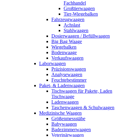
Fachhandel
Großtierwaagen
Tier-Wiegebalken
Fahrzeugwaagen
Achslast
Stahlwaagen
Dosierwaagen / Befüllwaagen
Big Bag Waage
Wiegebalken
Bodenwaage
Verkaufswaagen
Laborwaagen
Präzisionswaagen
Analysewaagen
Feuchtebestimmer
Paket- & Ladenwaagen
Tischwaagen für Pakete, Laden
Tischwaage
Ladenwaagen
Taschenwaagen & Schulwaagen
Medizinische Waagen
Größenmessstäbe
Babywaagen
Badezimmerwaagen
Veterinärwaagen