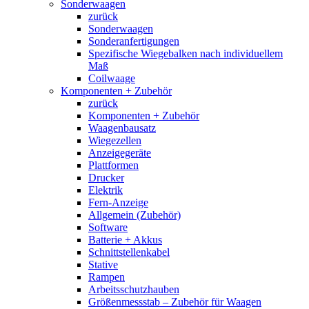
Sonderwaagen
zurück
Sonderwaagen
Sonderanfertigungen
Spezifische Wiegebalken nach individuellem
Maß
Coilwaage
Komponenten + Zubehör
zurück
Komponenten + Zubehör
Waagenbausatz
Wiegezellen
Anzeigegeräte
Plattformen
Drucker
Elektrik
Fern-Anzeige
Allgemein (Zubehör)
Software
Batterie + Akkus
Schnittstellenkabel
Stative
Rampen
Arbeitsschutzhauben
Größenmessstab – Zubehör für Waagen