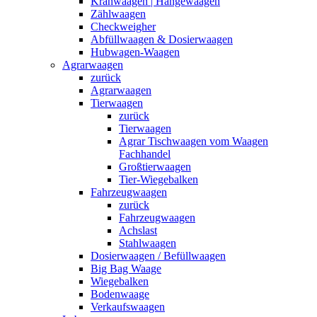
Kranwaagen | Hängewaagen
Zählwaagen
Checkweigher
Abfüllwaagen & Dosierwaagen
Hubwagen-Waagen
Agrarwaagen
zurück
Agrarwaagen
Tierwaagen
zurück
Tierwaagen
Agrar Tischwaagen vom Waagen
Fachhandel
Großtierwaagen
Tier-Wiegebalken
Fahrzeugwaagen
zurück
Fahrzeugwaagen
Achslast
Stahlwaagen
Dosierwaagen / Befüllwaagen
Big Bag Waage
Wiegebalken
Bodenwaage
Verkaufswaagen