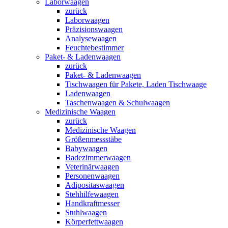
Laborwaagen
zurück
Laborwaagen
Präzisionswaagen
Analysewaagen
Feuchtebestimmer
Paket- & Ladenwaagen
zurück
Paket- & Ladenwaagen
Tischwaagen für Pakete, Laden Tischwaage
Ladenwaagen
Taschenwaagen & Schulwaagen
Medizinische Waagen
zurück
Medizinische Waagen
Größenmessstäbe
Babywaagen
Badezimmerwaagen
Veterinärwaagen
Personenwaagen
Adipositaswaagen
Stehhilfewaagen
Handkraftmesser
Stuhlwaagen
Körperfettwaagen