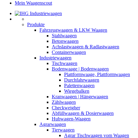
Mein Waagenscout
Produkte
Fahrzeugwaagen & LKW Waagen
Stahlwaagen
Betonwaagen
Achslastwaagen & Radlastwaagen
Containerwaagen
Industriewaagen
Tischwaagen
Bodenwaage | Bodenwaagen
Plattformwaage, Plattformwaagen
Durchfahrwaagen
Palettenwaagen
Wiegebalken
Kranwaagen | Hängewaagen
Zählwaagen
Checkweigher
Abfüllwaagen & Dosierwaagen
Hubwagen-Waagen
Agrarwaagen
Tierwaagen
Agrar Tischwaagen vom Waagen