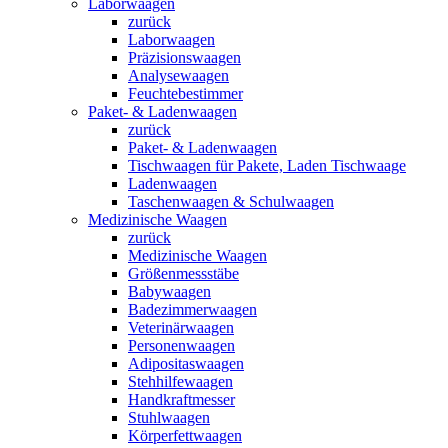
Laborwaagen
zurück
Laborwaagen
Präzisionswaagen
Analysewaagen
Feuchtebestimmer
Paket- & Ladenwaagen
zurück
Paket- & Ladenwaagen
Tischwaagen für Pakete, Laden Tischwaage
Ladenwaagen
Taschenwaagen & Schulwaagen
Medizinische Waagen
zurück
Medizinische Waagen
Größenmessstäbe
Babywaagen
Badezimmerwaagen
Veterinärwaagen
Personenwaagen
Adipositaswaagen
Stehhilfewaagen
Handkraftmesser
Stuhlwaagen
Körperfettwaagen