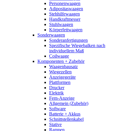
Personenwaagen
Adipositaswaagen
Stehhilfewaagen
Handkraftmesser
Stuhlwaagen
Körperfettwaagen
Sonderwaagen
Sonderanfertigungen
Spezifische Wiegebalken nach
individuellem Maß
Coilwaage
Komponenten + Zubehör
Waagenbausatz
Wiegezellen
Anzeigegeräte
Plattformen
Drucker
Elektrik
Fern-Anzeige
Allgemein (Zubehör)
Software
Batterie + Akkus
Schnittstellenkabel
Stative
Rampen