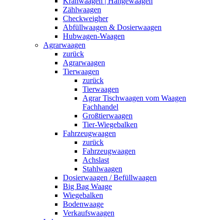
Kranwaagen | Hängewaagen
Zählwaagen
Checkweigher
Abfüllwaagen & Dosierwaagen
Hubwagen-Waagen
Agrarwaagen
zurück
Agrarwaagen
Tierwaagen
zurück
Tierwaagen
Agrar Tischwaagen vom Waagen
Fachhandel
Großtierwaagen
Tier-Wiegebalken
Fahrzeugwaagen
zurück
Fahrzeugwaagen
Achslast
Stahlwaagen
Dosierwaagen / Befüllwaagen
Big Bag Waage
Wiegebalken
Bodenwaage
Verkaufswaagen