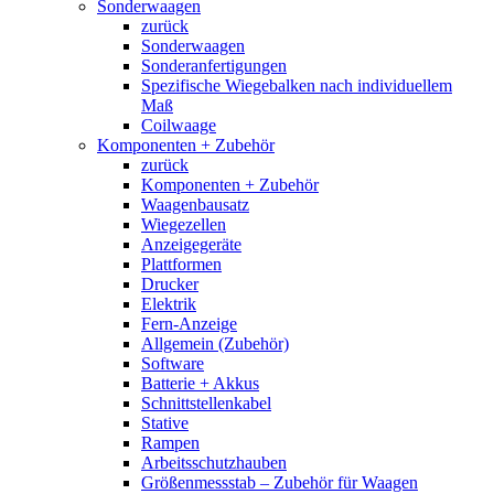
Sonderwaagen
zurück
Sonderwaagen
Sonderanfertigungen
Spezifische Wiegebalken nach individuellem
Maß
Coilwaage
Komponenten + Zubehör
zurück
Komponenten + Zubehör
Waagenbausatz
Wiegezellen
Anzeigegeräte
Plattformen
Drucker
Elektrik
Fern-Anzeige
Allgemein (Zubehör)
Software
Batterie + Akkus
Schnittstellenkabel
Stative
Rampen
Arbeitsschutzhauben
Größenmessstab – Zubehör für Waagen