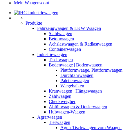
Mein Waagenscout
Produkte
Fahrzeugwaagen & LKW Waagen
Stahlwaagen
Betonwaagen
Achslastwaagen & Radlastwaagen
Containerwaagen
Industriewaagen
Tischwaagen
Bodenwaage | Bodenwaagen
Plattformwaage, Plattformwaagen
Durchfahrwaagen
Palettenwaagen
Wiegebalken
Kranwaagen | Hängewaagen
Zählwaagen
Checkweigher
Abfüllwaagen & Dosierwaagen
Hubwagen-Waagen
Agrarwaagen
Tierwaagen
Agrar Tischwaagen vom Waagen