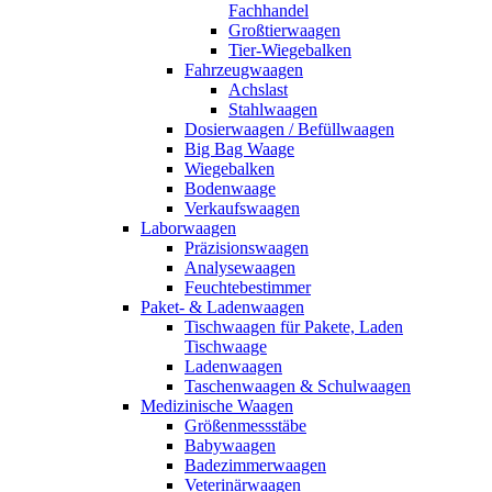
Fachhandel
Großtierwaagen
Tier-Wiegebalken
Fahrzeugwaagen
Achslast
Stahlwaagen
Dosierwaagen / Befüllwaagen
Big Bag Waage
Wiegebalken
Bodenwaage
Verkaufswaagen
Laborwaagen
Präzisionswaagen
Analysewaagen
Feuchtebestimmer
Paket- & Ladenwaagen
Tischwaagen für Pakete, Laden
Tischwaage
Ladenwaagen
Taschenwaagen & Schulwaagen
Medizinische Waagen
Größenmessstäbe
Babywaagen
Badezimmerwaagen
Veterinärwaagen