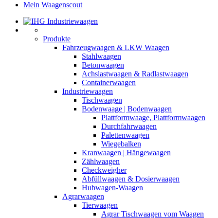
Mein Waagenscout
Produkte
Fahrzeugwaagen & LKW Waagen
Stahlwaagen
Betonwaagen
Achslastwaagen & Radlastwaagen
Containerwaagen
Industriewaagen
Tischwaagen
Bodenwaage | Bodenwaagen
Plattformwaage, Plattformwaagen
Durchfahrwaagen
Palettenwaagen
Wiegebalken
Kranwaagen | Hängewaagen
Zählwaagen
Checkweigher
Abfüllwaagen & Dosierwaagen
Hubwagen-Waagen
Agrarwaagen
Tierwaagen
Agrar Tischwaagen vom Waagen