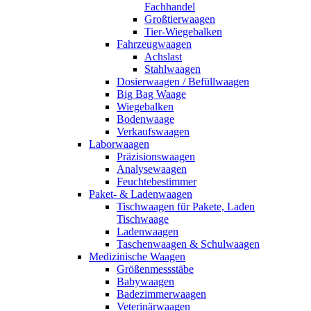
Fachhandel
Großtierwaagen
Tier-Wiegebalken
Fahrzeugwaagen
Achslast
Stahlwaagen
Dosierwaagen / Befüllwaagen
Big Bag Waage
Wiegebalken
Bodenwaage
Verkaufswaagen
Laborwaagen
Präzisionswaagen
Analysewaagen
Feuchtebestimmer
Paket- & Ladenwaagen
Tischwaagen für Pakete, Laden
Tischwaage
Ladenwaagen
Taschenwaagen & Schulwaagen
Medizinische Waagen
Größenmessstäbe
Babywaagen
Badezimmerwaagen
Veterinärwaagen