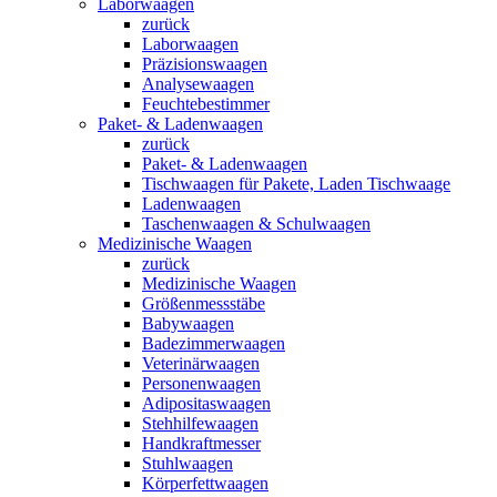
Laborwaagen
zurück
Laborwaagen
Präzisionswaagen
Analysewaagen
Feuchtebestimmer
Paket- & Ladenwaagen
zurück
Paket- & Ladenwaagen
Tischwaagen für Pakete, Laden Tischwaage
Ladenwaagen
Taschenwaagen & Schulwaagen
Medizinische Waagen
zurück
Medizinische Waagen
Größenmessstäbe
Babywaagen
Badezimmerwaagen
Veterinärwaagen
Personenwaagen
Adipositaswaagen
Stehhilfewaagen
Handkraftmesser
Stuhlwaagen
Körperfettwaagen