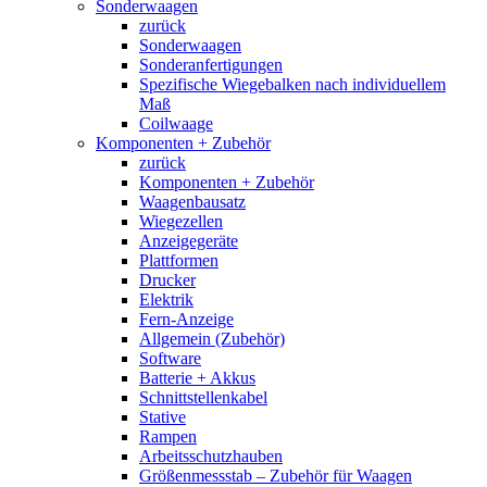
Sonderwaagen
zurück
Sonderwaagen
Sonderanfertigungen
Spezifische Wiegebalken nach individuellem
Maß
Coilwaage
Komponenten + Zubehör
zurück
Komponenten + Zubehör
Waagenbausatz
Wiegezellen
Anzeigegeräte
Plattformen
Drucker
Elektrik
Fern-Anzeige
Allgemein (Zubehör)
Software
Batterie + Akkus
Schnittstellenkabel
Stative
Rampen
Arbeitsschutzhauben
Größenmessstab – Zubehör für Waagen