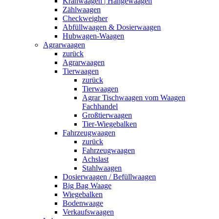
Kranwaagen | Hängewaagen
Zählwaagen
Checkweigher
Abfüllwaagen & Dosierwaagen
Hubwagen-Waagen
Agrarwaagen
zurück
Agrarwaagen
Tierwaagen
zurück
Tierwaagen
Agrar Tischwaagen vom Waagen
Fachhandel
Großtierwaagen
Tier-Wiegebalken
Fahrzeugwaagen
zurück
Fahrzeugwaagen
Achslast
Stahlwaagen
Dosierwaagen / Befüllwaagen
Big Bag Waage
Wiegebalken
Bodenwaage
Verkaufswaagen