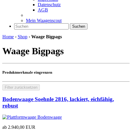
Datenschutz
AGB
Mein Waagenscout
Suchen
Home
›
Shop
›
Waage Bigpags
Waage Bigpags
Produktmerkmale eingrenzen
Filter zurücksetzen
Bodenwaage Soehnle 2816, lackiert, eichfähig,
robust
ab
2.940,00
EUR