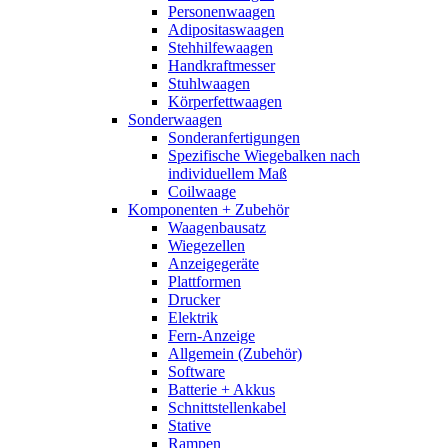
Personenwaagen
Adipositaswaagen
Stehhilfewaagen
Handkraftmesser
Stuhlwaagen
Körperfettwaagen
Sonderwaagen
Sonderanfertigungen
Spezifische Wiegebalken nach
individuellem Maß
Coilwaage
Komponenten + Zubehör
Waagenbausatz
Wiegezellen
Anzeigegeräte
Plattformen
Drucker
Elektrik
Fern-Anzeige
Allgemein (Zubehör)
Software
Batterie + Akkus
Schnittstellenkabel
Stative
Rampen