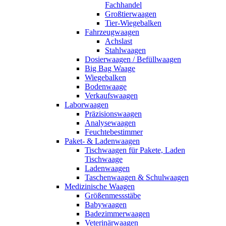
Fachhandel
Großtierwaagen
Tier-Wiegebalken
Fahrzeugwaagen
Achslast
Stahlwaagen
Dosierwaagen / Befüllwaagen
Big Bag Waage
Wiegebalken
Bodenwaage
Verkaufswaagen
Laborwaagen
Präzisionswaagen
Analysewaagen
Feuchtebestimmer
Paket- & Ladenwaagen
Tischwaagen für Pakete, Laden
Tischwaage
Ladenwaagen
Taschenwaagen & Schulwaagen
Medizinische Waagen
Größenmessstäbe
Babywaagen
Badezimmerwaagen
Veterinärwaagen