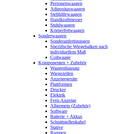
Personenwaagen
Adipositaswaagen
Stehhilfewaagen
Handkraftmesser
Stuhlwaagen
Körperfettwaagen
Sonderwaagen
Sonderanfertigungen
Spezifische Wiegebalken nach
individuellem Maß
Coilwaage
Komponenten + Zubehör
Waagenbausatz
Wiegezellen
Anzeigegeräte
Plattformen
Drucker
Elektrik
Fern-Anzeige
Allgemein (Zubehör)
Software
Batterie + Akkus
Schnittstellenkabel
Stative
Rampen