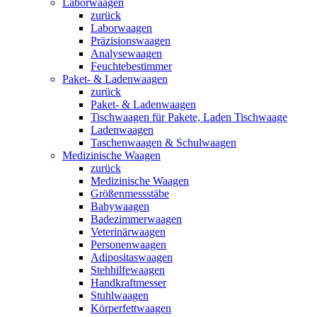
Laborwaagen
zurück
Laborwaagen
Präzisionswaagen
Analysewaagen
Feuchtebestimmer
Paket- & Ladenwaagen
zurück
Paket- & Ladenwaagen
Tischwaagen für Pakete, Laden Tischwaage
Ladenwaagen
Taschenwaagen & Schulwaagen
Medizinische Waagen
zurück
Medizinische Waagen
Größenmessstäbe
Babywaagen
Badezimmerwaagen
Veterinärwaagen
Personenwaagen
Adipositaswaagen
Stehhilfewaagen
Handkraftmesser
Stuhlwaagen
Körperfettwaagen