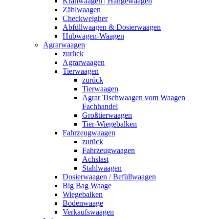
Kranwaagen | Hängewaagen
Zählwaagen
Checkweigher
Abfüllwaagen & Dosierwaagen
Hubwagen-Waagen
Agrarwaagen
zurück
Agrarwaagen
Tierwaagen
zurück
Tierwaagen
Agrar Tischwaagen vom Waagen
Fachhandel
Großtierwaagen
Tier-Wiegebalken
Fahrzeugwaagen
zurück
Fahrzeugwaagen
Achslast
Stahlwaagen
Dosierwaagen / Befüllwaagen
Big Bag Waage
Wiegebalken
Bodenwaage
Verkaufswaagen