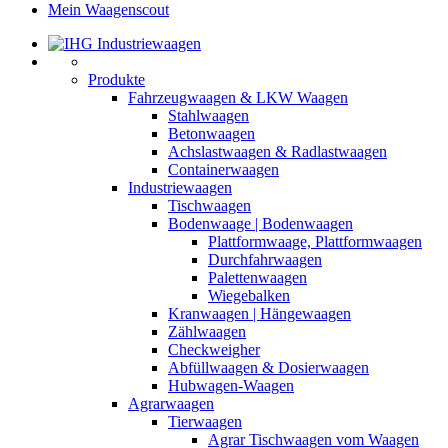
Mein Waagenscout
Produkte
Fahrzeugwaagen & LKW Waagen
Stahlwaagen
Betonwaagen
Achslastwaagen & Radlastwaagen
Containerwaagen
Industriewaagen
Tischwaagen
Bodenwaage | Bodenwaagen
Plattformwaage, Plattformwaagen
Durchfahrwaagen
Palettenwaagen
Wiegebalken
Kranwaagen | Hängewaagen
Zählwaagen
Checkweigher
Abfüllwaagen & Dosierwaagen
Hubwagen-Waagen
Agrarwaagen
Tierwaagen
Agrar Tischwaagen vom Waagen