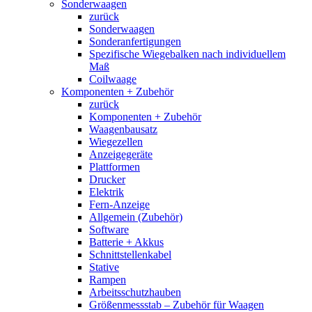
Sonderwaagen
zurück
Sonderwaagen
Sonderanfertigungen
Spezifische Wiegebalken nach individuellem
Maß
Coilwaage
Komponenten + Zubehör
zurück
Komponenten + Zubehör
Waagenbausatz
Wiegezellen
Anzeigegeräte
Plattformen
Drucker
Elektrik
Fern-Anzeige
Allgemein (Zubehör)
Software
Batterie + Akkus
Schnittstellenkabel
Stative
Rampen
Arbeitsschutzhauben
Größenmessstab – Zubehör für Waagen