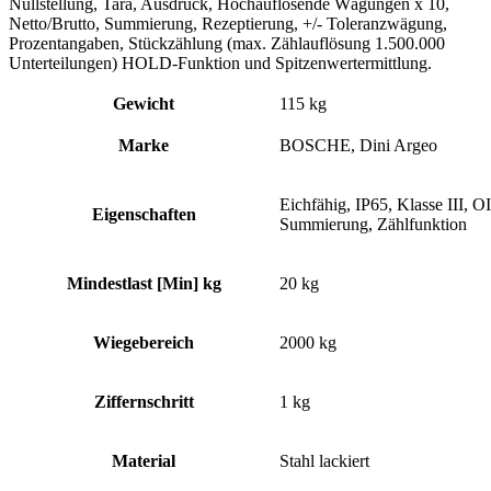
Nullstellung, Tara, Ausdruck, Hochauflösende Wägungen x 10,
Netto/Brutto, Summierung, Rezeptierung, +/- Toleranzwägung,
Prozentangaben, Stückzählung (max. Zählauflösung 1.500.000
Unterteilungen) HOLD-Funktion und Spitzenwertermittlung.
Gewicht
115 kg
Marke
BOSCHE, Dini Argeo
Eichfähig, IP65, Klasse III, 
Eigenschaften
Summierung, Zählfunktion
Mindestlast [Min] kg
20 kg
Wiegebereich
2000 kg
Ziffernschritt
1 kg
Material
Stahl lackiert