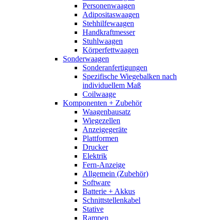
Personenwaagen
Adipositaswaagen
Stehhilfewaagen
Handkraftmesser
Stuhlwaagen
Körperfettwaagen
Sonderwaagen
Sonderanfertigungen
Spezifische Wiegebalken nach
individuellem Maß
Coilwaage
Komponenten + Zubehör
Waagenbausatz
Wiegezellen
Anzeigegeräte
Plattformen
Drucker
Elektrik
Fern-Anzeige
Allgemein (Zubehör)
Software
Batterie + Akkus
Schnittstellenkabel
Stative
Rampen