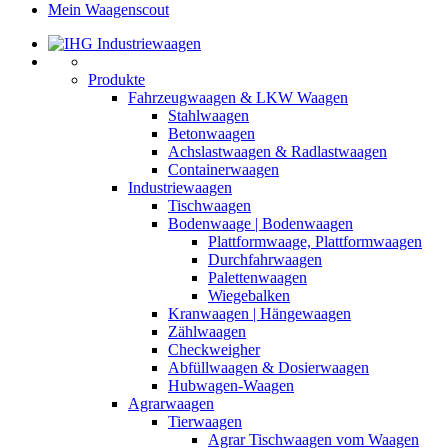
Mein Waagenscout
Produkte
Fahrzeugwaagen & LKW Waagen
Stahlwaagen
Betonwaagen
Achslastwaagen & Radlastwaagen
Containerwaagen
Industriewaagen
Tischwaagen
Bodenwaage | Bodenwaagen
Plattformwaage, Plattformwaagen
Durchfahrwaagen
Palettenwaagen
Wiegebalken
Kranwaagen | Hängewaagen
Zählwaagen
Checkweigher
Abfüllwaagen & Dosierwaagen
Hubwagen-Waagen
Agrarwaagen
Tierwaagen
Agrar Tischwaagen vom Waagen