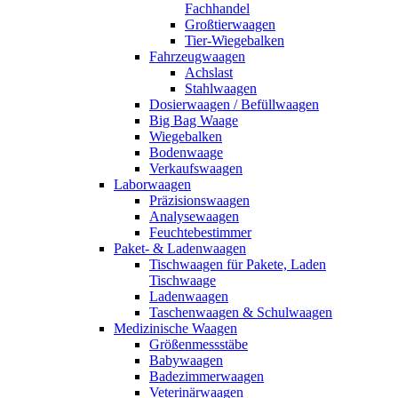
Fachhandel
Großtierwaagen
Tier-Wiegebalken
Fahrzeugwaagen
Achslast
Stahlwaagen
Dosierwaagen / Befüllwaagen
Big Bag Waage
Wiegebalken
Bodenwaage
Verkaufswaagen
Laborwaagen
Präzisionswaagen
Analysewaagen
Feuchtebestimmer
Paket- & Ladenwaagen
Tischwaagen für Pakete, Laden
Tischwaage
Ladenwaagen
Taschenwaagen & Schulwaagen
Medizinische Waagen
Größenmessstäbe
Babywaagen
Badezimmerwaagen
Veterinärwaagen