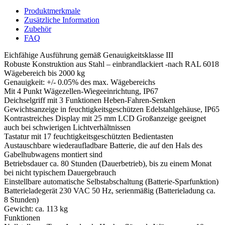
Produktmerkmale
Zusätzliche Information
Zubehör
FAQ
Eichfähige Ausführung gemäß Genauigkeitsklasse III
Robuste Konstruktion aus Stahl – einbrandlackiert -nach RAL 6018
Wägebereich bis 2000 kg
Genauigkeit: +/- 0.05% des max. Wägebereichs
Mit 4 Punkt Wägezellen-Wiegeeinrichtung, IP67
Deichselgriff mit 3 Funktionen Heben-Fahren-Senken
Gewichtsanzeige in feuchtigkeitsgeschützen Edelstahlgehäuse, IP65
Kontrastreiches Display mit 25 mm LCD Großanzeige geeignet
auch bei schwierigen Lichtverhältnissen
Tastatur mit 17 feuchtigkeitsgeschützten Bedientasten
Austauschbare wiederaufladbare Batterie, die auf den Hals des
Gabelhubwagens montiert sind
Betriebsdauer ca. 80 Stunden (Dauerbetrieb), bis zu einem Monat
bei nicht typischem Dauergebrauch
Einstellbare automatische Selbstabschaltung (Batterie-Sparfunktion)
Batterieladegerät 230 VAC 50 Hz, serienmäßig (Batterieladung ca.
8 Stunden)
Gewicht: ca. 113 kg
Funktionen