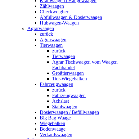
Kranwaagen | Hängewaagen
Zählwaagen
Checkweigher
Abfüllwaagen & Dosierwaagen
Hubwagen-Waagen
Agrarwaagen
zurück
Agrarwaagen
Tierwaagen
zurück
Tierwaagen
Agrar Tischwaagen vom Waagen
Fachhandel
Großtierwaagen
Tier-Wiegebalken
Fahrzeugwaagen
zurück
Fahrzeugwaagen
Achslast
Stahlwaagen
Dosierwaagen / Befüllwaagen
Big Bag Waage
Wiegebalken
Bodenwaage
Verkaufswaagen