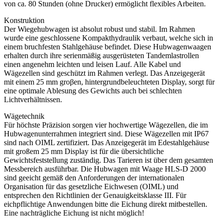
von ca. 80 Stunden (ohne Drucker) ermöglicht flexibles Arbeiten.
Konstruktion
Der Wiegehubwagen ist absolut robust und stabil. Im Rahmen
wurde eine geschlossene Kompakthydraulik verbaut, welche sich in
einem bruchfesten Stahlgehäuse befindet. Diese Hubwagenwaagen
erhalten durch ihre serienmäßig ausgerüsteten Tandemlastrollen
einen angenehm leichten und leisen Lauf. Alle Kabel und
Wägezellen sind geschützt im Rahmen verlegt. Das Anzeigegerät
mit einem 25 mm groβen, hintergrundbeleuchteten Display, sorgt für
eine optimale Ablesung des Gewichts auch bei schlechten
Lichtverhältnissen.
Wägetechnik
Für höchste Präzision sorgen vier hochwertige Wägezellen, die im
Hubwagenunterrahmen integriert sind. Diese Wägezellen mit IP67
sind nach OIML zertifiziert. Das Anzeigegerät im Edestahlgehäuse
mit großem 25 mm Display ist für die übersichtliche
Gewichtsfeststellung zuständig. Das Tarieren ist über dem gesamten
Messbereich ausführbar. Die Hubwagen mit Waage HLS-D 2000
sind geeicht gemäß den Anforderungen der internationalen
Organisation für das gesetzliche Eichwesen (OIML) und
entsprechen den Richtlinien der Genauigkeitsklasse III. Für
eichpflichtige Anwendungen bitte die Eichung direkt mitbestellen.
Eine nachträgliche Eichung ist nicht möglich!