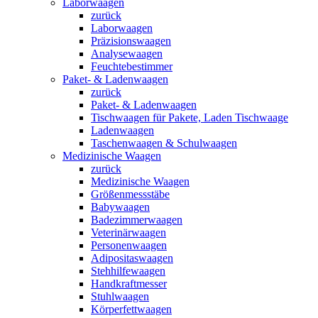
Laborwaagen
zurück
Laborwaagen
Präzisionswaagen
Analysewaagen
Feuchtebestimmer
Paket- & Ladenwaagen
zurück
Paket- & Ladenwaagen
Tischwaagen für Pakete, Laden Tischwaage
Ladenwaagen
Taschenwaagen & Schulwaagen
Medizinische Waagen
zurück
Medizinische Waagen
Größenmessstäbe
Babywaagen
Badezimmerwaagen
Veterinärwaagen
Personenwaagen
Adipositaswaagen
Stehhilfewaagen
Handkraftmesser
Stuhlwaagen
Körperfettwaagen