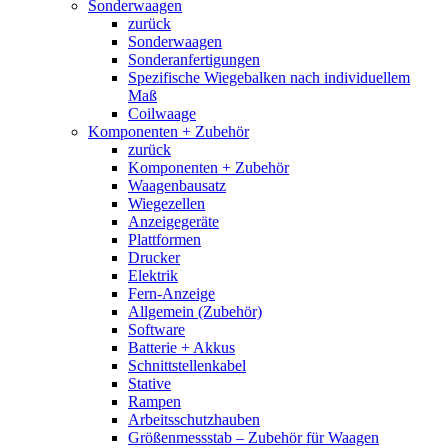
Sonderwaagen
zurück
Sonderwaagen
Sonderanfertigungen
Spezifische Wiegebalken nach individuellem
Maß
Coilwaage
Komponenten + Zubehör
zurück
Komponenten + Zubehör
Waagenbausatz
Wiegezellen
Anzeigegeräte
Plattformen
Drucker
Elektrik
Fern-Anzeige
Allgemein (Zubehör)
Software
Batterie + Akkus
Schnittstellenkabel
Stative
Rampen
Arbeitsschutzhauben
Größenmessstab – Zubehör für Waagen