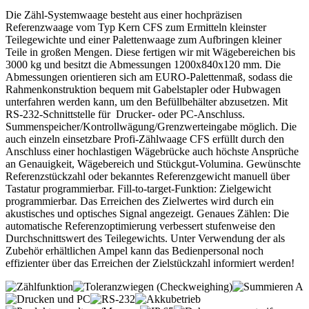
Die Zähl-Systemwaage besteht aus einer hochpräzisen
Referenzwaage vom Typ Kern CFS zum Ermitteln kleinster
Teilegewichte und einer Palettenwaage zum Aufbringen kleiner
Teile in großen Mengen. Diese fertigen wir mit Wägebereichen bis
3000 kg und besitzt die Abmessungen 1200x840x120 mm. Die
Abmessungen orientieren sich am EURO-Palettenmaß, sodass die
Rahmenkonstruktion bequem mit Gabelstapler oder Hubwagen
unterfahren werden kann, um den Befüllbehälter abzusetzen. Mit
RS-232-Schnittstelle für Drucker- oder PC-Anschluss.
Summenspeicher/Kontrollwägung/Grenzwerteingabe möglich. Die
auch einzeln einsetzbare Profi-Zählwaage CFS erfüllt durch den
Anschluss einer hochlastigen Wägebrücke auch höchste Ansprüche
an Genauigkeit, Wägebereich und Stückgut-Volumina. Gewünschte
Referenzstückzahl oder bekanntes Referenzgewicht manuell über
Tastatur programmierbar. Fill-to-target-Funktion: Zielgewicht
programmierbar. Das Erreichen des Zielwertes wird durch ein
akustisches und optisches Signal angezeigt. Genaues Zählen: Die
automatische Referenzoptimierung verbessert stufenweise den
Durchschnittswert des Teilegewichts. Unter Verwendung der als
Zubehör erhältlichen Ampel kann das Bedienpersonal noch
effizienter über das Erreichen der Zielstückzahl informiert werden!