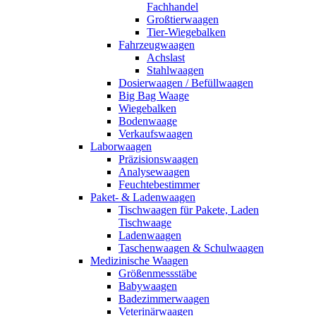
Fachhandel
Großtierwaagen
Tier-Wiegebalken
Fahrzeugwaagen
Achslast
Stahlwaagen
Dosierwaagen / Befüllwaagen
Big Bag Waage
Wiegebalken
Bodenwaage
Verkaufswaagen
Laborwaagen
Präzisionswaagen
Analysewaagen
Feuchtebestimmer
Paket- & Ladenwaagen
Tischwaagen für Pakete, Laden
Tischwaage
Ladenwaagen
Taschenwaagen & Schulwaagen
Medizinische Waagen
Größenmessstäbe
Babywaagen
Badezimmerwaagen
Veterinärwaagen