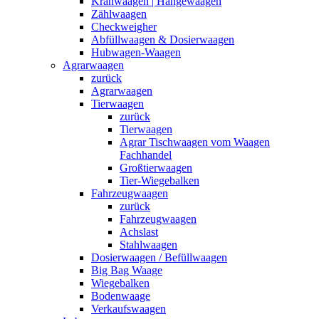
Kranwaagen | Hängewaagen
Zählwaagen
Checkweigher
Abfüllwaagen & Dosierwaagen
Hubwagen-Waagen
Agrarwaagen
zurück
Agrarwaagen
Tierwaagen
zurück
Tierwaagen
Agrar Tischwaagen vom Waagen
Fachhandel
Großtierwaagen
Tier-Wiegebalken
Fahrzeugwaagen
zurück
Fahrzeugwaagen
Achslast
Stahlwaagen
Dosierwaagen / Befüllwaagen
Big Bag Waage
Wiegebalken
Bodenwaage
Verkaufswaagen