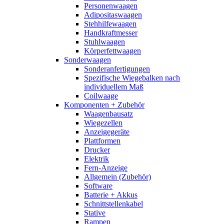
Personenwaagen
Adipositaswaagen
Stehhilfewaagen
Handkraftmesser
Stuhlwaagen
Körperfettwaagen
Sonderwaagen
Sonderanfertigungen
Spezifische Wiegebalken nach
individuellem Maß
Coilwaage
Komponenten + Zubehör
Waagenbausatz
Wiegezellen
Anzeigegeräte
Plattformen
Drucker
Elektrik
Fern-Anzeige
Allgemein (Zubehör)
Software
Batterie + Akkus
Schnittstellenkabel
Stative
Rampen