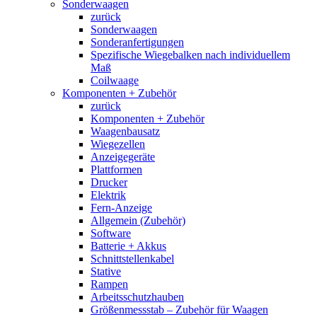
Sonderwaagen
zurück
Sonderwaagen
Sonderanfertigungen
Spezifische Wiegebalken nach individuellem
Maß
Coilwaage
Komponenten + Zubehör
zurück
Komponenten + Zubehör
Waagenbausatz
Wiegezellen
Anzeigegeräte
Plattformen
Drucker
Elektrik
Fern-Anzeige
Allgemein (Zubehör)
Software
Batterie + Akkus
Schnittstellenkabel
Stative
Rampen
Arbeitsschutzhauben
Größenmessstab – Zubehör für Waagen