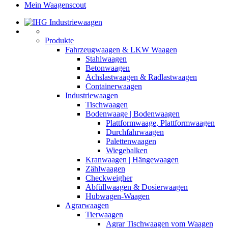
Mein Waagenscout
Produkte
Fahrzeugwaagen & LKW Waagen
Stahlwaagen
Betonwaagen
Achslastwaagen & Radlastwaagen
Containerwaagen
Industriewaagen
Tischwaagen
Bodenwaage | Bodenwaagen
Plattformwaage, Plattformwaagen
Durchfahrwaagen
Palettenwaagen
Wiegebalken
Kranwaagen | Hängewaagen
Zählwaagen
Checkweigher
Abfüllwaagen & Dosierwaagen
Hubwagen-Waagen
Agrarwaagen
Tierwaagen
Agrar Tischwaagen vom Waagen