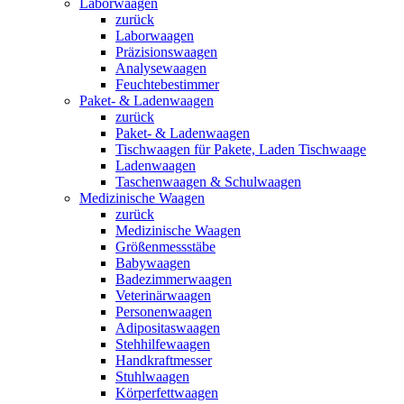
Laborwaagen
zurück
Laborwaagen
Präzisionswaagen
Analysewaagen
Feuchtebestimmer
Paket- & Ladenwaagen
zurück
Paket- & Ladenwaagen
Tischwaagen für Pakete, Laden Tischwaage
Ladenwaagen
Taschenwaagen & Schulwaagen
Medizinische Waagen
zurück
Medizinische Waagen
Größenmessstäbe
Babywaagen
Badezimmerwaagen
Veterinärwaagen
Personenwaagen
Adipositaswaagen
Stehhilfewaagen
Handkraftmesser
Stuhlwaagen
Körperfettwaagen