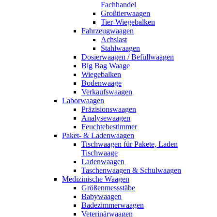
Fachhandel
Großtierwaagen
Tier-Wiegebalken
Fahrzeugwaagen
Achslast
Stahlwaagen
Dosierwaagen / Befüllwaagen
Big Bag Waage
Wiegebalken
Bodenwaage
Verkaufswaagen
Laborwaagen
Präzisionswaagen
Analysewaagen
Feuchtebestimmer
Paket- & Ladenwaagen
Tischwaagen für Pakete, Laden
Tischwaage
Ladenwaagen
Taschenwaagen & Schulwaagen
Medizinische Waagen
Größenmessstäbe
Babywaagen
Badezimmerwaagen
Veterinärwaagen