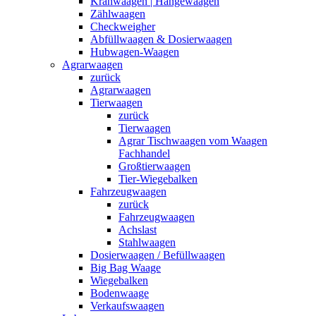
Kranwaagen | Hängewaagen
Zählwaagen
Checkweigher
Abfüllwaagen & Dosierwaagen
Hubwagen-Waagen
Agrarwaagen
zurück
Agrarwaagen
Tierwaagen
zurück
Tierwaagen
Agrar Tischwaagen vom Waagen
Fachhandel
Großtierwaagen
Tier-Wiegebalken
Fahrzeugwaagen
zurück
Fahrzeugwaagen
Achslast
Stahlwaagen
Dosierwaagen / Befüllwaagen
Big Bag Waage
Wiegebalken
Bodenwaage
Verkaufswaagen