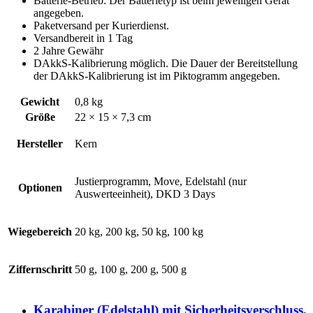
Batterie-Betrieb: Der Batterietyp ist beim jeweiligen Gerät
angegeben.
Paketversand per Kurierdienst.
Versandbereit in 1 Tag
2 Jahre Gewähr
DAkkS-Kalibrierung möglich. Die Dauer der Bereitstellung
der DAkkS-Kalibrierung ist im Piktogramm angegeben.
Gewicht
0,8 kg
Größe
22 × 15 × 7,3 cm
Hersteller
Kern
Justierprogramm, Move, Edelstahl (nur
Optionen
Auswerteeinheit), DKD 3 Days
Wiegebereich
20 kg, 200 kg, 50 kg, 100 kg
Ziffernschritt
50 g, 100 g, 200 g, 500 g
Karabiner (Edelstahl) mit Sicherheitsverschluss,