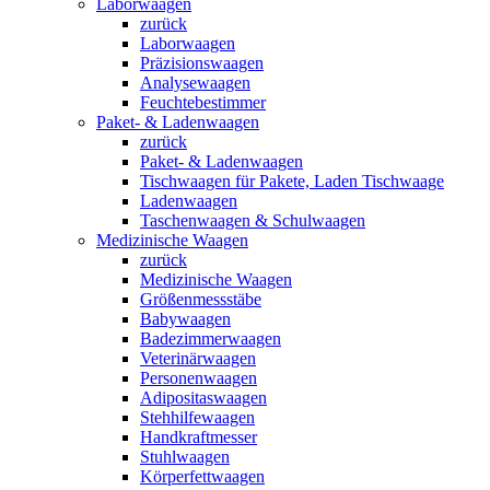
Laborwaagen
zurück
Laborwaagen
Präzisionswaagen
Analysewaagen
Feuchtebestimmer
Paket- & Ladenwaagen
zurück
Paket- & Ladenwaagen
Tischwaagen für Pakete, Laden Tischwaage
Ladenwaagen
Taschenwaagen & Schulwaagen
Medizinische Waagen
zurück
Medizinische Waagen
Größenmessstäbe
Babywaagen
Badezimmerwaagen
Veterinärwaagen
Personenwaagen
Adipositaswaagen
Stehhilfewaagen
Handkraftmesser
Stuhlwaagen
Körperfettwaagen