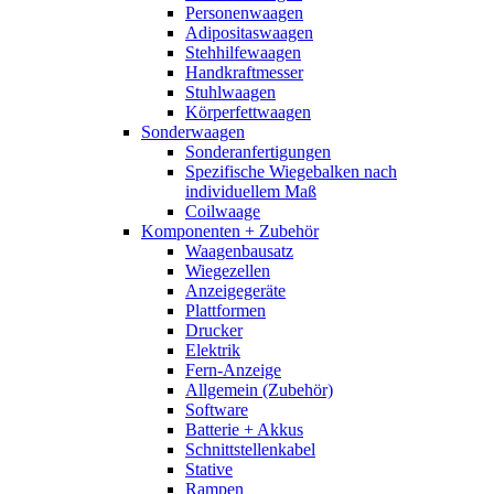
Personenwaagen
Adipositaswaagen
Stehhilfewaagen
Handkraftmesser
Stuhlwaagen
Körperfettwaagen
Sonderwaagen
Sonderanfertigungen
Spezifische Wiegebalken nach
individuellem Maß
Coilwaage
Komponenten + Zubehör
Waagenbausatz
Wiegezellen
Anzeigegeräte
Plattformen
Drucker
Elektrik
Fern-Anzeige
Allgemein (Zubehör)
Software
Batterie + Akkus
Schnittstellenkabel
Stative
Rampen