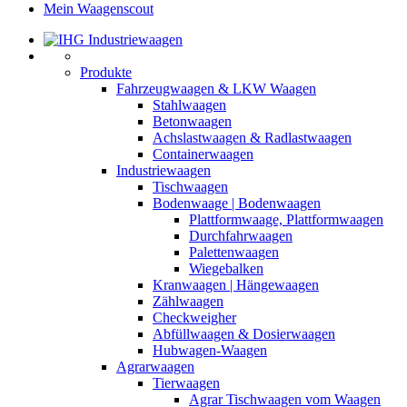
Mein Waagenscout
Produkte
Fahrzeugwaagen & LKW Waagen
Stahlwaagen
Betonwaagen
Achslastwaagen & Radlastwaagen
Containerwaagen
Industriewaagen
Tischwaagen
Bodenwaage | Bodenwaagen
Plattformwaage, Plattformwaagen
Durchfahrwaagen
Palettenwaagen
Wiegebalken
Kranwaagen | Hängewaagen
Zählwaagen
Checkweigher
Abfüllwaagen & Dosierwaagen
Hubwagen-Waagen
Agrarwaagen
Tierwaagen
Agrar Tischwaagen vom Waagen