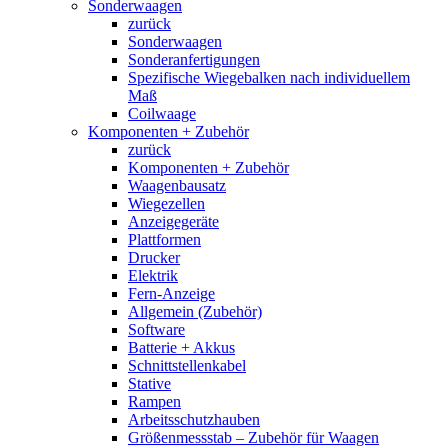
Sonderwaagen
zurück
Sonderwaagen
Sonderanfertigungen
Spezifische Wiegebalken nach individuellem
Maß
Coilwaage
Komponenten + Zubehör
zurück
Komponenten + Zubehör
Waagenbausatz
Wiegezellen
Anzeigegeräte
Plattformen
Drucker
Elektrik
Fern-Anzeige
Allgemein (Zubehör)
Software
Batterie + Akkus
Schnittstellenkabel
Stative
Rampen
Arbeitsschutzhauben
Größenmessstab – Zubehör für Waagen