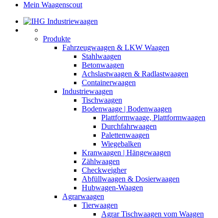
Mein Waagenscout
Produkte
Fahrzeugwaagen & LKW Waagen
Stahlwaagen
Betonwaagen
Achslastwaagen & Radlastwaagen
Containerwaagen
Industriewaagen
Tischwaagen
Bodenwaage | Bodenwaagen
Plattformwaage, Plattformwaagen
Durchfahrwaagen
Palettenwaagen
Wiegebalken
Kranwaagen | Hängewaagen
Zählwaagen
Checkweigher
Abfüllwaagen & Dosierwaagen
Hubwagen-Waagen
Agrarwaagen
Tierwaagen
Agrar Tischwaagen vom Waagen