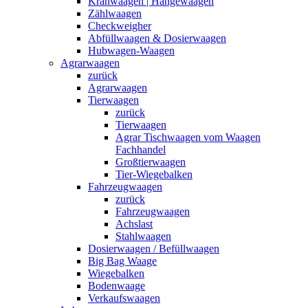
Kranwaagen | Hängewaagen
Zählwaagen
Checkweigher
Abfüllwaagen & Dosierwaagen
Hubwagen-Waagen
Agrarwaagen
zurück
Agrarwaagen
Tierwaagen
zurück
Tierwaagen
Agrar Tischwaagen vom Waagen
Fachhandel
Großtierwaagen
Tier-Wiegebalken
Fahrzeugwaagen
zurück
Fahrzeugwaagen
Achslast
Stahlwaagen
Dosierwaagen / Befüllwaagen
Big Bag Waage
Wiegebalken
Bodenwaage
Verkaufswaagen