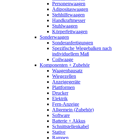
Personenwaagen
Adipositaswaagen
Stehhilfewaagen
Handkraftmesser
Stuhlwaagen
Körperfettwaagen
Sonderwaagen
Sonderanfertigungen
Spezifische Wiegebalken nach
individuellem Maß
Coilwaage
Komponenten + Zubehör
Waagenbausatz
Wiegezellen
Anzeigegeräte
Plattformen
Drucker
Elektrik
Fern-Anzeige
Allgemein (Zubehör)
Software
Batterie + Akkus
Schnittstellenkabel
Stative
Rampen