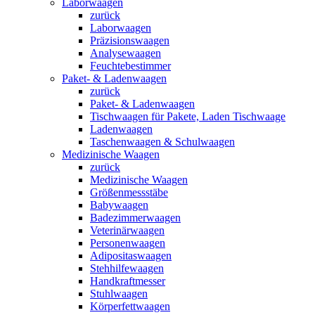
Laborwaagen
zurück
Laborwaagen
Präzisionswaagen
Analysewaagen
Feuchtebestimmer
Paket- & Ladenwaagen
zurück
Paket- & Ladenwaagen
Tischwaagen für Pakete, Laden Tischwaage
Ladenwaagen
Taschenwaagen & Schulwaagen
Medizinische Waagen
zurück
Medizinische Waagen
Größenmessstäbe
Babywaagen
Badezimmerwaagen
Veterinärwaagen
Personenwaagen
Adipositaswaagen
Stehhilfewaagen
Handkraftmesser
Stuhlwaagen
Körperfettwaagen