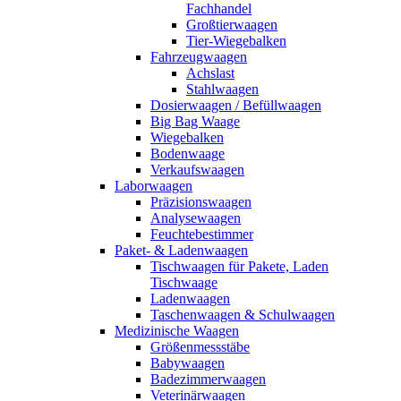
Fachhandel
Großtierwaagen
Tier-Wiegebalken
Fahrzeugwaagen
Achslast
Stahlwaagen
Dosierwaagen / Befüllwaagen
Big Bag Waage
Wiegebalken
Bodenwaage
Verkaufswaagen
Laborwaagen
Präzisionswaagen
Analysewaagen
Feuchtebestimmer
Paket- & Ladenwaagen
Tischwaagen für Pakete, Laden
Tischwaage
Ladenwaagen
Taschenwaagen & Schulwaagen
Medizinische Waagen
Größenmessstäbe
Babywaagen
Badezimmerwaagen
Veterinärwaagen