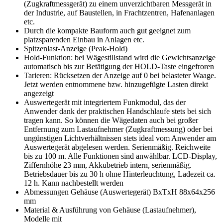
(Zugkraftmessgerät) zu einem unverzichtbaren Messgerät in
der Industrie, auf Baustellen, in Frachtzentren, Hafenanlagen
etc.
Durch die kompakte Bauform auch gut geeignet zum
platzsparenden Einbau in Anlagen etc.
Spitzenlast-Anzeige (Peak-Hold)
Hold-Funktion: bei Wägestillstand wird die Gewichtsanzeige
automatisch bis zur Betätigung der HOLD-Taste eingefroren
Tarieren: Rücksetzen der Anzeige auf 0 bei belasteter Waage.
Jetzt werden entnommene bzw. hinzugefügte Lasten direkt
angezeigt
Auswertegerät mit integriertem Funkmodul, das der
Anwender dank der praktischen Handschlaufe stets bei sich
tragen kann. So können die Wägedaten auch bei großer
Entfernung zum Lastaufnehmer (Zugkraftmessung) oder bei
ungünstigen Lichtverhältnissen stets ideal vom Anwender am
Auswertegerät abgelesen werden. Serienmäßig. Reichweite
bis zu 100 m. Alle Funktionen sind anwählbar. LCD-Display,
Ziffernhöhe 23 mm, Akkubetrieb intern, serienmäßig.
Betriebsdauer bis zu 30 h ohne Hinterleuchtung, Ladezeit ca.
12 h. Kann nachbestellt werden
Abmessungen Gehäuse (Auswertegerät) BxTxH 88x64x256
mm
Material & Ausführung von Gehäuse (Lastaufnehmer),
Modelle mit