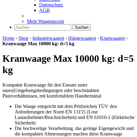
Datenschutz
AGB
Mein Waagenscout
Suchen
Home
›
Shop
›
Industriewaagen
›
Hängewaagen
›
Kranwaagen
›
Kranwaage Max 10000 kg: d=5 kg
Kranwaage Max 10000 kg: d=5
kg
Kompakte Kranwaage für den Einsatz unter
rauen|Umgebungsbedingungen oder beschränkten
Platzverhältnissen, mit komfortablem Handterminal
Die Waage entspricht mit dem Prüfzeichen TÜV den
Anforderungen der Norm EN 13155 (Lose
Lastaufnehmer/Bruchsicherheit) und EN 61010-1 (Elektrische
Sicherheit)
Die hochwertige Verarbeitung, das geringe Eigengewicht und
die kompakten Abmessungen machen diese Kranwaage