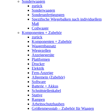
Sonderwaagen
zurück
Sonderwaagen
Sonderanfertigungen
Spezifische Wiegebalken nach individuellem
Maß
Coilwaage
Komponenten + Zubehör
zurück
Komponenten + Zubehör
Waagenbausatz
Wiegezellen
Anzeigegeräte
Plattformen
Drucker
Elektrik
Fern-Anzeige
Allgemein (Zubehör)
Software
Batterie + Akkus
Schnittstellenkabel
Stative
Rampen
Arbeitsschutzhauben
Größenmessstab – Zubehör für Waagen