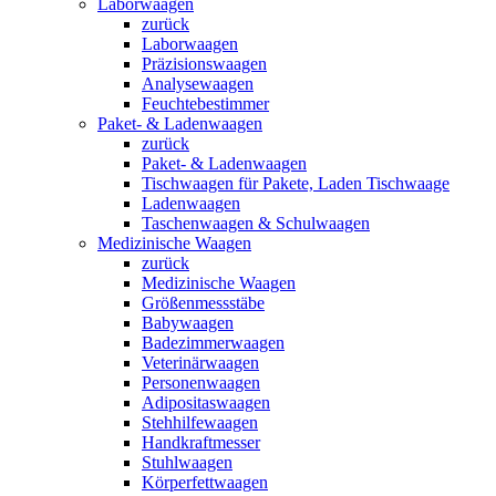
Laborwaagen
zurück
Laborwaagen
Präzisionswaagen
Analysewaagen
Feuchtebestimmer
Paket- & Ladenwaagen
zurück
Paket- & Ladenwaagen
Tischwaagen für Pakete, Laden Tischwaage
Ladenwaagen
Taschenwaagen & Schulwaagen
Medizinische Waagen
zurück
Medizinische Waagen
Größenmessstäbe
Babywaagen
Badezimmerwaagen
Veterinärwaagen
Personenwaagen
Adipositaswaagen
Stehhilfewaagen
Handkraftmesser
Stuhlwaagen
Körperfettwaagen