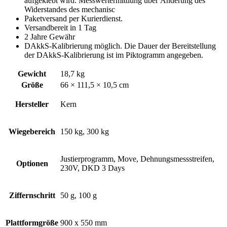
aufgeklebt wird. Messwertermittlung über Änderung des
Widerstandes des mechanisc
Paketversand per Kurierdienst.
Versandbereit in 1 Tag
2 Jahre Gewähr
DAkkS-Kalibrierung möglich. Die Dauer der Bereitstellung
der DAkkS-Kalibrierung ist im Piktogramm angegeben.
Gewicht
18,7 kg
Größe
66 × 111,5 × 10,5 cm
Hersteller
Kern
Wiegebereich
150 kg, 300 kg
Justierprogramm, Move, Dehnungsmessstreifen,
Optionen
230V, DKD 3 Days
Ziffernschritt
50 g, 100 g
Plattformgröße
900 x 550 mm