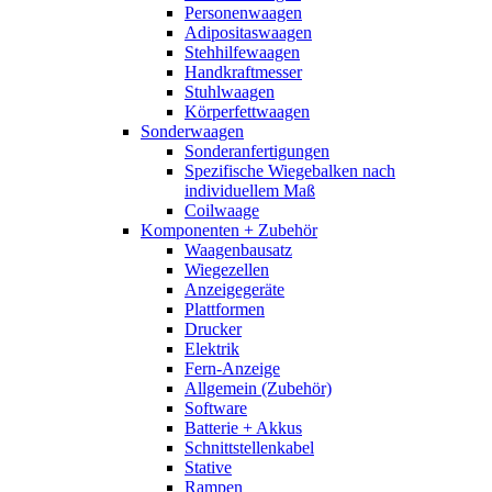
Personenwaagen
Adipositaswaagen
Stehhilfewaagen
Handkraftmesser
Stuhlwaagen
Körperfettwaagen
Sonderwaagen
Sonderanfertigungen
Spezifische Wiegebalken nach
individuellem Maß
Coilwaage
Komponenten + Zubehör
Waagenbausatz
Wiegezellen
Anzeigegeräte
Plattformen
Drucker
Elektrik
Fern-Anzeige
Allgemein (Zubehör)
Software
Batterie + Akkus
Schnittstellenkabel
Stative
Rampen