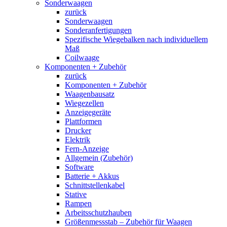
Sonderwaagen
zurück
Sonderwaagen
Sonderanfertigungen
Spezifische Wiegebalken nach individuellem
Maß
Coilwaage
Komponenten + Zubehör
zurück
Komponenten + Zubehör
Waagenbausatz
Wiegezellen
Anzeigegeräte
Plattformen
Drucker
Elektrik
Fern-Anzeige
Allgemein (Zubehör)
Software
Batterie + Akkus
Schnittstellenkabel
Stative
Rampen
Arbeitsschutzhauben
Größenmessstab – Zubehör für Waagen