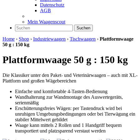
Datenschutz
AGB
Mein Waagenscout
Suchen
Home
›
Shop
›
Industriewaagen
›
Tischwaagen
›
Plattformwaage
50 g : 150 kg
Plattformwaage 50 g : 150 kg
Die Klassiker unter den Paket- und Veterinärwaagen – auch mit XL-
Plattform und großen Wägebereichen
Einfache und komfortable 4-Tasten-Bedienung
Wandhalterung zur Wandmontage des Auswertegeräts,
serienmäßig
Erschütterungsfreies Wägen: per Tastendruck wird bei
unruhigen Umgebungsbedingungen oder bei Tierwägung ein
stabiler Mittelwert gebildet
Waage kann mittels 2 Rollen und 1 Handgriff bequem
transportiert und platzsparend verstaut werden