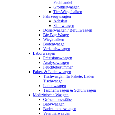
Fachhandel
Großtierwaagen
Tier-Wiegebalken
Fahrzeugwaagen
Achslast
Stahlwaagen
Dosierwaagen / Befüllwaagen
Big Bag Waage
Wiegebalken
Bodenwaage
Verkaufswaagen
Laborwaagen
Präzisionswaagen
Analysewaagen
Feuchtebestimmer
Paket- & Ladenwaagen
Tischwaagen für Pakete, Laden
Tischwaage
Ladenwaagen
Taschenwaagen & Schulwaagen
Medizinische Waagen
Größenmessstäbe
Babywaagen
Badezimmerwaagen
Veterinärwaagen