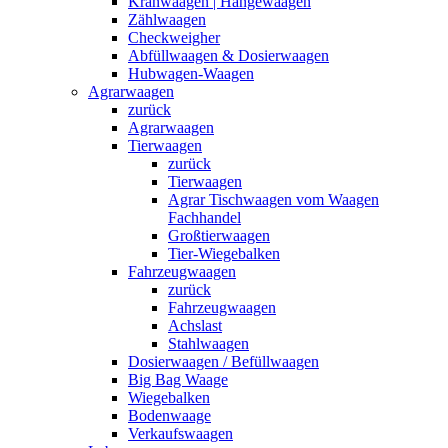
Kranwaagen | Hängewaagen
Zählwaagen
Checkweigher
Abfüllwaagen & Dosierwaagen
Hubwagen-Waagen
Agrarwaagen
zurück
Agrarwaagen
Tierwaagen
zurück
Tierwaagen
Agrar Tischwaagen vom Waagen
Fachhandel
Großtierwaagen
Tier-Wiegebalken
Fahrzeugwaagen
zurück
Fahrzeugwaagen
Achslast
Stahlwaagen
Dosierwaagen / Befüllwaagen
Big Bag Waage
Wiegebalken
Bodenwaage
Verkaufswaagen