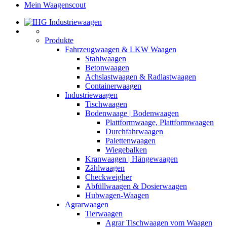
Mein Waagenscout
Produkte
Fahrzeugwaagen & LKW Waagen
Stahlwaagen
Betonwaagen
Achslastwaagen & Radlastwaagen
Containerwaagen
Industriewaagen
Tischwaagen
Bodenwaage | Bodenwaagen
Plattformwaage, Plattformwaagen
Durchfahrwaagen
Palettenwaagen
Wiegebalken
Kranwaagen | Hängewaagen
Zählwaagen
Checkweigher
Abfüllwaagen & Dosierwaagen
Hubwagen-Waagen
Agrarwaagen
Tierwaagen
Agrar Tischwaagen vom Waagen