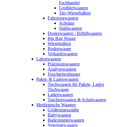
Fachhandel
Großtierwaagen
Tier-Wiegebalken
Fahrzeugwaagen
Achslast
Stahlwaagen
Dosierwaagen / Befüllwaagen
Big Bag Waage
Wiegebalken
Bodenwaage
Verkaufswaagen
Laborwaagen
Präzisionswaagen
Analysewaagen
Feuchtebestimmer
Paket- & Ladenwaagen
Tischwaagen für Pakete, Laden
Tischwaage
Ladenwaagen
Taschenwaagen & Schulwaagen
Medizinische Waagen
Größenmessstäbe
Babywaagen
Badezimmerwaagen
Veterinärwaagen