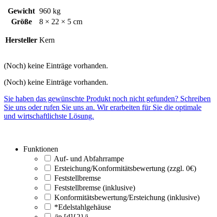
Gewicht
960 kg
Größe
8 × 22 × 5 cm
Hersteller
Kern
(Noch) keine Einträge vorhanden.
(Noch) keine Einträge vorhanden.
Sie haben das gewünschte Produkt noch nicht gefunden? Schreiben
Sie uns oder rufen Sie uns an. Wir erarbeiten für Sie die optimale
und wirtschaftlichste Lösung.
Funktionen
Auf- und Abfahrrampe
Ersteichung/Konformitätsbewertung (zzgl. 0€)
Feststellbremse
Feststellbremse (inklusive)
Konformitätsbewertung/Ersteichung (inklusive)
*Edelstahlgehäuse
/ip [d]{2}/i