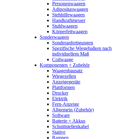
Personenwaagen
Adipositaswaagen
Stehhilfewaagen
Handkraftmesser
Stuhlwaagen
Körperfettwaagen
Sonderwaagen
Sonderanfertigungen
Spezifische Wiegebalken nach
individuellem Maß
Coilwaage
Komponenten + Zubehör
Waagenbausatz
Wiegezellen
Anzeigegeräte
Plattformen
Drucker
Elektrik
Fern-Anzeige
Allgemein (Zubehör)
Software
Batterie + Akkus
Schnittstellenkabel
Stative
Rampen