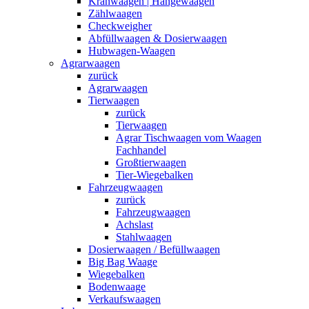
Kranwaagen | Hängewaagen
Zählwaagen
Checkweigher
Abfüllwaagen & Dosierwaagen
Hubwagen-Waagen
Agrarwaagen
zurück
Agrarwaagen
Tierwaagen
zurück
Tierwaagen
Agrar Tischwaagen vom Waagen
Fachhandel
Großtierwaagen
Tier-Wiegebalken
Fahrzeugwaagen
zurück
Fahrzeugwaagen
Achslast
Stahlwaagen
Dosierwaagen / Befüllwaagen
Big Bag Waage
Wiegebalken
Bodenwaage
Verkaufswaagen