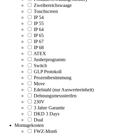
Zweibereichswaage
Touchscreen
IP 54
IP 55
IP 64
IP 65
IP 67
IP 68
ATEX
Justierprogramm
Switch
GLP Protokoll
Prozentbestimmung
Move
Edelstahl (nur Auswerteeinheit)
Dehnungsmessstreifen
230V
3 Jahre Garantie
DKD 3 Days
Dual
Montagekosten
FWZ-Mon6