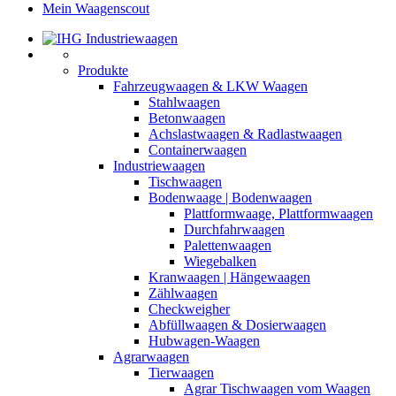
Mein Waagenscout
Produkte
Fahrzeugwaagen & LKW Waagen
Stahlwaagen
Betonwaagen
Achslastwaagen & Radlastwaagen
Containerwaagen
Industriewaagen
Tischwaagen
Bodenwaage | Bodenwaagen
Plattformwaage, Plattformwaagen
Durchfahrwaagen
Palettenwaagen
Wiegebalken
Kranwaagen | Hängewaagen
Zählwaagen
Checkweigher
Abfüllwaagen & Dosierwaagen
Hubwagen-Waagen
Agrarwaagen
Tierwaagen
Agrar Tischwaagen vom Waagen