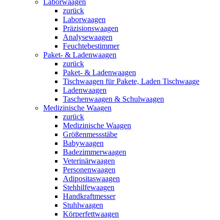
Laborwaagen
zurück
Laborwaagen
Präzisionswaagen
Analysewaagen
Feuchtebestimmer
Paket- & Ladenwaagen
zurück
Paket- & Ladenwaagen
Tischwaagen für Pakete, Laden Tischwaage
Ladenwaagen
Taschenwaagen & Schulwaagen
Medizinische Waagen
zurück
Medizinische Waagen
Größenmessstäbe
Babywaagen
Badezimmerwaagen
Veterinärwaagen
Personenwaagen
Adipositaswaagen
Stehhilfewaagen
Handkraftmesser
Stuhlwaagen
Körperfettwaagen