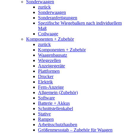
Sonderwaagen
zurück
Sonderwaagen
Sonderanfertigungen
Spezifische Wiegebalken nach individuellem
Maß
Coilwaage
Komponenten + Zubehör
zurück
Komponenten + Zubehör
Waagenbausatz
Wiegezellen
Anzeigegeräte
Plattformen
Drucker
Elektrik
Fern-Anzeige
Allgemein (Zubehör)
Software
Batterie + Akkus
Schnittstellenkabel
Stative
Rampen
Arbeitsschutzhauben
Größenmessstab – Zubehör für Waagen