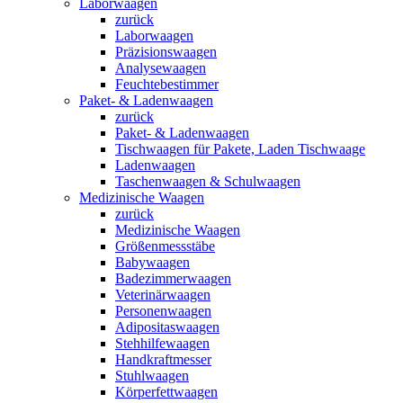
Laborwaagen
zurück
Laborwaagen
Präzisionswaagen
Analysewaagen
Feuchtebestimmer
Paket- & Ladenwaagen
zurück
Paket- & Ladenwaagen
Tischwaagen für Pakete, Laden Tischwaage
Ladenwaagen
Taschenwaagen & Schulwaagen
Medizinische Waagen
zurück
Medizinische Waagen
Größenmessstäbe
Babywaagen
Badezimmerwaagen
Veterinärwaagen
Personenwaagen
Adipositaswaagen
Stehhilfewaagen
Handkraftmesser
Stuhlwaagen
Körperfettwaagen