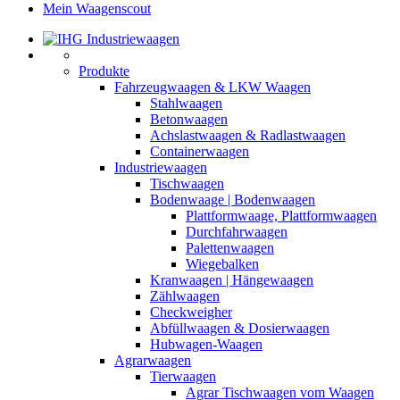
Mein Waagenscout
Produkte
Fahrzeugwaagen & LKW Waagen
Stahlwaagen
Betonwaagen
Achslastwaagen & Radlastwaagen
Containerwaagen
Industriewaagen
Tischwaagen
Bodenwaage | Bodenwaagen
Plattformwaage, Plattformwaagen
Durchfahrwaagen
Palettenwaagen
Wiegebalken
Kranwaagen | Hängewaagen
Zählwaagen
Checkweigher
Abfüllwaagen & Dosierwaagen
Hubwagen-Waagen
Agrarwaagen
Tierwaagen
Agrar Tischwaagen vom Waagen