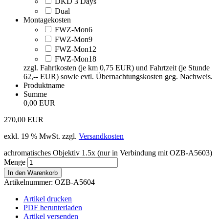
DKD 3 Days
Dual
Montagekosten
FWZ-Mon6
FWZ-Mon9
FWZ-Mon12
FWZ-Mon18
zzgl. Fahrtkosten (je km 0,75 EUR) und Fahrtzeit (je Stunde
62,-- EUR) sowie evtl. Übernachtungskosten geg. Nachweis.
Produktname
Summe
0,00 EUR
270,00
EUR
exkl. 19 % MwSt.
zzgl.
Versandkosten
achromatisches Objektiv 1.5x (nur in Verbindung mit OZB-A5603)
Menge
In den Warenkorb
Artikelnummer:
OZB-A5604
Artikel drucken
PDF herunterladen
Artikel versenden