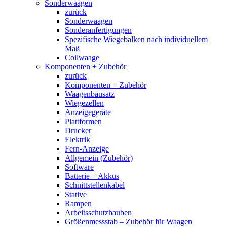
Sonderwaagen
zurück
Sonderwaagen
Sonderanfertigungen
Spezifische Wiegebalken nach individuellem
Maß
Coilwaage
Komponenten + Zubehör
zurück
Komponenten + Zubehör
Waagenbausatz
Wiegezellen
Anzeigegeräte
Plattformen
Drucker
Elektrik
Fern-Anzeige
Allgemein (Zubehör)
Software
Batterie + Akkus
Schnittstellenkabel
Stative
Rampen
Arbeitsschutzhauben
Größenmessstab – Zubehör für Waagen