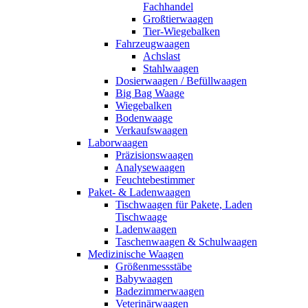
Fachhandel
Großtierwaagen
Tier-Wiegebalken
Fahrzeugwaagen
Achslast
Stahlwaagen
Dosierwaagen / Befüllwaagen
Big Bag Waage
Wiegebalken
Bodenwaage
Verkaufswaagen
Laborwaagen
Präzisionswaagen
Analysewaagen
Feuchtebestimmer
Paket- & Ladenwaagen
Tischwaagen für Pakete, Laden
Tischwaage
Ladenwaagen
Taschenwaagen & Schulwaagen
Medizinische Waagen
Größenmessstäbe
Babywaagen
Badezimmerwaagen
Veterinärwaagen