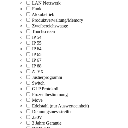
LAN Netzwerk
Funk
Akkubetrieb
Produktverwaltung/Memory
Zweibereichswaage
Touchscreen
IP 54
IP 55
IP 64
IP 65
IP 67
IP 68
ATEX
Justierprogramm
Switch
GLP Protokoll
Prozentbestimmung
Move
Edelstahl (nur Auswerteeinheit)
Dehnungsmessstreifen
230V
3 Jahre Garantie