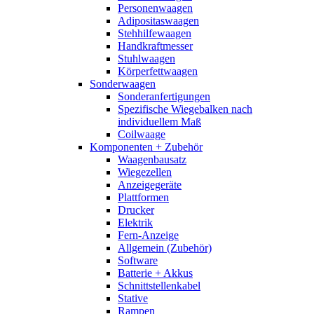
Personenwaagen
Adipositaswaagen
Stehhilfewaagen
Handkraftmesser
Stuhlwaagen
Körperfettwaagen
Sonderwaagen
Sonderanfertigungen
Spezifische Wiegebalken nach
individuellem Maß
Coilwaage
Komponenten + Zubehör
Waagenbausatz
Wiegezellen
Anzeigegeräte
Plattformen
Drucker
Elektrik
Fern-Anzeige
Allgemein (Zubehör)
Software
Batterie + Akkus
Schnittstellenkabel
Stative
Rampen