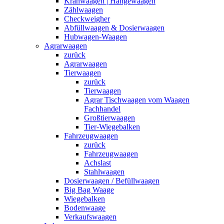
Kranwaagen | Hängewaagen
Zählwaagen
Checkweigher
Abfüllwaagen & Dosierwaagen
Hubwagen-Waagen
Agrarwaagen
zurück
Agrarwaagen
Tierwaagen
zurück
Tierwaagen
Agrar Tischwaagen vom Waagen
Fachhandel
Großtierwaagen
Tier-Wiegebalken
Fahrzeugwaagen
zurück
Fahrzeugwaagen
Achslast
Stahlwaagen
Dosierwaagen / Befüllwaagen
Big Bag Waage
Wiegebalken
Bodenwaage
Verkaufswaagen