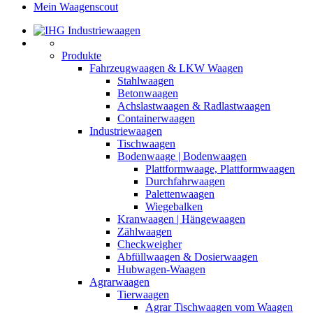
Mein Waagenscout
Produkte
Fahrzeugwaagen & LKW Waagen
Stahlwaagen
Betonwaagen
Achslastwaagen & Radlastwaagen
Containerwaagen
Industriewaagen
Tischwaagen
Bodenwaage | Bodenwaagen
Plattformwaage, Plattformwaagen
Durchfahrwaagen
Palettenwaagen
Wiegebalken
Kranwaagen | Hängewaagen
Zählwaagen
Checkweigher
Abfüllwaagen & Dosierwaagen
Hubwagen-Waagen
Agrarwaagen
Tierwaagen
Agrar Tischwaagen vom Waagen