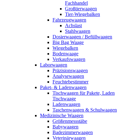
Fachhandel
Großtierwaagen
Tier-Wiegebalken
Fahrzeugwaagen
Achslast
Stahlwaagen
Dosierwaagen / Befüllwaagen
Big Bag Waage
Wiegebalken
Bodenwaage
Verkaufswaagen
Laborwaagen
Präzisionswaagen
Analysewaagen
Feuchtebestimmer
Paket- & Ladenwaagen
Tischwaagen für Pakete, Laden
Tischwaage
Ladenwaagen
Taschenwaagen & Schulwaagen
Medizinische Waagen
Größenmessstäbe
Babywaagen
Badezimmerwaagen
Veterinärwaagen