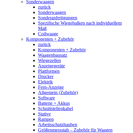
Sonderwaagen
zurück
Sonderwaagen
Sonderanfertigungen
Spezifische Wiegebalken nach individuellem
Maß
Coilwaage
Komponenten + Zubehör
zurück
Komponenten + Zubehör
Waagenbausatz
Wiegezellen
Anzeigegeräte
Plattformen
Drucker
Elektrik
Fern-Anzeige
Allgemein (Zubehör)
Software
Batterie + Akkus
Schnittstellenkabel
Stative
Rampen
Arbeitsschutzhauben
Größenmessstab – Zubehör für Waagen