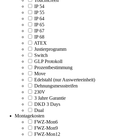
Touchscreen
IP 54
IP 55
IP 64
IP 65
IP 67
IP 68
ATEX
Justierprogramm
Switch
GLP Protokoll
Prozentbestimmung
Move
Edelstahl (nur Auswerteeinheit)
Dehnungsmessstreifen
230V
3 Jahre Garantie
DKD 3 Days
Dual
Montagekosten
FWZ-Mon6
FWZ-Mon9
FWZ-Mon12