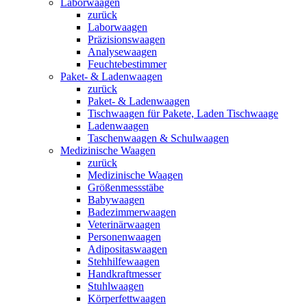
Laborwaagen
zurück
Laborwaagen
Präzisionswaagen
Analysewaagen
Feuchtebestimmer
Paket- & Ladenwaagen
zurück
Paket- & Ladenwaagen
Tischwaagen für Pakete, Laden Tischwaage
Ladenwaagen
Taschenwaagen & Schulwaagen
Medizinische Waagen
zurück
Medizinische Waagen
Größenmessstäbe
Babywaagen
Badezimmerwaagen
Veterinärwaagen
Personenwaagen
Adipositaswaagen
Stehhilfewaagen
Handkraftmesser
Stuhlwaagen
Körperfettwaagen