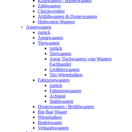
Kranwaagen | Hängewaagen
Zählwaagen
Checkweigher
Abfüllwaagen & Dosierwaagen
Hubwagen-Waagen
Agrarwaagen
zurück
Agrarwaagen
Tierwaagen
zurück
Tierwaagen
Agrar Tischwaagen vom Waagen
Fachhandel
Großtierwaagen
Tier-Wiegebalken
Fahrzeugwaagen
zurück
Fahrzeugwaagen
Achslast
Stahlwaagen
Dosierwaagen / Befüllwaagen
Big Bag Waage
Wiegebalken
Bodenwaage
Verkaufswaagen