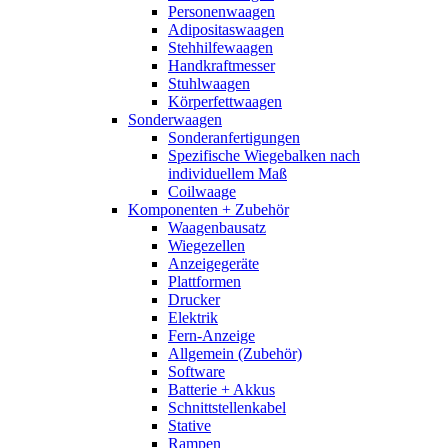
Personenwaagen
Adipositaswaagen
Stehhilfewaagen
Handkraftmesser
Stuhlwaagen
Körperfettwaagen
Sonderwaagen
Sonderanfertigungen
Spezifische Wiegebalken nach
individuellem Maß
Coilwaage
Komponenten + Zubehör
Waagenbausatz
Wiegezellen
Anzeigegeräte
Plattformen
Drucker
Elektrik
Fern-Anzeige
Allgemein (Zubehör)
Software
Batterie + Akkus
Schnittstellenkabel
Stative
Rampen