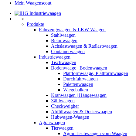
Mein Waagenscout
Produkte
Fahrzeugwaagen & LKW Waagen
Stahlwaagen
Betonwaagen
Achslastwaagen & Radlastwaagen
Containerwaagen
Industriewaagen
Tischwaagen
Bodenwaage | Bodenwaagen
Plattformwaage, Plattformwaagen
Durchfahrwaagen
Palettenwaagen
Wiegebalken
Kranwaagen | Hängewaagen
Zählwaagen
Checkweigher
Abfüllwaagen & Dosierwaagen
Hubwagen-Waagen
Agrarwaagen
Tierwaagen
Agrar Tischwaagen vom Waagen