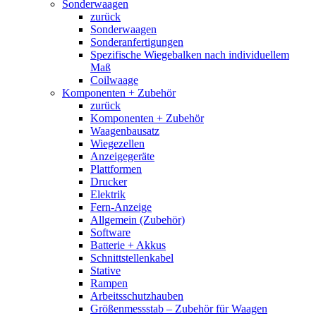
Sonderwaagen
zurück
Sonderwaagen
Sonderanfertigungen
Spezifische Wiegebalken nach individuellem
Maß
Coilwaage
Komponenten + Zubehör
zurück
Komponenten + Zubehör
Waagenbausatz
Wiegezellen
Anzeigegeräte
Plattformen
Drucker
Elektrik
Fern-Anzeige
Allgemein (Zubehör)
Software
Batterie + Akkus
Schnittstellenkabel
Stative
Rampen
Arbeitsschutzhauben
Größenmessstab – Zubehör für Waagen