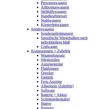
Personenwaagen
Adipositaswaagen
Stehhilfewaagen
Handkraftmesser
Stuhlwaagen
Körperfettwaagen
Sonderwaagen
Sonderanfertigungen
Spezifische Wiegebalken nach
individuellem Maß
Coilwaage
Komponenten + Zubehör
Waagenbausatz
Wiegezellen
Anzeigegeräte
Plattformen
Drucker
Elektrik
Fern-Anzeige
Allgemein (Zubehör)
Software
Batterie + Akkus
Schnittstellenkabel
Stative
Rampen