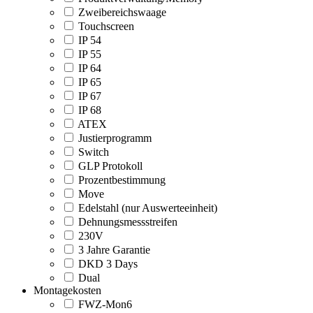
Zweibereichswaage
Touchscreen
IP 54
IP 55
IP 64
IP 65
IP 67
IP 68
ATEX
Justierprogramm
Switch
GLP Protokoll
Prozentbestimmung
Move
Edelstahl (nur Auswerteeinheit)
Dehnungsmessstreifen
230V
3 Jahre Garantie
DKD 3 Days
Dual
Montagekosten
FWZ-Mon6