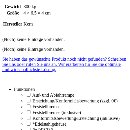
Gewicht
300 kg
Größe
4 × 6,5 × 4 cm
Hersteller
Kern
(Noch) keine Einträge vorhanden.
(Noch) keine Einträge vorhanden.
Sie haben das gewünschte Produkt noch nicht gefunden? Schreiben
Sie uns oder rufen Sie uns an. Wir erarbeiten für Sie die optimale
und wirtschaftlichste Lösung.
Funktionen
Auf- und Abfahrrampe
Ersteichung/Konformitätsbewertung (zzgl. 0€)
Feststellbremse
Feststellbremse (inklusive)
Konformitätsbewertung/Ersteichung (inklusive)
*Edelstahlgehäuse
/ip [d]{2}/i