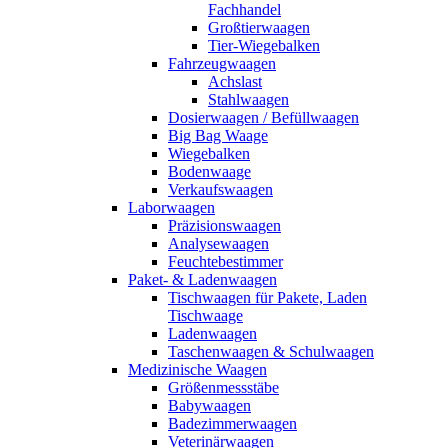
Fachhandel
Großtierwaagen
Tier-Wiegebalken
Fahrzeugwaagen
Achslast
Stahlwaagen
Dosierwaagen / Befüllwaagen
Big Bag Waage
Wiegebalken
Bodenwaage
Verkaufswaagen
Laborwaagen
Präzisionswaagen
Analysewaagen
Feuchtebestimmer
Paket- & Ladenwaagen
Tischwaagen für Pakete, Laden
Tischwaage
Ladenwaagen
Taschenwaagen & Schulwaagen
Medizinische Waagen
Größenmessstäbe
Babywaagen
Badezimmerwaagen
Veterinärwaagen