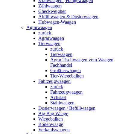
Kranwaagen | Hängewaagen
Zählwaagen
Checkweigher
Abfüllwaagen & Dosierwaagen
Hubwagen-Waagen
Agrarwaagen
zurück
Agrarwaagen
Tierwaagen
zurück
Tierwaagen
Agrar Tischwaagen vom Waagen
Fachhandel
Großtierwaagen
Tier-Wiegebalken
Fahrzeugwaagen
zurück
Fahrzeugwaagen
Achslast
Stahlwaagen
Dosierwaagen / Befüllwaagen
Big Bag Waage
Wiegebalken
Bodenwaage
Verkaufswaagen