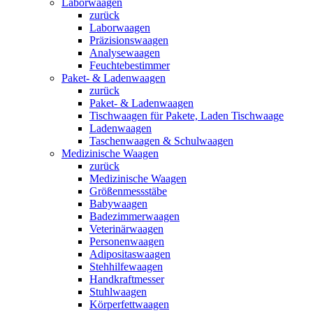
Laborwaagen
zurück
Laborwaagen
Präzisionswaagen
Analysewaagen
Feuchtebestimmer
Paket- & Ladenwaagen
zurück
Paket- & Ladenwaagen
Tischwaagen für Pakete, Laden Tischwaage
Ladenwaagen
Taschenwaagen & Schulwaagen
Medizinische Waagen
zurück
Medizinische Waagen
Größenmessstäbe
Babywaagen
Badezimmerwaagen
Veterinärwaagen
Personenwaagen
Adipositaswaagen
Stehhilfewaagen
Handkraftmesser
Stuhlwaagen
Körperfettwaagen