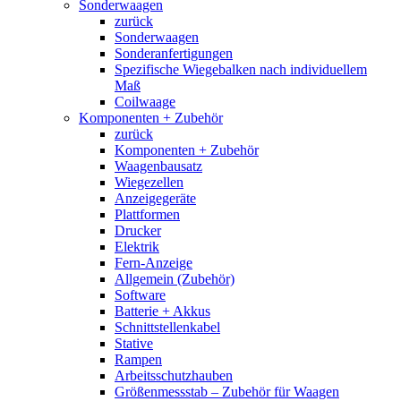
Sonderwaagen
zurück
Sonderwaagen
Sonderanfertigungen
Spezifische Wiegebalken nach individuellem
Maß
Coilwaage
Komponenten + Zubehör
zurück
Komponenten + Zubehör
Waagenbausatz
Wiegezellen
Anzeigegeräte
Plattformen
Drucker
Elektrik
Fern-Anzeige
Allgemein (Zubehör)
Software
Batterie + Akkus
Schnittstellenkabel
Stative
Rampen
Arbeitsschutzhauben
Größenmessstab – Zubehör für Waagen