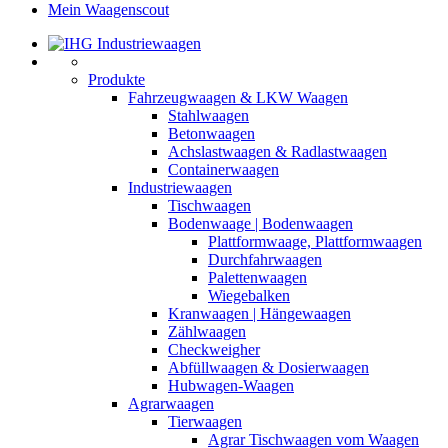
Mein Waagenscout
Produkte
Fahrzeugwaagen & LKW Waagen
Stahlwaagen
Betonwaagen
Achslastwaagen & Radlastwaagen
Containerwaagen
Industriewaagen
Tischwaagen
Bodenwaage | Bodenwaagen
Plattformwaage, Plattformwaagen
Durchfahrwaagen
Palettenwaagen
Wiegebalken
Kranwaagen | Hängewaagen
Zählwaagen
Checkweigher
Abfüllwaagen & Dosierwaagen
Hubwagen-Waagen
Agrarwaagen
Tierwaagen
Agrar Tischwaagen vom Waagen