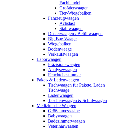
Fachhandel
Großtierwaagen
Tier-Wiegebalken
Fahrzeugwaagen
Achslast
Stahlwaagen
Dosierwaagen / Befüllwaagen
Big Bag Waage
Wiegebalken
Bodenwaage
Verkaufswaagen
Laborwaagen
Präzisionswaagen
Analysewaagen
Feuchtebestimmer
Paket- & Ladenwaagen
Tischwaagen für Pakete, Laden
Tischwaage
Ladenwaagen
Taschenwaagen & Schulwaagen
Medizinische Waagen
Größenmessstäbe
Babywaagen
Badezimmerwaagen
Veterinärwaagen