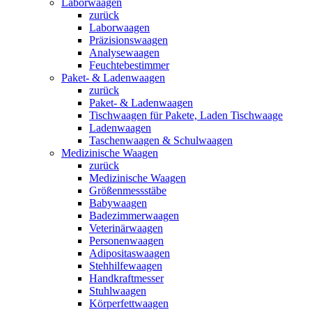
Laborwaagen
zurück
Laborwaagen
Präzisionswaagen
Analysewaagen
Feuchtebestimmer
Paket- & Ladenwaagen
zurück
Paket- & Ladenwaagen
Tischwaagen für Pakete, Laden Tischwaage
Ladenwaagen
Taschenwaagen & Schulwaagen
Medizinische Waagen
zurück
Medizinische Waagen
Größenmessstäbe
Babywaagen
Badezimmerwaagen
Veterinärwaagen
Personenwaagen
Adipositaswaagen
Stehhilfewaagen
Handkraftmesser
Stuhlwaagen
Körperfettwaagen