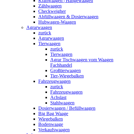
Kranwaagen | Hängewaagen
Zählwaagen
Checkweigher
Abfüllwaagen & Dosierwaagen
Hubwagen-Waagen
Agrarwaagen
zurück
Agrarwaagen
Tierwaagen
zurück
Tierwaagen
Agrar Tischwaagen vom Waagen
Fachhandel
Großtierwaagen
Tier-Wiegebalken
Fahrzeugwaagen
zurück
Fahrzeugwaagen
Achslast
Stahlwaagen
Dosierwaagen / Befüllwaagen
Big Bag Waage
Wiegebalken
Bodenwaage
Verkaufswaagen