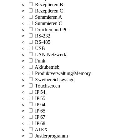
Rezeptieren B
Rezeptieren C
Summieren A
Summieren C
Drucken und PC
RS-232
RS-485
USB
LAN Netzwerk
Funk
Akkubetrieb
Produktverwaltung/Memory
Zweibereichswaage
Touchscreen
IP 54
IP 55
IP 64
IP 65
IP 67
IP 68
ATEX
Justierprogramm