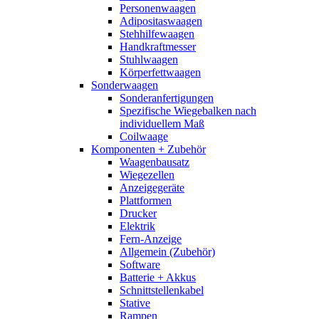
Personenwaagen
Adipositaswaagen
Stehhilfewaagen
Handkraftmesser
Stuhlwaagen
Körperfettwaagen
Sonderwaagen
Sonderanfertigungen
Spezifische Wiegebalken nach
individuellem Maß
Coilwaage
Komponenten + Zubehör
Waagenbausatz
Wiegezellen
Anzeigegeräte
Plattformen
Drucker
Elektrik
Fern-Anzeige
Allgemein (Zubehör)
Software
Batterie + Akkus
Schnittstellenkabel
Stative
Rampen