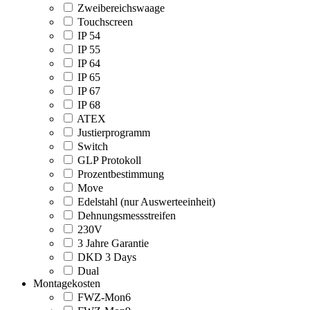
Zweibereichswaage
Touchscreen
IP 54
IP 55
IP 64
IP 65
IP 67
IP 68
ATEX
Justierprogramm
Switch
GLP Protokoll
Prozentbestimmung
Move
Edelstahl (nur Auswerteeinheit)
Dehnungsmessstreifen
230V
3 Jahre Garantie
DKD 3 Days
Dual
Montagekosten
FWZ-Mon6