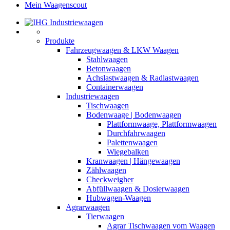
Mein Waagenscout
Produkte
Fahrzeugwaagen & LKW Waagen
Stahlwaagen
Betonwaagen
Achslastwaagen & Radlastwaagen
Containerwaagen
Industriewaagen
Tischwaagen
Bodenwaage | Bodenwaagen
Plattformwaage, Plattformwaagen
Durchfahrwaagen
Palettenwaagen
Wiegebalken
Kranwaagen | Hängewaagen
Zählwaagen
Checkweigher
Abfüllwaagen & Dosierwaagen
Hubwagen-Waagen
Agrarwaagen
Tierwaagen
Agrar Tischwaagen vom Waagen