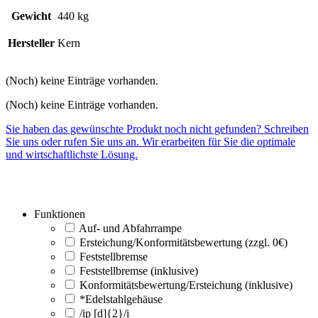
Gewicht
440 kg
Hersteller
Kern
(Noch) keine Einträge vorhanden.
(Noch) keine Einträge vorhanden.
Sie haben das gewünschte Produkt noch nicht gefunden? Schreiben
Sie uns oder rufen Sie uns an. Wir erarbeiten für Sie die optimale
und wirtschaftlichste Lösung.
Funktionen
Auf- und Abfahrrampe
Ersteichung/Konformitätsbewertung (zzgl. 0€)
Feststellbremse
Feststellbremse (inklusive)
Konformitätsbewertung/Ersteichung (inklusive)
*Edelstahlgehäuse
/ip [d]{2}/i