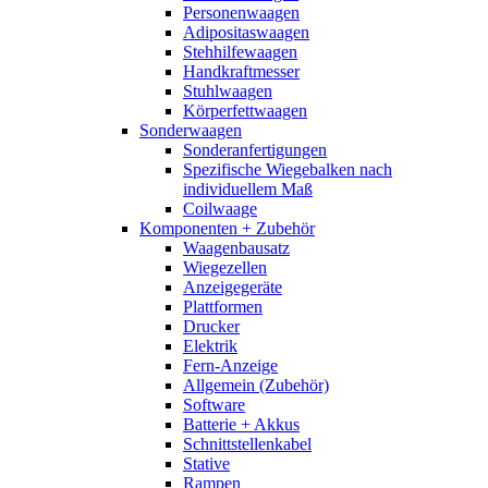
Personenwaagen
Adipositaswaagen
Stehhilfewaagen
Handkraftmesser
Stuhlwaagen
Körperfettwaagen
Sonderwaagen
Sonderanfertigungen
Spezifische Wiegebalken nach
individuellem Maß
Coilwaage
Komponenten + Zubehör
Waagenbausatz
Wiegezellen
Anzeigegeräte
Plattformen
Drucker
Elektrik
Fern-Anzeige
Allgemein (Zubehör)
Software
Batterie + Akkus
Schnittstellenkabel
Stative
Rampen