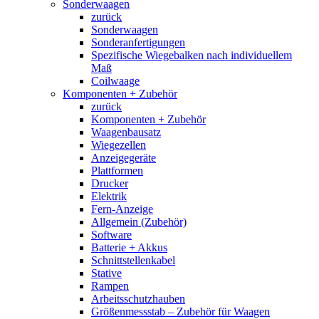
Sonderwaagen
zurück
Sonderwaagen
Sonderanfertigungen
Spezifische Wiegebalken nach individuellem
Maß
Coilwaage
Komponenten + Zubehör
zurück
Komponenten + Zubehör
Waagenbausatz
Wiegezellen
Anzeigegeräte
Plattformen
Drucker
Elektrik
Fern-Anzeige
Allgemein (Zubehör)
Software
Batterie + Akkus
Schnittstellenkabel
Stative
Rampen
Arbeitsschutzhauben
Größenmessstab – Zubehör für Waagen