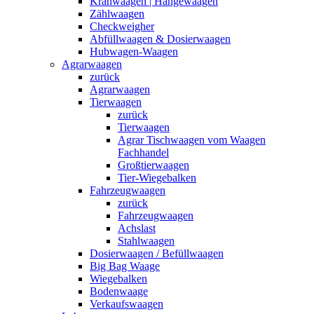
Kranwaagen | Hängewaagen
Zählwaagen
Checkweigher
Abfüllwaagen & Dosierwaagen
Hubwagen-Waagen
Agrarwaagen
zurück
Agrarwaagen
Tierwaagen
zurück
Tierwaagen
Agrar Tischwaagen vom Waagen
Fachhandel
Großtierwaagen
Tier-Wiegebalken
Fahrzeugwaagen
zurück
Fahrzeugwaagen
Achslast
Stahlwaagen
Dosierwaagen / Befüllwaagen
Big Bag Waage
Wiegebalken
Bodenwaage
Verkaufswaagen