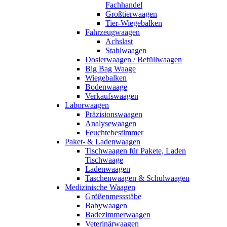
Fachhandel
Großtierwaagen
Tier-Wiegebalken
Fahrzeugwaagen
Achslast
Stahlwaagen
Dosierwaagen / Befüllwaagen
Big Bag Waage
Wiegebalken
Bodenwaage
Verkaufswaagen
Laborwaagen
Präzisionswaagen
Analysewaagen
Feuchtebestimmer
Paket- & Ladenwaagen
Tischwaagen für Pakete, Laden
Tischwaage
Ladenwaagen
Taschenwaagen & Schulwaagen
Medizinische Waagen
Größenmessstäbe
Babywaagen
Badezimmerwaagen
Veterinärwaagen