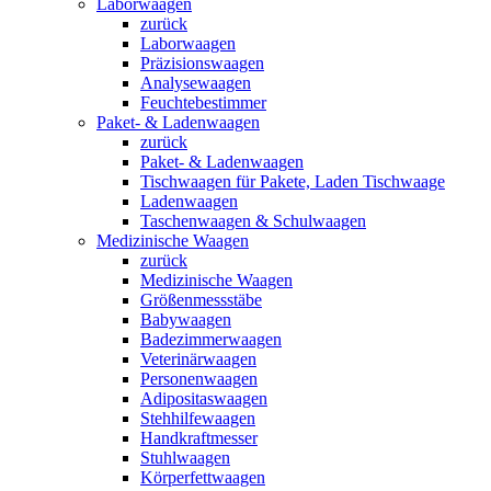
Laborwaagen
zurück
Laborwaagen
Präzisionswaagen
Analysewaagen
Feuchtebestimmer
Paket- & Ladenwaagen
zurück
Paket- & Ladenwaagen
Tischwaagen für Pakete, Laden Tischwaage
Ladenwaagen
Taschenwaagen & Schulwaagen
Medizinische Waagen
zurück
Medizinische Waagen
Größenmessstäbe
Babywaagen
Badezimmerwaagen
Veterinärwaagen
Personenwaagen
Adipositaswaagen
Stehhilfewaagen
Handkraftmesser
Stuhlwaagen
Körperfettwaagen