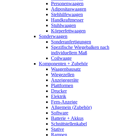
Personenwaagen
Adipositaswaagen
Stehhilfewaagen
Handkraftmesser
Stuhlwaagen
Körperfettwaagen
Sonderwaagen
Sonderanfertigungen
Spezifische Wiegebalken nach
individuellem Maß
Coilwaage
Komponenten + Zubehör
Waagenbausatz
Wiegezellen
Anzeigegeräte
Plattformen
Drucker
Elektrik
Fern-Anzeige
Allgemein (Zubehör)
Software
Batterie + Akkus
Schnittstellenkabel
Stative
Rampen