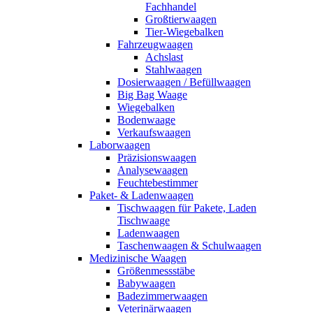
Fachhandel
Großtierwaagen
Tier-Wiegebalken
Fahrzeugwaagen
Achslast
Stahlwaagen
Dosierwaagen / Befüllwaagen
Big Bag Waage
Wiegebalken
Bodenwaage
Verkaufswaagen
Laborwaagen
Präzisionswaagen
Analysewaagen
Feuchtebestimmer
Paket- & Ladenwaagen
Tischwaagen für Pakete, Laden
Tischwaage
Ladenwaagen
Taschenwaagen & Schulwaagen
Medizinische Waagen
Größenmessstäbe
Babywaagen
Badezimmerwaagen
Veterinärwaagen