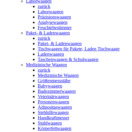
Laborwaagen
zurück
Laborwaagen
Präzisionswaagen
Analysewaagen
Feuchtebestimmer
Paket- & Ladenwaagen
zurück
Paket- & Ladenwaagen
Tischwaagen für Pakete, Laden Tischwaage
Ladenwaagen
Taschenwaagen & Schulwaagen
Medizinische Waagen
zurück
Medizinische Waagen
Größenmessstäbe
Babywaagen
Badezimmerwaagen
Veterinärwaagen
Personenwaagen
Adipositaswaagen
Stehhilfewaagen
Handkraftmesser
Stuhlwaagen
Körperfettwaagen