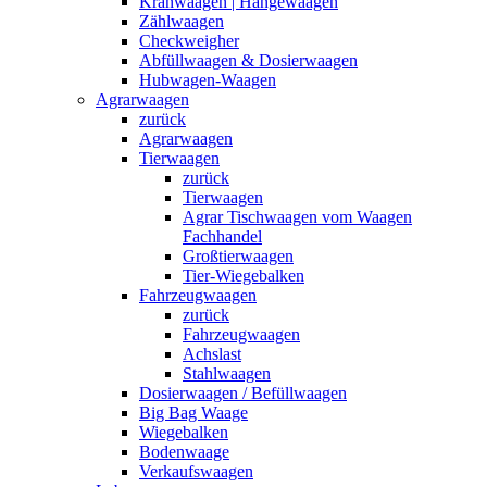
Kranwaagen | Hängewaagen
Zählwaagen
Checkweigher
Abfüllwaagen & Dosierwaagen
Hubwagen-Waagen
Agrarwaagen
zurück
Agrarwaagen
Tierwaagen
zurück
Tierwaagen
Agrar Tischwaagen vom Waagen
Fachhandel
Großtierwaagen
Tier-Wiegebalken
Fahrzeugwaagen
zurück
Fahrzeugwaagen
Achslast
Stahlwaagen
Dosierwaagen / Befüllwaagen
Big Bag Waage
Wiegebalken
Bodenwaage
Verkaufswaagen