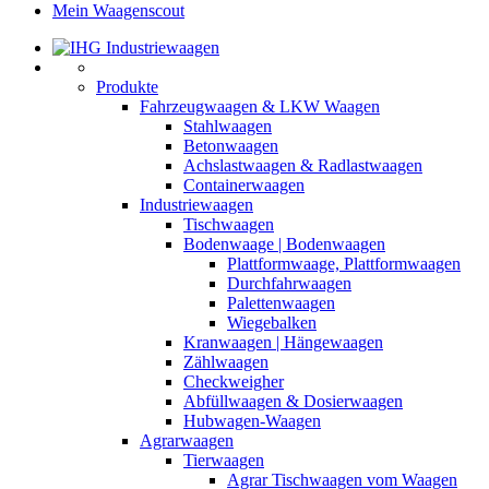
Mein Waagenscout
Produkte
Fahrzeugwaagen & LKW Waagen
Stahlwaagen
Betonwaagen
Achslastwaagen & Radlastwaagen
Containerwaagen
Industriewaagen
Tischwaagen
Bodenwaage | Bodenwaagen
Plattformwaage, Plattformwaagen
Durchfahrwaagen
Palettenwaagen
Wiegebalken
Kranwaagen | Hängewaagen
Zählwaagen
Checkweigher
Abfüllwaagen & Dosierwaagen
Hubwagen-Waagen
Agrarwaagen
Tierwaagen
Agrar Tischwaagen vom Waagen