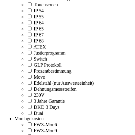
Touchscreen
IP 54
IP 55
IP 64
IP 65
IP 67
IP 68
ATEX
Justierprogramm
Switch
GLP Protokoll
Prozentbestimmung
Move
Edelstahl (nur Auswerteeinheit)
Dehnungsmessstreifen
230V
3 Jahre Garantie
DKD 3 Days
Dual
Montagekosten
FWZ-Mon6
FWZ-Mon9