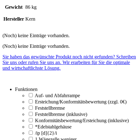
Gewicht
86 kg
Hersteller
Kern
(Noch) keine Einträge vorhanden.
(Noch) keine Einträge vorhanden.
Sie haben das gewünschte Produkt noch nicht gefunden? Schreiben
Sie uns oder rufen Sie uns an. Wir erarbeiten für Sie die optimale
und wirtschaftlichste Lösung.
Funktionen
Auf- und Abfahrrampe
Ersteichung/Konformitätsbewertung (zzgl. 0€)
Feststellbremse
Feststellbremse (inklusive)
Konformitätsbewertung/Ersteichung (inklusive)
*Edelstahlgehäuse
/ip [d]{2}/i
1 Wägezelle weniger