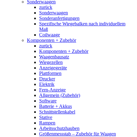
Sonderwaagen
zurück
Sonderwaagen
Sonderanfertigungen
Spezifische Wiegebalken nach individuellem
Maß
Coilwaage
Komponenten + Zubehör
zurück
Komponenten + Zubehör
Waagenbausatz
Wiegezellen
Anzeigegeräte
Plattformen
Drucker
Elektrik
Fern-Anzeige
Allgemein (Zubehör)
Software
Batterie + Akkus
Schnittstellenkabel
Stative
Rampen
Arbeitsschutzhauben
Größenmessstab – Zubehör für Waagen