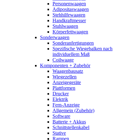
Personenwaagen
Adipositaswaagen
Stehhilfewaagen
Handkraftmesser
Stuhlwaagen
Körperfettwaagen
Sonderwaagen
Sonderanfertigungen
Spezifische Wiegebalken nach
individuellem Maß
Coilwaage
Komponenten + Zubehör
Waagenbausatz
Wiegezellen
Anzeigegeräte
Plattformen
Drucker
Elektrik
Fern-Anzeige
Allgemein (Zubehör)
Software
Batterie + Akkus
Schnittstellenkabel
Stative
Rampen