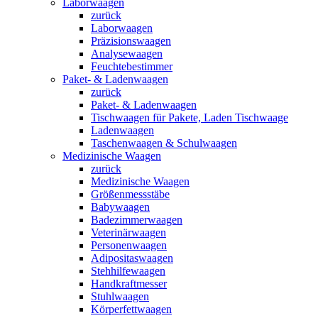
Laborwaagen
zurück
Laborwaagen
Präzisionswaagen
Analysewaagen
Feuchtebestimmer
Paket- & Ladenwaagen
zurück
Paket- & Ladenwaagen
Tischwaagen für Pakete, Laden Tischwaage
Ladenwaagen
Taschenwaagen & Schulwaagen
Medizinische Waagen
zurück
Medizinische Waagen
Größenmessstäbe
Babywaagen
Badezimmerwaagen
Veterinärwaagen
Personenwaagen
Adipositaswaagen
Stehhilfewaagen
Handkraftmesser
Stuhlwaagen
Körperfettwaagen