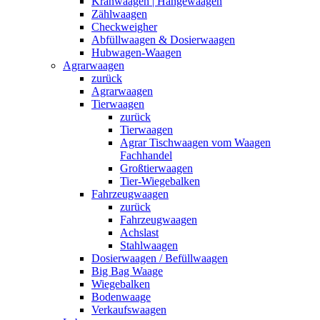
Kranwaagen | Hängewaagen
Zählwaagen
Checkweigher
Abfüllwaagen & Dosierwaagen
Hubwagen-Waagen
Agrarwaagen
zurück
Agrarwaagen
Tierwaagen
zurück
Tierwaagen
Agrar Tischwaagen vom Waagen
Fachhandel
Großtierwaagen
Tier-Wiegebalken
Fahrzeugwaagen
zurück
Fahrzeugwaagen
Achslast
Stahlwaagen
Dosierwaagen / Befüllwaagen
Big Bag Waage
Wiegebalken
Bodenwaage
Verkaufswaagen