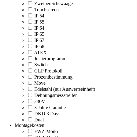
Zweibereichswaage
Touchscreen
IP 54
IP 55
IP 64
IP 65
IP 67
IP 68
ATEX
Justierprogramm
Switch
GLP Protokoll
Prozentbestimmung
Move
Edelstahl (nur Auswerteeinheit)
Dehnungsmessstreifen
230V
3 Jahre Garantie
DKD 3 Days
Dual
Montagekosten
FWZ-Mon6