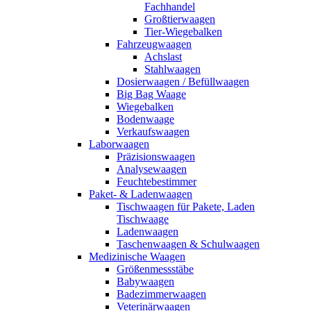
Fachhandel
Großtierwaagen
Tier-Wiegebalken
Fahrzeugwaagen
Achslast
Stahlwaagen
Dosierwaagen / Befüllwaagen
Big Bag Waage
Wiegebalken
Bodenwaage
Verkaufswaagen
Laborwaagen
Präzisionswaagen
Analysewaagen
Feuchtebestimmer
Paket- & Ladenwaagen
Tischwaagen für Pakete, Laden
Tischwaage
Ladenwaagen
Taschenwaagen & Schulwaagen
Medizinische Waagen
Größenmessstäbe
Babywaagen
Badezimmerwaagen
Veterinärwaagen