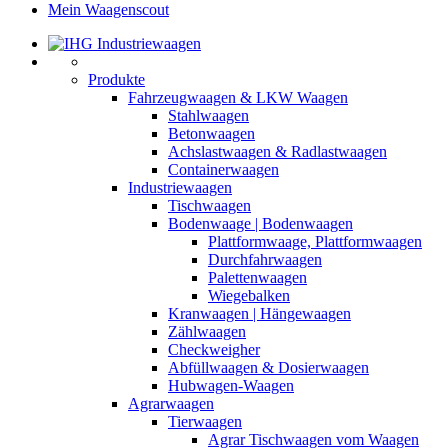
Mein Waagenscout
Produkte
Fahrzeugwaagen & LKW Waagen
Stahlwaagen
Betonwaagen
Achslastwaagen & Radlastwaagen
Containerwaagen
Industriewaagen
Tischwaagen
Bodenwaage | Bodenwaagen
Plattformwaage, Plattformwaagen
Durchfahrwaagen
Palettenwaagen
Wiegebalken
Kranwaagen | Hängewaagen
Zählwaagen
Checkweigher
Abfüllwaagen & Dosierwaagen
Hubwagen-Waagen
Agrarwaagen
Tierwaagen
Agrar Tischwaagen vom Waagen