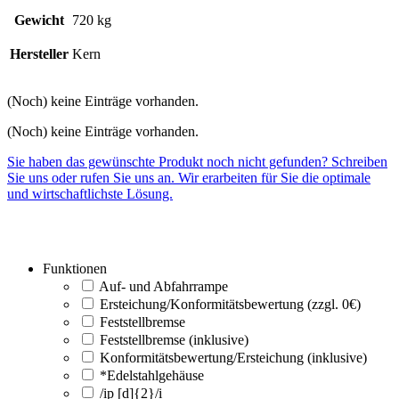
Gewicht
720 kg
Hersteller
Kern
(Noch) keine Einträge vorhanden.
(Noch) keine Einträge vorhanden.
Sie haben das gewünschte Produkt noch nicht gefunden? Schreiben
Sie uns oder rufen Sie uns an. Wir erarbeiten für Sie die optimale
und wirtschaftlichste Lösung.
Funktionen
Auf- und Abfahrrampe
Ersteichung/Konformitätsbewertung (zzgl. 0€)
Feststellbremse
Feststellbremse (inklusive)
Konformitätsbewertung/Ersteichung (inklusive)
*Edelstahlgehäuse
/ip [d]{2}/i