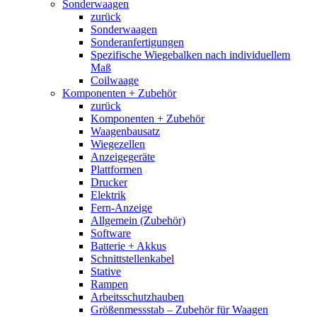
Sonderwaagen
zurück
Sonderwaagen
Sonderanfertigungen
Spezifische Wiegebalken nach individuellem
Maß
Coilwaage
Komponenten + Zubehör
zurück
Komponenten + Zubehör
Waagenbausatz
Wiegezellen
Anzeigegeräte
Plattformen
Drucker
Elektrik
Fern-Anzeige
Allgemein (Zubehör)
Software
Batterie + Akkus
Schnittstellenkabel
Stative
Rampen
Arbeitsschutzhauben
Größenmessstab – Zubehör für Waagen