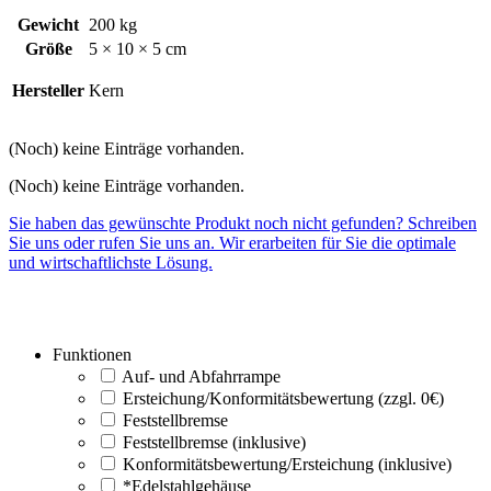
Gewicht
200 kg
Größe
5 × 10 × 5 cm
Hersteller
Kern
(Noch) keine Einträge vorhanden.
(Noch) keine Einträge vorhanden.
Sie haben das gewünschte Produkt noch nicht gefunden? Schreiben
Sie uns oder rufen Sie uns an. Wir erarbeiten für Sie die optimale
und wirtschaftlichste Lösung.
Funktionen
Auf- und Abfahrrampe
Ersteichung/Konformitätsbewertung (zzgl. 0€)
Feststellbremse
Feststellbremse (inklusive)
Konformitätsbewertung/Ersteichung (inklusive)
*Edelstahlgehäuse