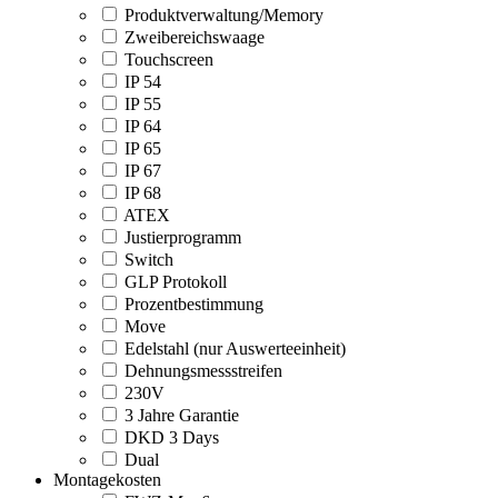
Produktverwaltung/Memory
Zweibereichswaage
Touchscreen
IP 54
IP 55
IP 64
IP 65
IP 67
IP 68
ATEX
Justierprogramm
Switch
GLP Protokoll
Prozentbestimmung
Move
Edelstahl (nur Auswerteeinheit)
Dehnungsmessstreifen
230V
3 Jahre Garantie
DKD 3 Days
Dual
Montagekosten