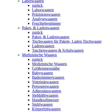
Laborwaagen
zurück
Laborwaagen
Präzisionswaagen
Analysewaagen
Feuchtebestimmer
Paket- & Ladenwaagen
zurück
Paket- & Ladenwaagen
Tischwaagen für Pakete, Laden Tischwaage
Ladenwaagen
Taschenwaagen & Schulwaagen
Medizinische Waagen
zurück
Medizinische Waagen
Größenmessstäbe
Babywaagen
Badezimmerwaagen
Veterinärwaagen
Personenwaagen
Adipositaswaagen
Stehhilfewaagen
Handkraftmesser
Stuhlwaagen
Körperfettwaagen