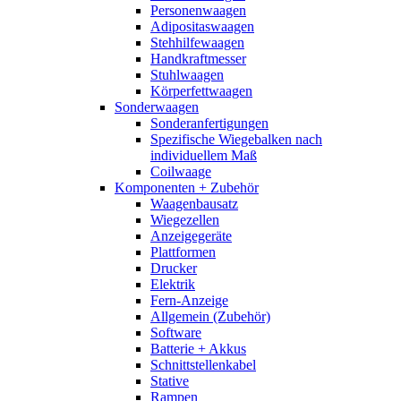
Personenwaagen
Adipositaswaagen
Stehhilfewaagen
Handkraftmesser
Stuhlwaagen
Körperfettwaagen
Sonderwaagen
Sonderanfertigungen
Spezifische Wiegebalken nach
individuellem Maß
Coilwaage
Komponenten + Zubehör
Waagenbausatz
Wiegezellen
Anzeigegeräte
Plattformen
Drucker
Elektrik
Fern-Anzeige
Allgemein (Zubehör)
Software
Batterie + Akkus
Schnittstellenkabel
Stative
Rampen