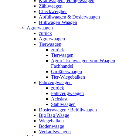
Kranwaagen | Hängewaagen
Zählwaagen
Checkweigher
Abfüllwaagen & Dosierwaagen
Hubwagen-Waagen
Agrarwaagen
zurück
Agrarwaagen
Tierwaagen
zurück
Tierwaagen
Agrar Tischwaagen vom Waagen
Fachhandel
Großtierwaagen
Tier-Wiegebalken
Fahrzeugwaagen
zurück
Fahrzeugwaagen
Achslast
Stahlwaagen
Dosierwaagen / Befüllwaagen
Big Bag Waage
Wiegebalken
Bodenwaage
Verkaufswaagen