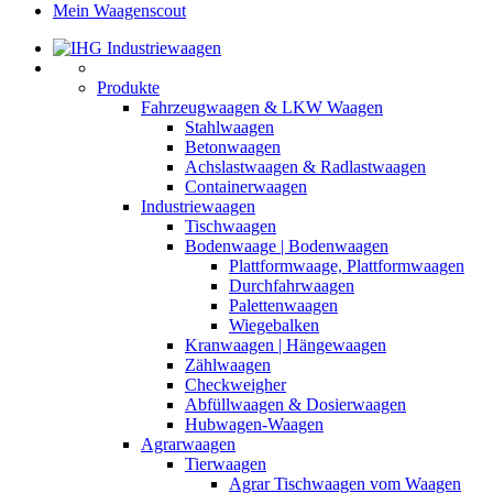
Mein Waagenscout
Produkte
Fahrzeugwaagen & LKW Waagen
Stahlwaagen
Betonwaagen
Achslastwaagen & Radlastwaagen
Containerwaagen
Industriewaagen
Tischwaagen
Bodenwaage | Bodenwaagen
Plattformwaage, Plattformwaagen
Durchfahrwaagen
Palettenwaagen
Wiegebalken
Kranwaagen | Hängewaagen
Zählwaagen
Checkweigher
Abfüllwaagen & Dosierwaagen
Hubwagen-Waagen
Agrarwaagen
Tierwaagen
Agrar Tischwaagen vom Waagen