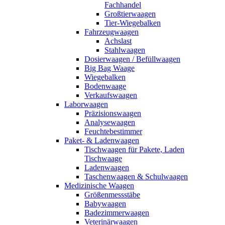
Fachhandel
Großtierwaagen
Tier-Wiegebalken
Fahrzeugwaagen
Achslast
Stahlwaagen
Dosierwaagen / Befüllwaagen
Big Bag Waage
Wiegebalken
Bodenwaage
Verkaufswaagen
Laborwaagen
Präzisionswaagen
Analysewaagen
Feuchtebestimmer
Paket- & Ladenwaagen
Tischwaagen für Pakete, Laden
Tischwaage
Ladenwaagen
Taschenwaagen & Schulwaagen
Medizinische Waagen
Größenmessstäbe
Babywaagen
Badezimmerwaagen
Veterinärwaagen