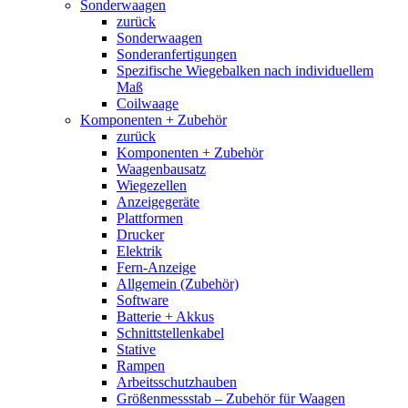
Sonderwaagen
zurück
Sonderwaagen
Sonderanfertigungen
Spezifische Wiegebalken nach individuellem
Maß
Coilwaage
Komponenten + Zubehör
zurück
Komponenten + Zubehör
Waagenbausatz
Wiegezellen
Anzeigegeräte
Plattformen
Drucker
Elektrik
Fern-Anzeige
Allgemein (Zubehör)
Software
Batterie + Akkus
Schnittstellenkabel
Stative
Rampen
Arbeitsschutzhauben
Größenmessstab – Zubehör für Waagen