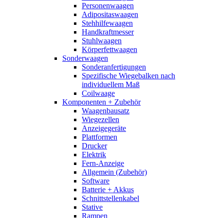
Personenwaagen
Adipositaswaagen
Stehhilfewaagen
Handkraftmesser
Stuhlwaagen
Körperfettwaagen
Sonderwaagen
Sonderanfertigungen
Spezifische Wiegebalken nach
individuellem Maß
Coilwaage
Komponenten + Zubehör
Waagenbausatz
Wiegezellen
Anzeigegeräte
Plattformen
Drucker
Elektrik
Fern-Anzeige
Allgemein (Zubehör)
Software
Batterie + Akkus
Schnittstellenkabel
Stative
Rampen