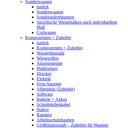
Sonderwaagen
zurück
Sonderwaagen
Sonderanfertigungen
Spezifische Wiegebalken nach individuellem
Maß
Coilwaage
Komponenten + Zubehör
zurück
Komponenten + Zubehör
Waagenbausatz
Wiegezellen
Anzeigegeräte
Plattformen
Drucker
Elektrik
Fern-Anzeige
Allgemein (Zubehör)
Software
Batterie + Akkus
Schnittstellenkabel
Stative
Rampen
Arbeitsschutzhauben
Größenmessstab – Zubehör für Waagen