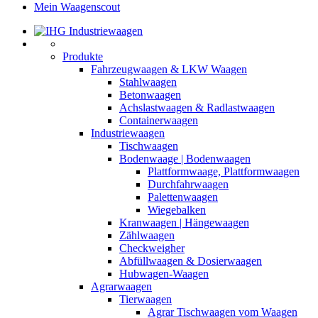
Mein Waagenscout
Produkte
Fahrzeugwaagen & LKW Waagen
Stahlwaagen
Betonwaagen
Achslastwaagen & Radlastwaagen
Containerwaagen
Industriewaagen
Tischwaagen
Bodenwaage | Bodenwaagen
Plattformwaage, Plattformwaagen
Durchfahrwaagen
Palettenwaagen
Wiegebalken
Kranwaagen | Hängewaagen
Zählwaagen
Checkweigher
Abfüllwaagen & Dosierwaagen
Hubwagen-Waagen
Agrarwaagen
Tierwaagen
Agrar Tischwaagen vom Waagen