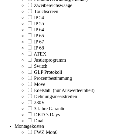
Zweibereichswaage
Touchscreen
IP 54
IP 55
IP 64
IP 65
IP 67
IP 68
ATEX
Justierprogramm
Switch
GLP Protokoll
Prozentbestimmung
Move
Edelstahl (nur Auswerteeinheit)
Dehnungsmessstreifen
230V
3 Jahre Garantie
DKD 3 Days
Dual
Montagekosten
FWZ-Mon6