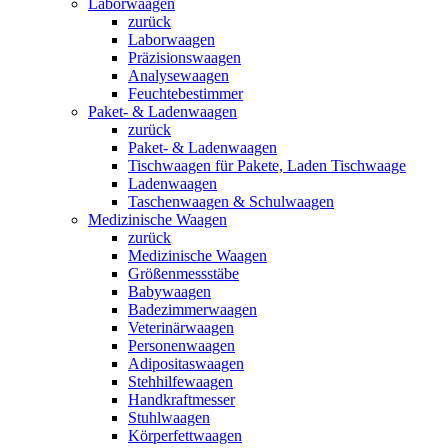
Laborwaagen
zurück
Laborwaagen
Präzisionswaagen
Analysewaagen
Feuchtebestimmer
Paket- & Ladenwaagen
zurück
Paket- & Ladenwaagen
Tischwaagen für Pakete, Laden Tischwaage
Ladenwaagen
Taschenwaagen & Schulwaagen
Medizinische Waagen
zurück
Medizinische Waagen
Größenmessstäbe
Babywaagen
Badezimmerwaagen
Veterinärwaagen
Personenwaagen
Adipositaswaagen
Stehhilfewaagen
Handkraftmesser
Stuhlwaagen
Körperfettwaagen