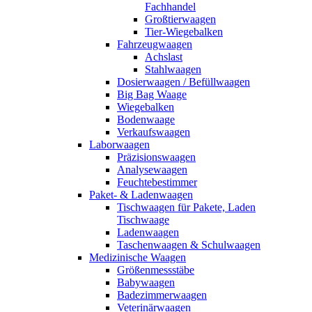
Fachhandel
Großtierwaagen
Tier-Wiegebalken
Fahrzeugwaagen
Achslast
Stahlwaagen
Dosierwaagen / Befüllwaagen
Big Bag Waage
Wiegebalken
Bodenwaage
Verkaufswaagen
Laborwaagen
Präzisionswaagen
Analysewaagen
Feuchtebestimmer
Paket- & Ladenwaagen
Tischwaagen für Pakete, Laden
Tischwaage
Ladenwaagen
Taschenwaagen & Schulwaagen
Medizinische Waagen
Größenmessstäbe
Babywaagen
Badezimmerwaagen
Veterinärwaagen