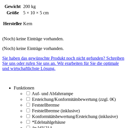
Gewicht
200 kg
Größe
5 × 10 × 5 cm
Hersteller
Kern
(Noch) keine Einträge vorhanden.
(Noch) keine Einträge vorhanden.
Sie haben das gewünschte Produkt noch nicht gefunden? Schreiben
Sie uns oder rufen Sie uns an. Wir erarbeiten für Sie die optimale
und wirtschaftlichste Lösung.
Funktionen
Auf- und Abfahrrampe
Ersteichung/Konformitätsbewertung (zzgl. 0€)
Feststellbremse
Feststellbremse (inklusive)
Konformitätsbewertung/Ersteichung (inklusive)
*Edelstahlgehäuse
/ip [d]{2}/i