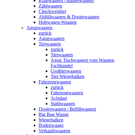
Kranwaagen | Hängewaagen
Zählwaagen
Checkweigher
Abfüllwaagen & Dosierwaagen
Hubwagen-Waagen
Agrarwaagen
zurück
Agrarwaagen
Tierwaagen
zurück
Tierwaagen
Agrar Tischwaagen vom Waagen
Fachhandel
Großtierwaagen
Tier-Wiegebalken
Fahrzeugwaagen
zurück
Fahrzeugwaagen
Achslast
Stahlwaagen
Dosierwaagen / Befüllwaagen
Big Bag Waage
Wiegebalken
Bodenwaage
Verkaufswaagen