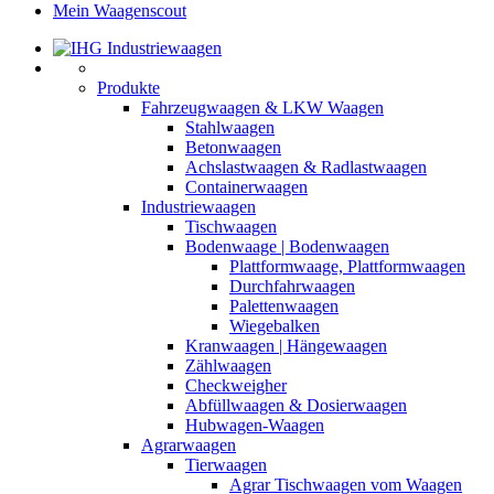
Mein Waagenscout
Produkte
Fahrzeugwaagen & LKW Waagen
Stahlwaagen
Betonwaagen
Achslastwaagen & Radlastwaagen
Containerwaagen
Industriewaagen
Tischwaagen
Bodenwaage | Bodenwaagen
Plattformwaage, Plattformwaagen
Durchfahrwaagen
Palettenwaagen
Wiegebalken
Kranwaagen | Hängewaagen
Zählwaagen
Checkweigher
Abfüllwaagen & Dosierwaagen
Hubwagen-Waagen
Agrarwaagen
Tierwaagen
Agrar Tischwaagen vom Waagen