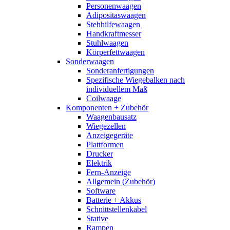
Personenwaagen
Adipositaswaagen
Stehhilfewaagen
Handkraftmesser
Stuhlwaagen
Körperfettwaagen
Sonderwaagen
Sonderanfertigungen
Spezifische Wiegebalken nach
individuellem Maß
Coilwaage
Komponenten + Zubehör
Waagenbausatz
Wiegezellen
Anzeigegeräte
Plattformen
Drucker
Elektrik
Fern-Anzeige
Allgemein (Zubehör)
Software
Batterie + Akkus
Schnittstellenkabel
Stative
Rampen