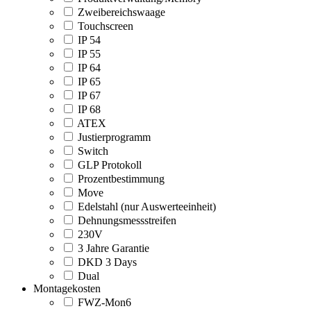
Zweibereichswaage
Touchscreen
IP 54
IP 55
IP 64
IP 65
IP 67
IP 68
ATEX
Justierprogramm
Switch
GLP Protokoll
Prozentbestimmung
Move
Edelstahl (nur Auswerteeinheit)
Dehnungsmessstreifen
230V
3 Jahre Garantie
DKD 3 Days
Dual
Montagekosten
FWZ-Mon6