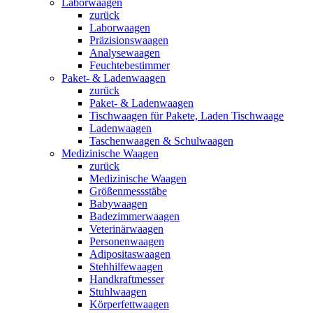
Laborwaagen
zurück
Laborwaagen
Präzisionswaagen
Analysewaagen
Feuchtebestimmer
Paket- & Ladenwaagen
zurück
Paket- & Ladenwaagen
Tischwaagen für Pakete, Laden Tischwaage
Ladenwaagen
Taschenwaagen & Schulwaagen
Medizinische Waagen
zurück
Medizinische Waagen
Größenmessstäbe
Babywaagen
Badezimmerwaagen
Veterinärwaagen
Personenwaagen
Adipositaswaagen
Stehhilfewaagen
Handkraftmesser
Stuhlwaagen
Körperfettwaagen