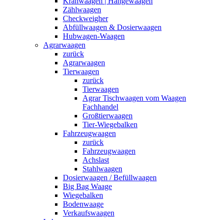
Kranwaagen | Hängewaagen
Zählwaagen
Checkweigher
Abfüllwaagen & Dosierwaagen
Hubwagen-Waagen
Agrarwaagen
zurück
Agrarwaagen
Tierwaagen
zurück
Tierwaagen
Agrar Tischwaagen vom Waagen
Fachhandel
Großtierwaagen
Tier-Wiegebalken
Fahrzeugwaagen
zurück
Fahrzeugwaagen
Achslast
Stahlwaagen
Dosierwaagen / Befüllwaagen
Big Bag Waage
Wiegebalken
Bodenwaage
Verkaufswaagen