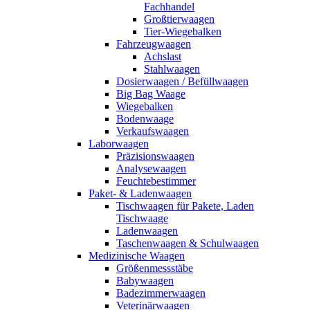
Fachhandel
Großtierwaagen
Tier-Wiegebalken
Fahrzeugwaagen
Achslast
Stahlwaagen
Dosierwaagen / Befüllwaagen
Big Bag Waage
Wiegebalken
Bodenwaage
Verkaufswaagen
Laborwaagen
Präzisionswaagen
Analysewaagen
Feuchtebestimmer
Paket- & Ladenwaagen
Tischwaagen für Pakete, Laden
Tischwaage
Ladenwaagen
Taschenwaagen & Schulwaagen
Medizinische Waagen
Größenmessstäbe
Babywaagen
Badezimmerwaagen
Veterinärwaagen