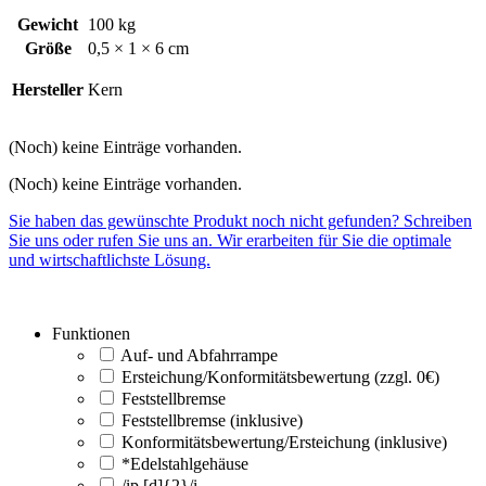
Gewicht
100 kg
Größe
0,5 × 1 × 6 cm
Hersteller
Kern
(Noch) keine Einträge vorhanden.
(Noch) keine Einträge vorhanden.
Sie haben das gewünschte Produkt noch nicht gefunden? Schreiben
Sie uns oder rufen Sie uns an. Wir erarbeiten für Sie die optimale
und wirtschaftlichste Lösung.
Funktionen
Auf- und Abfahrrampe
Ersteichung/Konformitätsbewertung (zzgl. 0€)
Feststellbremse
Feststellbremse (inklusive)
Konformitätsbewertung/Ersteichung (inklusive)
*Edelstahlgehäuse
/ip [d]{2}/i