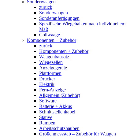
Sonderwaagen
zurück
Sonderwaagen
Sonderanfertigungen
Spezifische Wiegebalken nach individuellem
Maß
Coilwaage
Komponenten + Zubehör
zurück
Komponenten + Zubehör
Waagenbausatz
Wiegezellen
Anzeigegeräte
Plattformen
Drucker
Elektrik
Fern-Anzeige
Allgemein (Zubehör)
Software
Batterie + Akkus
Schnittstellenkabel
Stative
Rampen
Arbeitsschutzhauben
Größenmessstab – Zubehör für Waagen