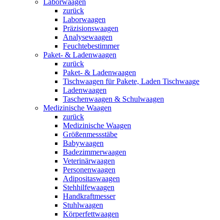
Laborwaagen
zurück
Laborwaagen
Präzisionswaagen
Analysewaagen
Feuchtebestimmer
Paket- & Ladenwaagen
zurück
Paket- & Ladenwaagen
Tischwaagen für Pakete, Laden Tischwaage
Ladenwaagen
Taschenwaagen & Schulwaagen
Medizinische Waagen
zurück
Medizinische Waagen
Größenmessstäbe
Babywaagen
Badezimmerwaagen
Veterinärwaagen
Personenwaagen
Adipositaswaagen
Stehhilfewaagen
Handkraftmesser
Stuhlwaagen
Körperfettwaagen