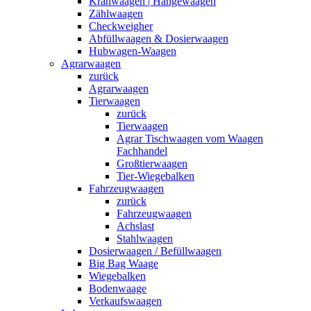
Kranwaagen | Hängewaagen
Zählwaagen
Checkweigher
Abfüllwaagen & Dosierwaagen
Hubwagen-Waagen
Agrarwaagen
zurück
Agrarwaagen
Tierwaagen
zurück
Tierwaagen
Agrar Tischwaagen vom Waagen
Fachhandel
Großtierwaagen
Tier-Wiegebalken
Fahrzeugwaagen
zurück
Fahrzeugwaagen
Achslast
Stahlwaagen
Dosierwaagen / Befüllwaagen
Big Bag Waage
Wiegebalken
Bodenwaage
Verkaufswaagen