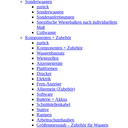
Sonderwaagen
zurück
Sonderwaagen
Sonderanfertigungen
Spezifische Wiegebalken nach individuellem
Maß
Coilwaage
Komponenten + Zubehör
zurück
Komponenten + Zubehör
Waagenbausatz
Wiegezellen
Anzeigegeräte
Plattformen
Drucker
Elektrik
Fern-Anzeige
Allgemein (Zubehör)
Software
Batterie + Akkus
Schnittstellenkabel
Stative
Rampen
Arbeitsschutzhauben
Größenmessstab – Zubehör für Waagen