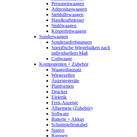
Personenwaagen
Adipositaswaagen
Stehhilfewaagen
Handkraftmesser
Stuhlwaagen
Körperfettwaagen
Sonderwaagen
Sonderanfertigungen
Spezifische Wiegebalken nach
individuellem Maß
Coilwaage
Komponenten + Zubehör
Waagenbausatz
Wiegezellen
Anzeigegeräte
Plattformen
Drucker
Elektrik
Fern-Anzeige
Allgemein (Zubehör)
Software
Batterie + Akkus
Schnittstellenkabel
Stative
Rampen