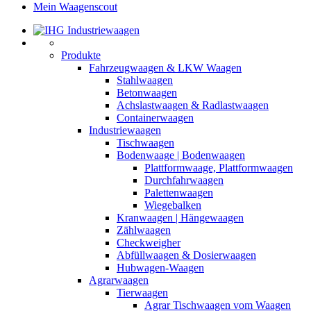
Mein Waagenscout
Produkte
Fahrzeugwaagen & LKW Waagen
Stahlwaagen
Betonwaagen
Achslastwaagen & Radlastwaagen
Containerwaagen
Industriewaagen
Tischwaagen
Bodenwaage | Bodenwaagen
Plattformwaage, Plattformwaagen
Durchfahrwaagen
Palettenwaagen
Wiegebalken
Kranwaagen | Hängewaagen
Zählwaagen
Checkweigher
Abfüllwaagen & Dosierwaagen
Hubwagen-Waagen
Agrarwaagen
Tierwaagen
Agrar Tischwaagen vom Waagen