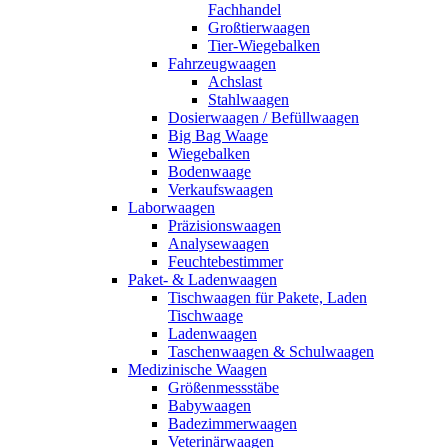
Fachhandel
Großtierwaagen
Tier-Wiegebalken
Fahrzeugwaagen
Achslast
Stahlwaagen
Dosierwaagen / Befüllwaagen
Big Bag Waage
Wiegebalken
Bodenwaage
Verkaufswaagen
Laborwaagen
Präzisionswaagen
Analysewaagen
Feuchtebestimmer
Paket- & Ladenwaagen
Tischwaagen für Pakete, Laden
Tischwaage
Ladenwaagen
Taschenwaagen & Schulwaagen
Medizinische Waagen
Größenmessstäbe
Babywaagen
Badezimmerwaagen
Veterinärwaagen