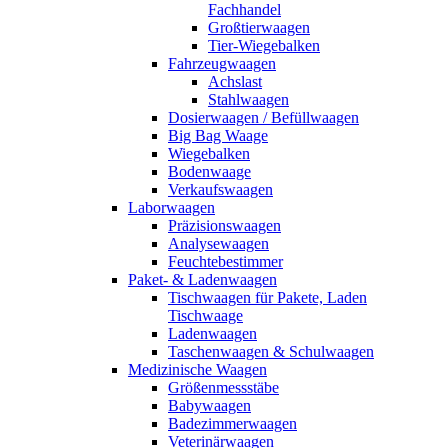
Fachhandel
Großtierwaagen
Tier-Wiegebalken
Fahrzeugwaagen
Achslast
Stahlwaagen
Dosierwaagen / Befüllwaagen
Big Bag Waage
Wiegebalken
Bodenwaage
Verkaufswaagen
Laborwaagen
Präzisionswaagen
Analysewaagen
Feuchtebestimmer
Paket- & Ladenwaagen
Tischwaagen für Pakete, Laden
Tischwaage
Ladenwaagen
Taschenwaagen & Schulwaagen
Medizinische Waagen
Größenmessstäbe
Babywaagen
Badezimmerwaagen
Veterinärwaagen