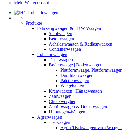
Mein Waagenscout
Produkte
Fahrzeugwaagen & LKW Waagen
Stahlwaagen
Betonwaagen
Achslastwaagen & Radlastwaagen
Containerwaagen
Industriewaagen
Tischwaagen
Bodenwaage | Bodenwaagen
Plattformwaage, Plattformwaagen
Durchfahrwaagen
Palettenwaagen
Wiegebalken
Kranwaagen | Hängewaagen
Zählwaagen
Checkweigher
Abfüllwaagen & Dosierwaagen
Hubwagen-Waagen
Agrarwaagen
Tierwaagen
Agrar Tischwaagen vom Waagen