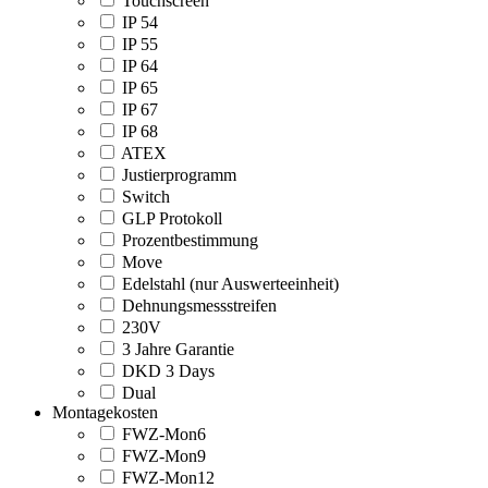
Touchscreen
IP 54
IP 55
IP 64
IP 65
IP 67
IP 68
ATEX
Justierprogramm
Switch
GLP Protokoll
Prozentbestimmung
Move
Edelstahl (nur Auswerteeinheit)
Dehnungsmessstreifen
230V
3 Jahre Garantie
DKD 3 Days
Dual
Montagekosten
FWZ-Mon6
FWZ-Mon9
FWZ-Mon12