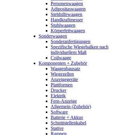
Personenwaagen
Adipositaswaagen
Stehhilfewaagen
Handkraftmesser
Stuhlwaagen
Körperfettwaagen
Sonderwaagen
Sonderanfertigungen
Spezifische Wiegebalken nach
individuellem Maß
Coilwaage
Komponenten + Zubehör
Waagenbausatz
Wiegezellen
Anzeigegeräte
Plattformen
Drucker
Elektrik
Fern-Anzeige
Allgemein (Zubehör)
Software
Batterie + Akkus
Schnittstellenkabel
Stative
Rampen