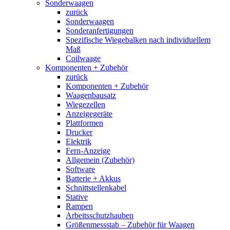
Sonderwaagen
zurück
Sonderwaagen
Sonderanfertigungen
Spezifische Wiegebalken nach individuellem
Maß
Coilwaage
Komponenten + Zubehör
zurück
Komponenten + Zubehör
Waagenbausatz
Wiegezellen
Anzeigegeräte
Plattformen
Drucker
Elektrik
Fern-Anzeige
Allgemein (Zubehör)
Software
Batterie + Akkus
Schnittstellenkabel
Stative
Rampen
Arbeitsschutzhauben
Größenmessstab – Zubehör für Waagen