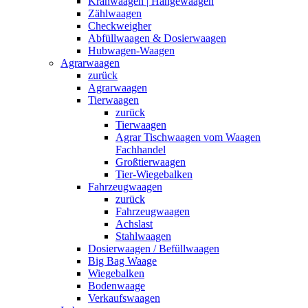
Kranwaagen | Hängewaagen
Zählwaagen
Checkweigher
Abfüllwaagen & Dosierwaagen
Hubwagen-Waagen
Agrarwaagen
zurück
Agrarwaagen
Tierwaagen
zurück
Tierwaagen
Agrar Tischwaagen vom Waagen
Fachhandel
Großtierwaagen
Tier-Wiegebalken
Fahrzeugwaagen
zurück
Fahrzeugwaagen
Achslast
Stahlwaagen
Dosierwaagen / Befüllwaagen
Big Bag Waage
Wiegebalken
Bodenwaage
Verkaufswaagen