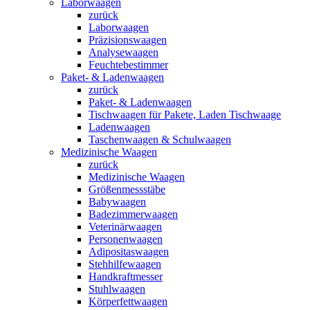
Laborwaagen
zurück
Laborwaagen
Präzisionswaagen
Analysewaagen
Feuchtebestimmer
Paket- & Ladenwaagen
zurück
Paket- & Ladenwaagen
Tischwaagen für Pakete, Laden Tischwaage
Ladenwaagen
Taschenwaagen & Schulwaagen
Medizinische Waagen
zurück
Medizinische Waagen
Größenmessstäbe
Babywaagen
Badezimmerwaagen
Veterinärwaagen
Personenwaagen
Adipositaswaagen
Stehhilfewaagen
Handkraftmesser
Stuhlwaagen
Körperfettwaagen