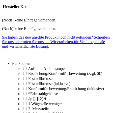
Hersteller
Kern
(Noch) keine Einträge vorhanden.
(Noch) keine Einträge vorhanden.
Sie haben das gewünschte Produkt noch nicht gefunden? Schreiben
Sie uns oder rufen Sie uns an. Wir erarbeiten für Sie die optimale
und wirtschaftlichste Lösung.
Funktionen
Auf- und Abfahrrampe
Ersteichung/Konformitätsbewertung (zzgl. 0€)
Feststellbremse
Feststellbremse (inklusive)
Konformitätsbewertung/Ersteichung (inklusive)
*Edelstahlgehäuse
/ip [d]{2}/i
1 Wägezelle weniger
2. Messstelle