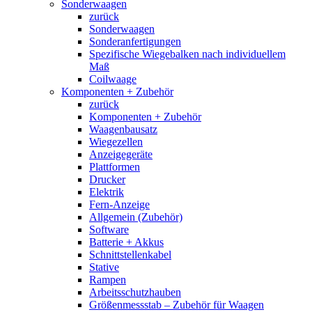
Sonderwaagen
zurück
Sonderwaagen
Sonderanfertigungen
Spezifische Wiegebalken nach individuellem
Maß
Coilwaage
Komponenten + Zubehör
zurück
Komponenten + Zubehör
Waagenbausatz
Wiegezellen
Anzeigegeräte
Plattformen
Drucker
Elektrik
Fern-Anzeige
Allgemein (Zubehör)
Software
Batterie + Akkus
Schnittstellenkabel
Stative
Rampen
Arbeitsschutzhauben
Größenmessstab – Zubehör für Waagen