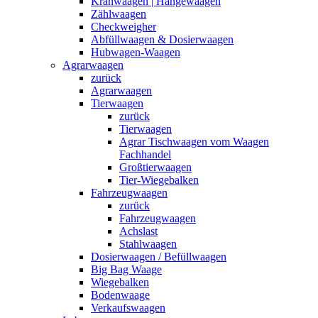
Kranwaagen | Hängewaagen
Zählwaagen
Checkweigher
Abfüllwaagen & Dosierwaagen
Hubwagen-Waagen
Agrarwaagen
zurück
Agrarwaagen
Tierwaagen
zurück
Tierwaagen
Agrar Tischwaagen vom Waagen
Fachhandel
Großtierwaagen
Tier-Wiegebalken
Fahrzeugwaagen
zurück
Fahrzeugwaagen
Achslast
Stahlwaagen
Dosierwaagen / Befüllwaagen
Big Bag Waage
Wiegebalken
Bodenwaage
Verkaufswaagen