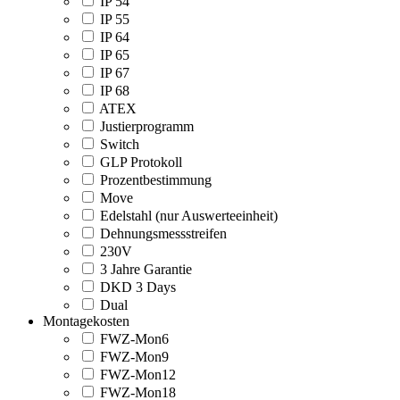
IP 54
IP 55
IP 64
IP 65
IP 67
IP 68
ATEX
Justierprogramm
Switch
GLP Protokoll
Prozentbestimmung
Move
Edelstahl (nur Auswerteeinheit)
Dehnungsmessstreifen
230V
3 Jahre Garantie
DKD 3 Days
Dual
Montagekosten
FWZ-Mon6
FWZ-Mon9
FWZ-Mon12
FWZ-Mon18