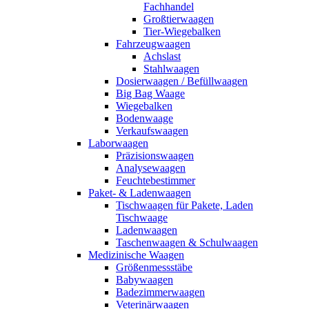
Fachhandel
Großtierwaagen
Tier-Wiegebalken
Fahrzeugwaagen
Achslast
Stahlwaagen
Dosierwaagen / Befüllwaagen
Big Bag Waage
Wiegebalken
Bodenwaage
Verkaufswaagen
Laborwaagen
Präzisionswaagen
Analysewaagen
Feuchtebestimmer
Paket- & Ladenwaagen
Tischwaagen für Pakete, Laden
Tischwaage
Ladenwaagen
Taschenwaagen & Schulwaagen
Medizinische Waagen
Größenmessstäbe
Babywaagen
Badezimmerwaagen
Veterinärwaagen