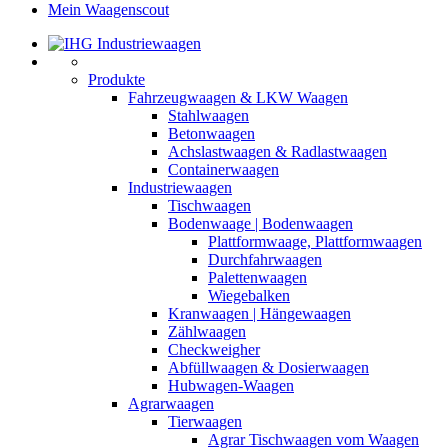
Mein Waagenscout
Produkte
Fahrzeugwaagen & LKW Waagen
Stahlwaagen
Betonwaagen
Achslastwaagen & Radlastwaagen
Containerwaagen
Industriewaagen
Tischwaagen
Bodenwaage | Bodenwaagen
Plattformwaage, Plattformwaagen
Durchfahrwaagen
Palettenwaagen
Wiegebalken
Kranwaagen | Hängewaagen
Zählwaagen
Checkweigher
Abfüllwaagen & Dosierwaagen
Hubwagen-Waagen
Agrarwaagen
Tierwaagen
Agrar Tischwaagen vom Waagen