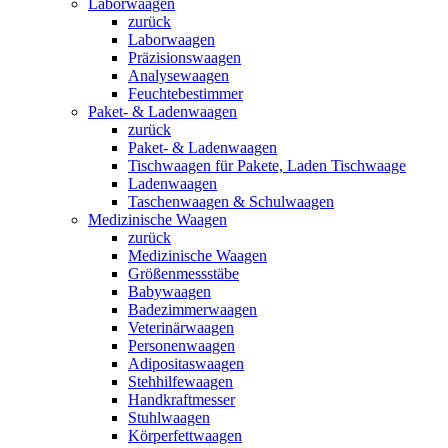
Laborwaagen
zurück
Laborwaagen
Präzisionswaagen
Analysewaagen
Feuchtebestimmer
Paket- & Ladenwaagen
zurück
Paket- & Ladenwaagen
Tischwaagen für Pakete, Laden Tischwaage
Ladenwaagen
Taschenwaagen & Schulwaagen
Medizinische Waagen
zurück
Medizinische Waagen
Größenmessstäbe
Babywaagen
Badezimmerwaagen
Veterinärwaagen
Personenwaagen
Adipositaswaagen
Stehhilfewaagen
Handkraftmesser
Stuhlwaagen
Körperfettwaagen