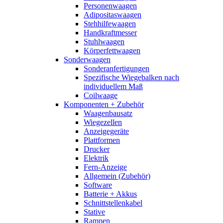
Personenwaagen
Adipositaswaagen
Stehhilfewaagen
Handkraftmesser
Stuhlwaagen
Körperfettwaagen
Sonderwaagen
Sonderanfertigungen
Spezifische Wiegebalken nach
individuellem Maß
Coilwaage
Komponenten + Zubehör
Waagenbausatz
Wiegezellen
Anzeigegeräte
Plattformen
Drucker
Elektrik
Fern-Anzeige
Allgemein (Zubehör)
Software
Batterie + Akkus
Schnittstellenkabel
Stative
Rampen