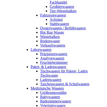
Fachhandel
Großtierwaagen
Tier-Wiegebalken
Fahrzeugwaagen
Achslast
Stahlwaagen
Dosierwaagen / Befüllwaagen
Big Bag Waage
Wiegebalken
Bodenwaage
Verkaufswaagen
Laborwaagen
Präzisionswaagen
Analysewaagen
Feuchtebestimmer
Paket- & Ladenwaagen
Tischwaagen für Pakete, Laden
Tischwaage
Ladenwaagen
Taschenwaagen & Schulwaagen
Medizinische Waagen
Größenmessstäbe
Babywaagen
Badezimmerwaagen
Veterinärwaagen