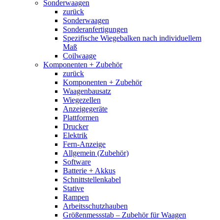
Sonderwaagen
zurück
Sonderwaagen
Sonderanfertigungen
Spezifische Wiegebalken nach individuellem
Maß
Coilwaage
Komponenten + Zubehör
zurück
Komponenten + Zubehör
Waagenbausatz
Wiegezellen
Anzeigegeräte
Plattformen
Drucker
Elektrik
Fern-Anzeige
Allgemein (Zubehör)
Software
Batterie + Akkus
Schnittstellenkabel
Stative
Rampen
Arbeitsschutzhauben
Größenmessstab – Zubehör für Waagen