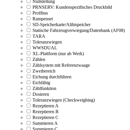
Nullstellung
PRNSERV: Kundenspezifisches Druckbild
Profibus
Rampenset
SD-Speicherkarte/Alibispeicher
Statische Fahrzeugverwiegung/Datenbank (AF08)
TARA
Toleranzwiegen
WWSDUAL
XL-Plattform (nur ab Werk)
Zählen
Zählsystem mit Referenzwaage
Zweibereich
Eichung durchführen
Eichfähig
Zählfunktion
Dosieren
Toleranzwiegen (Checkweighing)
Rezeptieren A
Rezeptieren B
Rezeptieren C
Summieren A
Summieren C