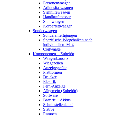
Personenwaagen
Adipositaswaagen
Stehhilfewaagen
Handkraftmesser
Stuhlwaagen
Körperfettwaagen
Sonderwaagen
Sonderanfertigungen
Spezifische Wiegebalken nach
individuellem Maß
Coilwaage
Komponenten + Zubehör
Waagenbausatz
Wiegezellen
Anzeigegeräte
Plattformen
Drucker
Elektrik
Fern-Anzeige
Allgemein (Zubehör)
Software
Batterie + Akkus
Schnittstellenkabel
Stative
Rampen