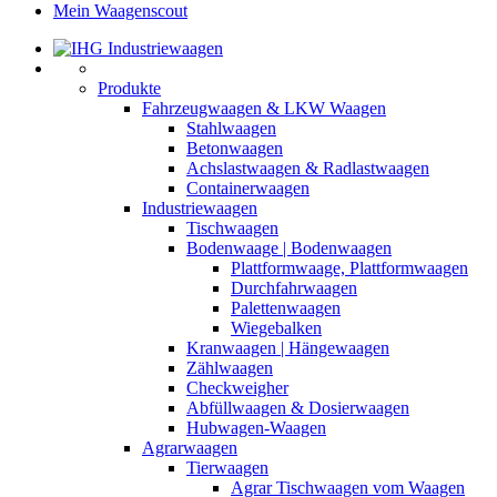
Mein Waagenscout
Produkte
Fahrzeugwaagen & LKW Waagen
Stahlwaagen
Betonwaagen
Achslastwaagen & Radlastwaagen
Containerwaagen
Industriewaagen
Tischwaagen
Bodenwaage | Bodenwaagen
Plattformwaage, Plattformwaagen
Durchfahrwaagen
Palettenwaagen
Wiegebalken
Kranwaagen | Hängewaagen
Zählwaagen
Checkweigher
Abfüllwaagen & Dosierwaagen
Hubwagen-Waagen
Agrarwaagen
Tierwaagen
Agrar Tischwaagen vom Waagen