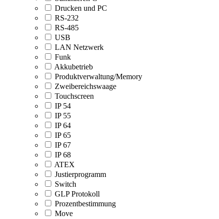
Drucken und PC
RS-232
RS-485
USB
LAN Netzwerk
Funk
Akkubetrieb
Produktverwaltung/Memory
Zweibereichswaage
Touchscreen
IP 54
IP 55
IP 64
IP 65
IP 67
IP 68
ATEX
Justierprogramm
Switch
GLP Protokoll
Prozentbestimmung
Move