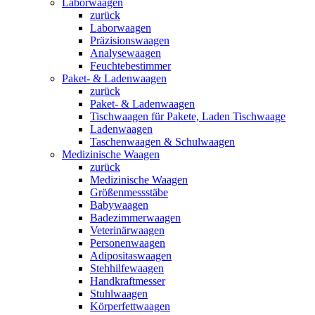
Laborwaagen
zurück
Laborwaagen
Präzisionswaagen
Analysewaagen
Feuchtebestimmer
Paket- & Ladenwaagen
zurück
Paket- & Ladenwaagen
Tischwaagen für Pakete, Laden Tischwaage
Ladenwaagen
Taschenwaagen & Schulwaagen
Medizinische Waagen
zurück
Medizinische Waagen
Größenmessstäbe
Babywaagen
Badezimmerwaagen
Veterinärwaagen
Personenwaagen
Adipositaswaagen
Stehhilfewaagen
Handkraftmesser
Stuhlwaagen
Körperfettwaagen