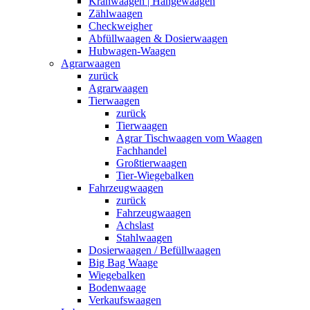
Kranwaagen | Hängewaagen
Zählwaagen
Checkweigher
Abfüllwaagen & Dosierwaagen
Hubwagen-Waagen
Agrarwaagen
zurück
Agrarwaagen
Tierwaagen
zurück
Tierwaagen
Agrar Tischwaagen vom Waagen
Fachhandel
Großtierwaagen
Tier-Wiegebalken
Fahrzeugwaagen
zurück
Fahrzeugwaagen
Achslast
Stahlwaagen
Dosierwaagen / Befüllwaagen
Big Bag Waage
Wiegebalken
Bodenwaage
Verkaufswaagen