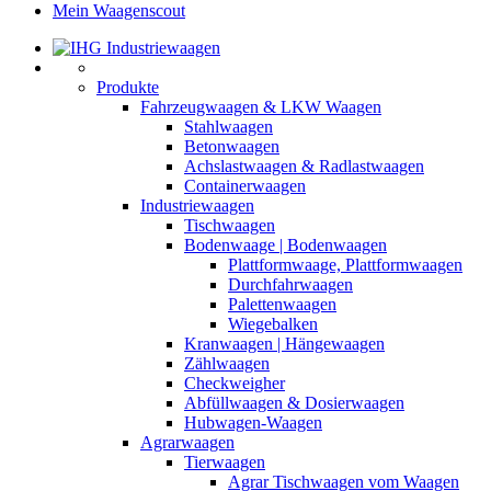
Mein Waagenscout
Produkte
Fahrzeugwaagen & LKW Waagen
Stahlwaagen
Betonwaagen
Achslastwaagen & Radlastwaagen
Containerwaagen
Industriewaagen
Tischwaagen
Bodenwaage | Bodenwaagen
Plattformwaage, Plattformwaagen
Durchfahrwaagen
Palettenwaagen
Wiegebalken
Kranwaagen | Hängewaagen
Zählwaagen
Checkweigher
Abfüllwaagen & Dosierwaagen
Hubwagen-Waagen
Agrarwaagen
Tierwaagen
Agrar Tischwaagen vom Waagen