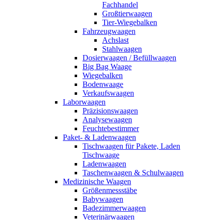
Fachhandel
Großtierwaagen
Tier-Wiegebalken
Fahrzeugwaagen
Achslast
Stahlwaagen
Dosierwaagen / Befüllwaagen
Big Bag Waage
Wiegebalken
Bodenwaage
Verkaufswaagen
Laborwaagen
Präzisionswaagen
Analysewaagen
Feuchtebestimmer
Paket- & Ladenwaagen
Tischwaagen für Pakete, Laden
Tischwaage
Ladenwaagen
Taschenwaagen & Schulwaagen
Medizinische Waagen
Größenmessstäbe
Babywaagen
Badezimmerwaagen
Veterinärwaagen