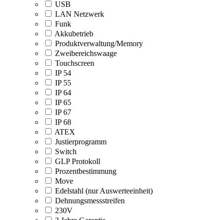
USB
LAN Netzwerk
Funk
Akkubetrieb
Produktverwaltung/Memory
Zweibereichswaage
Touchscreen
IP 54
IP 55
IP 64
IP 65
IP 67
IP 68
ATEX
Justierprogramm
Switch
GLP Protokoll
Prozentbestimmung
Move
Edelstahl (nur Auswerteeinheit)
Dehnungsmessstreifen
230V