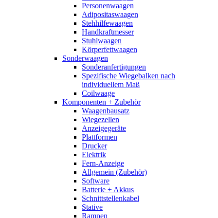
Personenwaagen
Adipositaswaagen
Stehhilfewaagen
Handkraftmesser
Stuhlwaagen
Körperfettwaagen
Sonderwaagen
Sonderanfertigungen
Spezifische Wiegebalken nach
individuellem Maß
Coilwaage
Komponenten + Zubehör
Waagenbausatz
Wiegezellen
Anzeigegeräte
Plattformen
Drucker
Elektrik
Fern-Anzeige
Allgemein (Zubehör)
Software
Batterie + Akkus
Schnittstellenkabel
Stative
Rampen