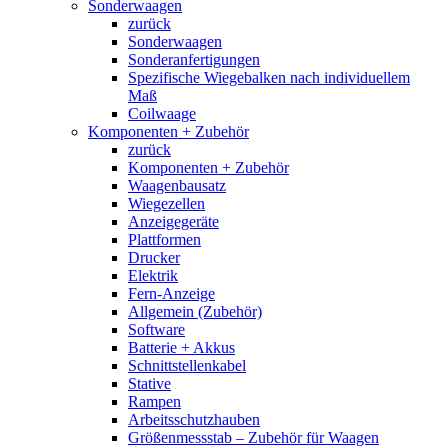
Sonderwaagen
zurück
Sonderwaagen
Sonderanfertigungen
Spezifische Wiegebalken nach individuellem
Maß
Coilwaage
Komponenten + Zubehör
zurück
Komponenten + Zubehör
Waagenbausatz
Wiegezellen
Anzeigegeräte
Plattformen
Drucker
Elektrik
Fern-Anzeige
Allgemein (Zubehör)
Software
Batterie + Akkus
Schnittstellenkabel
Stative
Rampen
Arbeitsschutzhauben
Größenmessstab – Zubehör für Waagen