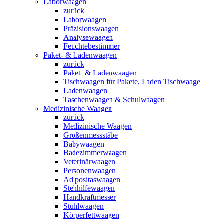
Laborwaagen
zurück
Laborwaagen
Präzisionswaagen
Analysewaagen
Feuchtebestimmer
Paket- & Ladenwaagen
zurück
Paket- & Ladenwaagen
Tischwaagen für Pakete, Laden Tischwaage
Ladenwaagen
Taschenwaagen & Schulwaagen
Medizinische Waagen
zurück
Medizinische Waagen
Größenmessstäbe
Babywaagen
Badezimmerwaagen
Veterinärwaagen
Personenwaagen
Adipositaswaagen
Stehhilfewaagen
Handkraftmesser
Stuhlwaagen
Körperfettwaagen