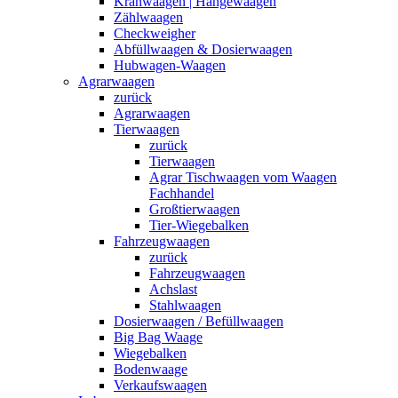
Kranwaagen | Hängewaagen
Zählwaagen
Checkweigher
Abfüllwaagen & Dosierwaagen
Hubwagen-Waagen
Agrarwaagen
zurück
Agrarwaagen
Tierwaagen
zurück
Tierwaagen
Agrar Tischwaagen vom Waagen
Fachhandel
Großtierwaagen
Tier-Wiegebalken
Fahrzeugwaagen
zurück
Fahrzeugwaagen
Achslast
Stahlwaagen
Dosierwaagen / Befüllwaagen
Big Bag Waage
Wiegebalken
Bodenwaage
Verkaufswaagen