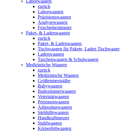
Laborwaagen
zurück
Laborwaagen
Präzisionswaagen
Analysewaagen
Feuchtebestimmer
Paket- & Ladenwaagen
zurück
Paket- & Ladenwaagen
Tischwaagen für Pakete, Laden Tischwaage
Ladenwaagen
Taschenwaagen & Schulwaagen
Medizinische Waagen
zurück
Medizinische Waagen
Größenmessstäbe
Babywaagen
Badezimmerwaagen
Veterinärwaagen
Personenwaagen
Adipositaswaagen
Stehhilfewaagen
Handkraftmesser
Stuhlwaagen
Körperfettwaagen