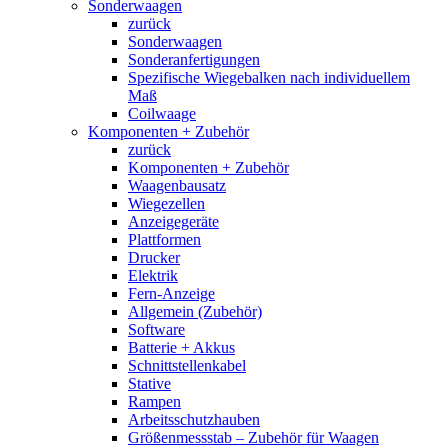
Sonderwaagen
zurück
Sonderwaagen
Sonderanfertigungen
Spezifische Wiegebalken nach individuellem
Maß
Coilwaage
Komponenten + Zubehör
zurück
Komponenten + Zubehör
Waagenbausatz
Wiegezellen
Anzeigegeräte
Plattformen
Drucker
Elektrik
Fern-Anzeige
Allgemein (Zubehör)
Software
Batterie + Akkus
Schnittstellenkabel
Stative
Rampen
Arbeitsschutzhauben
Größenmessstab – Zubehör für Waagen