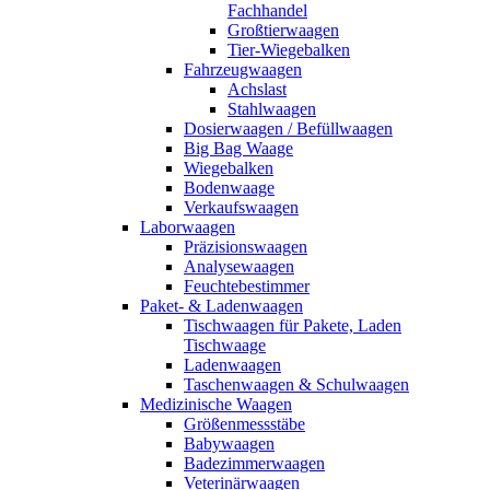
Fachhandel
Großtierwaagen
Tier-Wiegebalken
Fahrzeugwaagen
Achslast
Stahlwaagen
Dosierwaagen / Befüllwaagen
Big Bag Waage
Wiegebalken
Bodenwaage
Verkaufswaagen
Laborwaagen
Präzisionswaagen
Analysewaagen
Feuchtebestimmer
Paket- & Ladenwaagen
Tischwaagen für Pakete, Laden
Tischwaage
Ladenwaagen
Taschenwaagen & Schulwaagen
Medizinische Waagen
Größenmessstäbe
Babywaagen
Badezimmerwaagen
Veterinärwaagen