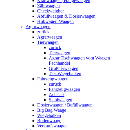
Kranwaagen | Hängewaagen
Zählwaagen
Checkweigher
Abfüllwaagen & Dosierwaagen
Hubwagen-Waagen
Agrarwaagen
zurück
Agrarwaagen
Tierwaagen
zurück
Tierwaagen
Agrar Tischwaagen vom Waagen
Fachhandel
Großtierwaagen
Tier-Wiegebalken
Fahrzeugwaagen
zurück
Fahrzeugwaagen
Achslast
Stahlwaagen
Dosierwaagen / Befüllwaagen
Big Bag Waage
Wiegebalken
Bodenwaage
Verkaufswaagen