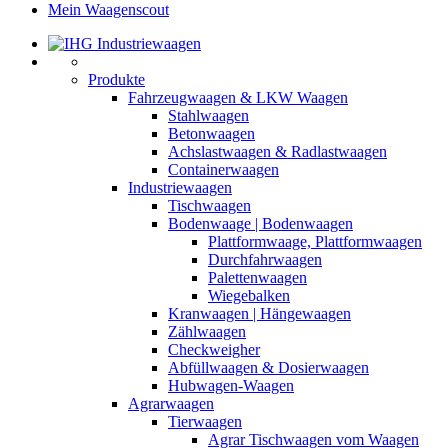
Mein Waagenscout
Produkte
Fahrzeugwaagen & LKW Waagen
Stahlwaagen
Betonwaagen
Achslastwaagen & Radlastwaagen
Containerwaagen
Industriewaagen
Tischwaagen
Bodenwaage | Bodenwaagen
Plattformwaage, Plattformwaagen
Durchfahrwaagen
Palettenwaagen
Wiegebalken
Kranwaagen | Hängewaagen
Zählwaagen
Checkweigher
Abfüllwaagen & Dosierwaagen
Hubwagen-Waagen
Agrarwaagen
Tierwaagen
Agrar Tischwaagen vom Waagen