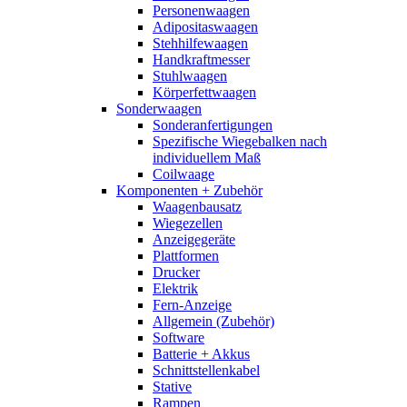
Personenwaagen
Adipositaswaagen
Stehhilfewaagen
Handkraftmesser
Stuhlwaagen
Körperfettwaagen
Sonderwaagen
Sonderanfertigungen
Spezifische Wiegebalken nach
individuellem Maß
Coilwaage
Komponenten + Zubehör
Waagenbausatz
Wiegezellen
Anzeigegeräte
Plattformen
Drucker
Elektrik
Fern-Anzeige
Allgemein (Zubehör)
Software
Batterie + Akkus
Schnittstellenkabel
Stative
Rampen