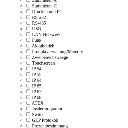
Summieren A
Summieren C
Drucken und PC
RS-232
RS-485
USB
LAN Netzwerk
Funk
Akkubetrieb
Produktverwaltung/Memory
Zweibereichswaage
Touchscreen
IP 54
IP 55
IP 64
IP 65
IP 67
IP 68
ATEX
Justierprogramm
Switch
GLP Protokoll
Prozentbestimmung