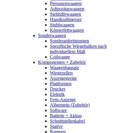
Personenwaagen
Adipositaswaagen
Stehhilfewaagen
Handkraftmesser
Stuhlwaagen
Körperfettwaagen
Sonderwaagen
Sonderanfertigungen
Spezifische Wiegebalken nach
individuellem Maß
Coilwaage
Komponenten + Zubehör
Waagenbausatz
Wiegezellen
Anzeigegeräte
Plattformen
Drucker
Elektrik
Fern-Anzeige
Allgemein (Zubehör)
Software
Batterie + Akkus
Schnittstellenkabel
Stative
Rampen