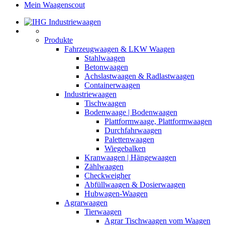
Mein Waagenscout
Produkte
Fahrzeugwaagen & LKW Waagen
Stahlwaagen
Betonwaagen
Achslastwaagen & Radlastwaagen
Containerwaagen
Industriewaagen
Tischwaagen
Bodenwaage | Bodenwaagen
Plattformwaage, Plattformwaagen
Durchfahrwaagen
Palettenwaagen
Wiegebalken
Kranwaagen | Hängewaagen
Zählwaagen
Checkweigher
Abfüllwaagen & Dosierwaagen
Hubwagen-Waagen
Agrarwaagen
Tierwaagen
Agrar Tischwaagen vom Waagen