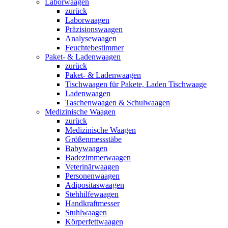
Laborwaagen
zurück
Laborwaagen
Präzisionswaagen
Analysewaagen
Feuchtebestimmer
Paket- & Ladenwaagen
zurück
Paket- & Ladenwaagen
Tischwaagen für Pakete, Laden Tischwaage
Ladenwaagen
Taschenwaagen & Schulwaagen
Medizinische Waagen
zurück
Medizinische Waagen
Größenmessstäbe
Babywaagen
Badezimmerwaagen
Veterinärwaagen
Personenwaagen
Adipositaswaagen
Stehhilfewaagen
Handkraftmesser
Stuhlwaagen
Körperfettwaagen