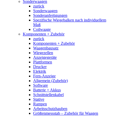
Sonderwaagen
zurück
Sonderwaagen
Sonderanfertigungen
Spezifische Wiegebalken nach individuellem
Maß
Coilwaage
Komponenten + Zubehör
zurück
Komponenten + Zubehör
Waagenbausatz
Wiegezellen
Anzeigegeräte
Plattformen
Drucker
Elektrik
Fern-Anzeige
Allgemein (Zubehör)
Software
Batterie + Akkus
Schnittstellenkabel
Stative
Rampen
Arbeitsschutzhauben
Größenmessstab – Zubehör für Waagen