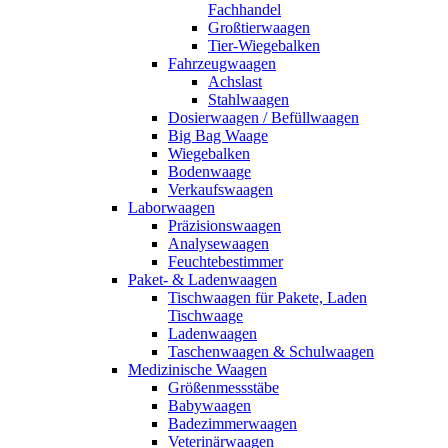
Fachhandel
Großtierwaagen
Tier-Wiegebalken
Fahrzeugwaagen
Achslast
Stahlwaagen
Dosierwaagen / Befüllwaagen
Big Bag Waage
Wiegebalken
Bodenwaage
Verkaufswaagen
Laborwaagen
Präzisionswaagen
Analysewaagen
Feuchtebestimmer
Paket- & Ladenwaagen
Tischwaagen für Pakete, Laden
Tischwaage
Ladenwaagen
Taschenwaagen & Schulwaagen
Medizinische Waagen
Größenmessstäbe
Babywaagen
Badezimmerwaagen
Veterinärwaagen