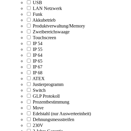
USB
LAN Netzwerk
Funk
Akkubetrieb
Produktverwaltung/Memory
Zweibereichswaage
Touchscreen
IP 54
IP 55
IP 64
IP 65
IP 67
IP 68
ATEX
Justierprogramm
Switch
GLP Protokoll
Prozentbestimmung
Move
Edelstahl (nur Auswerteeinheit)
Dehnungsmessstreifen
230V